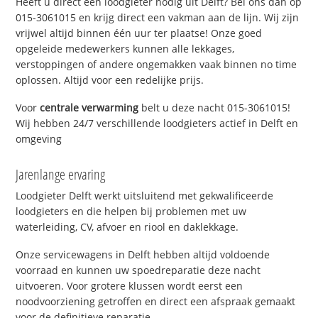
Heeft u direct een loodgieter nodig uit Delft? Bel ons dan op
015-3061015 en krijg direct een vakman aan de lijn. Wij zijn
vrijwel altijd binnen één uur ter plaatse! Onze goed
opgeleide medewerkers kunnen alle lekkages,
verstoppingen of andere ongemakken vaak binnen no time
oplossen. Altijd voor een redelijke prijs.
Voor
centrale verwarming
belt u deze nacht 015-3061015!
Wij hebben 24/7 verschillende loodgieters actief in Delft en
omgeving
Jarenlange ervaring
Loodgieter Delft werkt uitsluitend met gekwalificeerde
loodgieters en die helpen bij problemen met uw
waterleiding, CV, afvoer en riool en daklekkage.
Onze servicewagens in Delft hebben altijd voldoende
voorraad en kunnen uw spoedreparatie deze nacht
uitvoeren. Voor grotere klussen wordt eerst een
noodvoorziening getroffen en direct een afspraak gemaakt
voor de definitieve reparatie.