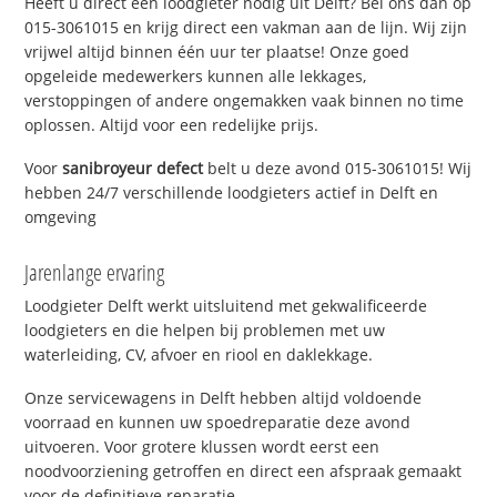
Heeft u direct een loodgieter nodig uit Delft? Bel ons dan op
015-3061015 en krijg direct een vakman aan de lijn. Wij zijn
vrijwel altijd binnen één uur ter plaatse! Onze goed
opgeleide medewerkers kunnen alle lekkages,
verstoppingen of andere ongemakken vaak binnen no time
oplossen. Altijd voor een redelijke prijs.
Voor
sanibroyeur defect
belt u deze avond 015-3061015! Wij
hebben 24/7 verschillende loodgieters actief in Delft en
omgeving
Jarenlange ervaring
Loodgieter Delft werkt uitsluitend met gekwalificeerde
loodgieters en die helpen bij problemen met uw
waterleiding, CV, afvoer en riool en daklekkage.
Onze servicewagens in Delft hebben altijd voldoende
voorraad en kunnen uw spoedreparatie deze avond
uitvoeren. Voor grotere klussen wordt eerst een
noodvoorziening getroffen en direct een afspraak gemaakt
voor de definitieve reparatie.