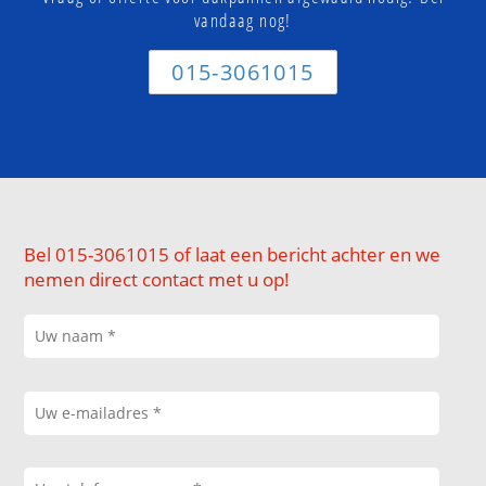
vandaag nog!
015-3061015
Bel 015-3061015 of laat een bericht achter en we
nemen direct contact met u op!