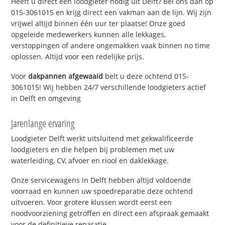
Heeft u direct een loodgieter nodig uit Delft? Bel ons dan op
015-3061015 en krijg direct een vakman aan de lijn. Wij zijn
vrijwel altijd binnen één uur ter plaatse! Onze goed
opgeleide medewerkers kunnen alle lekkages,
verstoppingen of andere ongemakken vaak binnen no time
oplossen. Altijd voor een redelijke prijs.
Voor
dakpannen afgewaaid
belt u deze ochtend 015-
3061015! Wij hebben 24/7 verschillende loodgieters actief
in Delft en omgeving
Jarenlange ervaring
Loodgieter Delft werkt uitsluitend met gekwalificeerde
loodgieters en die helpen bij problemen met uw
waterleiding, CV, afvoer en riool en daklekkage.
Onze servicewagens in Delft hebben altijd voldoende
voorraad en kunnen uw spoedreparatie deze ochtend
uitvoeren. Voor grotere klussen wordt eerst een
noodvoorziening getroffen en direct een afspraak gemaakt
voor de definitieve reparatie.