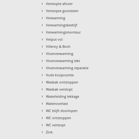
›
Verstopte afvoer
›
Verstopte gootsteen
›
Verwarming
›
Verwarmingsbedrijf
›
Verwarmingsmonteur
›
Vetput vol
›
Villeroy & Boch
›
Vloerverwarming
›
Vloerverwarming lekt
›
Vloerverwarming reparatie
›
Vuile kruipruimte
›
Wasbak ontstoppen
›
Wasbak verstopt
›
Waterleiding lekkage
›
Wateroverlast
›
WC blijft doorlopen
›
WC ontstoppen
›
WC verstopt
›
Zink