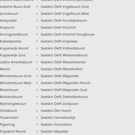
›
 Indische Buurt-Zuid
Sealskin Delft Vogelbuurt-Oost
›
 Juniusbuurt
Sealskin Delft Vogelbuurt-West
›
 Kerkpolder
Sealskin Delft Voordijkshoorn
›
t Koepoort
Sealskin Delft Voorhof
›
t Koningsveldbuurt
Sealskin Delft Voorhof-Hoogbouw
›
 Krakeelpolder
Sealskin Delft Vrijenban
›
t Kuyperwijk-Noord
Sealskin Delft Vrijheidsbuurt
›
t Kuyperwijk-Zuid
Sealskin Delft Westeindebuurt
›
 Latijns Amerikabuurt
Sealskin Delft Westerkwartier
›
 Marlot
Sealskin Delft Westlandhof
›
 Ministersbuurt-Oost
Sealskin Delft Wippolder
›
 Ministersbuurt-West
Sealskin Delft Wippolder-Noord
›
t Molenbuurt
Sealskin Delft Wippolder-Zuid
›
 Multatulibuurt
Sealskin Delft Zeeheldenbuurt
›
t Mythologiebuurt
Sealskin Delft Zuidpoort
›
 Olofsbuurt
Sealskin Den Hoorn
›
t Pauwmolen
Sealskin Honselersdijk
›
 Pijperring
Sealskin Kwintsheul
›
t Poptahof-Noord
Sealskin Maasdijk