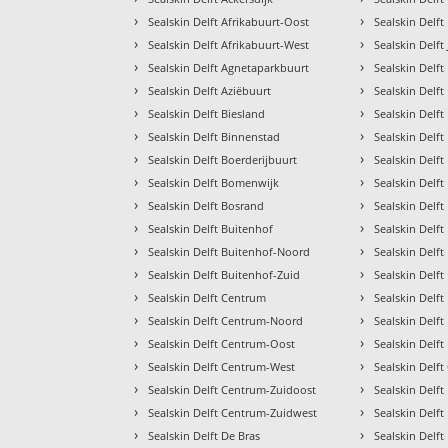
›
›
Sealskin Delft Afrikabuurt-Oost
Sealskin Delft
›
›
Sealskin Delft Afrikabuurt-West
Sealskin Delft
›
›
Sealskin Delft Agnetaparkbuurt
Sealskin Delft
›
›
Sealskin Delft Aziëbuurt
Sealskin Delf
›
›
Sealskin Delft Biesland
Sealskin Delf
›
›
Sealskin Delft Binnenstad
Sealskin Delft
›
›
Sealskin Delft Boerderijbuurt
Sealskin Delf
›
›
Sealskin Delft Bomenwijk
Sealskin Delf
›
›
Sealskin Delft Bosrand
Sealskin Delft
›
›
Sealskin Delft Buitenhof
Sealskin Delft
›
›
Sealskin Delft Buitenhof-Noord
Sealskin Delft
›
›
Sealskin Delft Buitenhof-Zuid
Sealskin Delft
›
›
Sealskin Delft Centrum
Sealskin Delf
›
›
Sealskin Delft Centrum-Noord
Sealskin Delft
›
›
Sealskin Delft Centrum-Oost
Sealskin Delf
›
›
Sealskin Delft Centrum-West
Sealskin Delft
›
›
Sealskin Delft Centrum-Zuidoost
Sealskin Delf
›
›
Sealskin Delft Centrum-Zuidwest
Sealskin Delft
›
›
Sealskin Delft De Bras
Sealskin Delf