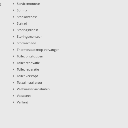
›
g
Servicemonteur
›
Sphinx
›
Stankoverlast
›
Stelrad
›
Storingsdienst
›
Storingsmonteur
›
Stormschade
›
Thermostaatknop vervangen
›
Toilet ontstoppen
›
Toilet renovatie
›
Toilet reparatie
›
Toilet verstopt
›
Totaalinstallateur
›
Vaatwasser aansluiten
›
Vacatures
›
Vaillant