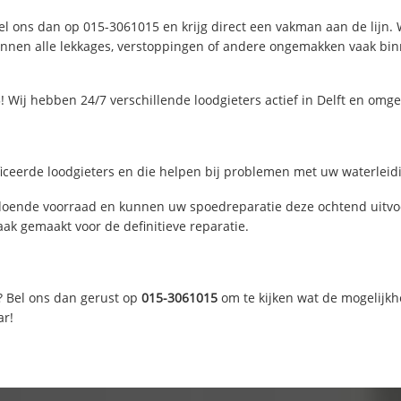
Bel ons dan op 015-3061015 en krijg direct een vakman aan de lijn. Wi
nen alle lekkages, verstoppingen of andere ongemakken vaak binne
 Wij hebben 24/7 verschillende loodgieters actief in Delft en omg
ficeerde loodgieters en die helpen bij problemen met uw waterleidin
ldoende voorraad en kunnen uw spoedreparatie deze ochtend uitvoe
ak gemaakt voor de definitieve reparatie.
? Bel ons dan gerust op
015-3061015
om te kijken wat de mogelijkh
ar!