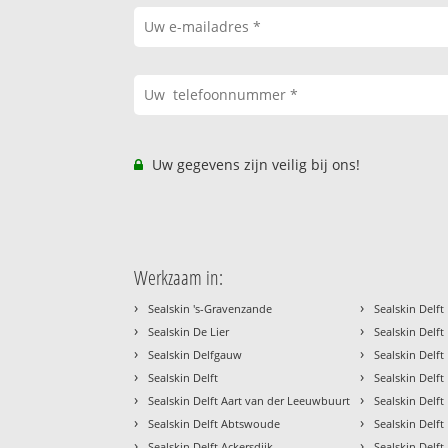
Uw gegevens zijn veilig bij ons!
Werkzaam in:
›
›
Sealskin 's-Gravenzande
Sealskin Delft
›
›
Sealskin De Lier
Sealskin Delf
›
›
Sealskin Delfgauw
Sealskin Delft
›
›
Sealskin Delft
Sealskin Delft
›
›
Sealskin Delft Aart van der Leeuwbuurt
Sealskin Delf
›
›
Sealskin Delft Abtswoude
Sealskin Delft
›
›
Sealskin Delft Ackersdijk
Sealskin Delf