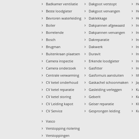
›
›
›
Badkamer ventilatie
Dakgoot verstopt
H
›
›
›
Beste loodgieter
Dakgoot vervangen
H
›
›
›
Bevroren waterleiding
Daklekkage
H
›
›
›
Boiler
Dakpannen afgewaaid
I
›
›
›
Borrelende
Dakpannen vervangen
I
›
›
›
Bosch
Dakreparatie
I
›
›
›
Brugman
Dakwerk
I
›
›
›
Buitenkraan plaatsen
Duravit
In
›
›
›
Camera inspectie
Erkende loodgieter
In
›
›
›
Camera onderzoek
Gasfitter
I
›
›
›
Centrale verwarming
Gasfornuis aansluiten
I
›
›
›
CV ketel onderhoud
Gaskachel schoonmaken
J
›
›
›
CV ketel reparatie
Gasleiding verleggen
K
›
›
›
CV ketel storing
Geberit
K
›
›
›
CV Leiding kapot
Geiser reparatie
K
›
›
›
CV Service
Gesprongen leiding
K
›
Vasco
›
Verstopping riolering
›
Verstoppingen