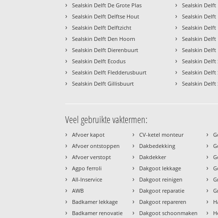
›
›
Sealskin Delft De Grote Plas
Sealskin Delf
›
›
Sealskin Delft Delftse Hout
Sealskin Delf
›
›
Sealskin Delft Delftzicht
Sealskin Delft
›
›
Sealskin Delft Den Hoorn
Sealskin Delf
›
›
Sealskin Delft Dierenbuurt
Sealskin Delft
›
›
Sealskin Delft Ecodus
Sealskin Delf
›
›
Sealskin Delft Fledderusbuurt
Sealskin Delf
›
›
Sealskin Delft Gillisbuurt
Sealskin Delft 
Veel gebruikte vaktermen:
›
›
›
Afvoer kapot
CV-ketel monteur
G
›
›
›
Afvoer ontstoppen
Dakbedekking
G
›
›
›
Afvoer verstopt
Dakdekker
G
›
›
›
Agpo ferroli
Dakgoot lekkage
G
›
›
›
All-Inservice
Dakgoot reinigen
G
›
›
›
AWB
Dakgoot reparatie
G
›
›
›
Badkamer lekkage
Dakgoot repareren
H
›
›
›
Badkamer renovatie
Dakgoot schoonmaken
H