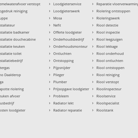
›
›
emelwaterafvoer verstopt
Loodgieterservice
Reparatie vloerverwarmin
›
›
ogedruk reiniging
Loodgieterswerk
Riolering ontstoppen
›
›
uppe
Mosa
Rioleringswerk
›
›
nstallateur
Nefit
Riool detectie
›
›
nstallatie badkamer
Offerte loodgieter
Riool inspectie
›
›
nstallatie douchecabine
Onderhoudsbedrijf
Riool leegzuigen
›
›
nstallatie keuken
Onderhoudsmonteur
Riool lekkage
›
›
stallatie toilet
Ontluchten
Riool onderhoud
›
›
stallatiebedrijf
Ontstopping
Riool ontluchten
›
›
ntergas
Pijpsnijder
Riool ontstoppen
›
›
tho Daalderop
Plieger
Riool reiniging
›
›
aga
Plumber
Riool verstopt
›
›
apotte riolering
Prijsopgave loodgieter
Rioolinspecteur
›
›
euken afvoer
Probleem
Rioolservice
›
›
lusbedrijf
Radiator lekt
Rioolspecialist
›
›
osten loodgieter
Radiator reparatie
Rioolstank