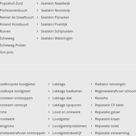
›
t Poptahof-Zuid
Sealskin Naaldwijk
›
t Professorenbuurt
Sealskin Nootdorp
›
 Reinier de Graafbuurt
Sealskin Pijnacker
›
t Roland Holstbuurt
Sealskin Poeldijk
›
 Ruiven
Sealskin Schipluiden
›
t Schieweg
Sealskin Wateringen
t Schieweg-Polder
Sint Joris
›
›
oedkoopste loodgieter
Lekkage
Radiator vervangen
›
›
oedkope loodgieter
Lekkage badkamer
Regenwaterafvoer schoo
›
›
ootsteen ontstoppen
Lekkage dak
Remeha
›
›
ootsteen verstopt
Lekkage opsporen
Reparatie CV ketel
›
›
rohe
Lood en zinkwerk
Reparatie geiser
›
›
rondwerk
Loodgieter
Reparatie kraan
›
›
ansgrohe
Loodgieterproblemen
Reparatie toilet
›
›
emelwaterafvoer ontstoppen
Loodgietersbedrijf
Reparatie verwarming