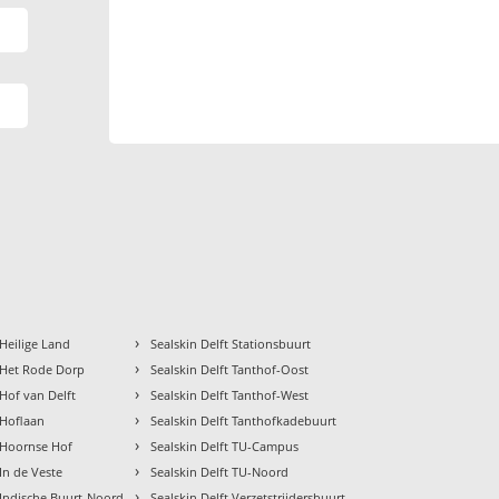
›
 Heilige Land
Sealskin Delft Stationsbuurt
›
t Het Rode Dorp
Sealskin Delft Tanthof-Oost
›
 Hof van Delft
Sealskin Delft Tanthof-West
›
 Hoflaan
Sealskin Delft Tanthofkadebuurt
›
t Hoornse Hof
Sealskin Delft TU-Campus
›
 In de Veste
Sealskin Delft TU-Noord
›
t Indische Buurt-Noord
Sealskin Delft Verzetstrijdersbuurt