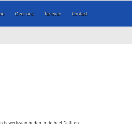
me
Over ons
Tarieven
Contact
 en is werkzaamheden in de heel Delft en