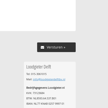
Versturen »
Loodgieter Delft
Tel: 015-3061015
Mail:
info@loodgieterdelftbv.nl
Bedrijfsgegevens Loodgieter.nl
KVK: 73123684
BTW: NL8593.64.537.B01
IBAN: NL77 KNAB 0257 9997 01