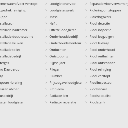
›
›
emelwaterafvoer verstopt
Loodgieterservice
Reparatie vloerverwarmin
›
›
ogedruk reiniging
Loodgieterswerk
Riolering ontstoppen
›
›
uppe
Mosa
Rioleringswerk
›
›
nstallateur
Nefit
Riool detectie
›
›
nstallatie badkamer
Offerte loodgieter
Riool inspectie
›
›
nstallatie douchecabine
Onderhoudsbedrijf
Riool leegzuigen
›
›
nstallatie keuken
Onderhoudsmonteur
Riool lekkage
›
›
stallatie toilet
Ontluchten
Riool onderhoud
›
›
stallatiebedrijf
Ontstopping
Riool ontluchten
›
›
ntergas
Pijpsnijder
Riool ontstoppen
›
›
tho Daalderop
Plieger
Riool reiniging
›
›
aga
Plumber
Riool verstopt
›
›
apotte riolering
Prijsopgave loodgieter
Rioolinspecteur
›
›
euken afvoer
Probleem
Rioolservice
›
›
lusbedrijf
Radiator lekt
Rioolspecialist
›
›
osten loodgieter
Radiator reparatie
Rioolstank