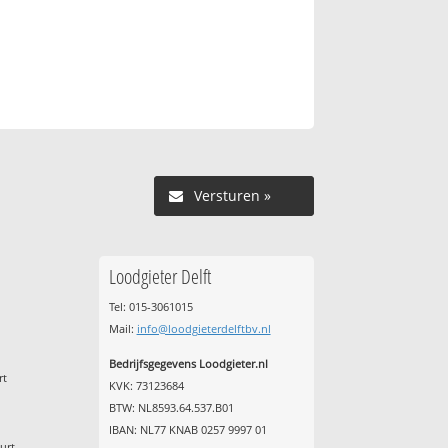
Versturen »
Loodgieter Delft
Tel: 015-3061015
Mail:
info@loodgieterdelftbv.nl
Bedrijfsgegevens Loodgieter.nl
rt
KVK: 73123684
BTW: NL8593.64.537.B01
IBAN: NL77 KNAB 0257 9997 01
urt