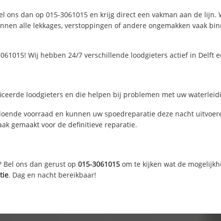
Bel ons dan op 015-3061015 en krijg direct een vakman aan de lijn. Wi
nen alle lekkages, verstoppingen of andere ongemakken vaak binne
061015! Wij hebben 24/7 verschillende loodgieters actief in Delft
ficeerde loodgieters en die helpen bij problemen met uw waterleidin
ldoende voorraad en kunnen uw spoedreparatie deze nacht uitvoere
ak gemaakt voor de definitieve reparatie.
? Bel ons dan gerust op
015-3061015
om te kijken wat de mogelijkh
tie
. Dag en nacht bereikbaar!