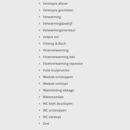
›
Verstopte afvoer
›
Verstopte gootsteen
›
Verwarming
›
Verwarmingsbedrijf
›
Verwarmingsmonteur
›
Vetput vol
›
Villeroy & Boch
›
Vloerverwarming
›
Vloerverwarming lekt
›
Vloerverwarming reparatie
›
Vuile kruipruimte
›
Wasbak ontstoppen
›
Wasbak verstopt
›
Waterleiding lekkage
›
Wateroverlast
›
WC blijft doorlopen
›
WC ontstoppen
›
WC verstopt
›
Zink