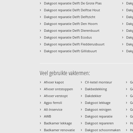
›
›
Dakgoot reparatie Delft De Grote Plas
Dakg
›
›
Dakgoot reparatie Delft Delftse Hout
Dakg
›
›
Dakgoot reparatie Delft Delftzicht
Dakg
›
›
Dakgoot reparatie Delft Den Hoorn
Dakg
›
›
Dakgoot reparatie Delft Dierenbuurt
Dakg
›
›
Dakgoot reparatie Delft Ecodus
Dakg
›
›
Dakgoot reparatie Delft Fledderusbuurt
Dakg
›
›
Dakgoot reparatie Delft Gillisbuurt
Dakg
Veel gebruikte vaktermen:
›
›
›
Afvoer kapot
CV-ketel monteur
G
›
›
›
Afvoer ontstoppen
Dakbedekking
G
›
›
›
Afvoer verstopt
Dakdekker
G
›
›
›
Agpo ferroli
Dakgoot lekkage
G
›
›
›
All-Inservice
Dakgoot reinigen
G
›
›
›
AWB
Dakgoot reparatie
G
›
›
›
Badkamer lekkage
Dakgoot repareren
H
›
›
›
Badkamer renovatie
Dakgoot schoonmaken
H