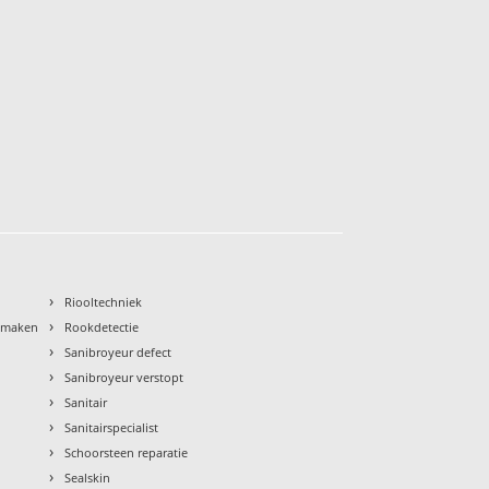
›
Riooltechniek
›
nmaken
Rookdetectie
›
Sanibroyeur defect
›
Sanibroyeur verstopt
›
Sanitair
›
Sanitairspecialist
›
Schoorsteen reparatie
›
Sealskin