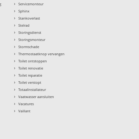
›
g
Servicemonteur
›
Sphinx
›
Stankoverlast
›
Stelrad
›
Storingsdienst
›
Storingsmonteur
›
Stormschade
›
Thermostaatknop vervangen
›
Toilet ontstoppen
›
Toilet renovatie
›
Toilet reparatie
›
Toilet verstopt
›
Totaalinstallateur
›
Vaatwasser aansluiten
›
Vacatures
›
Vaillant