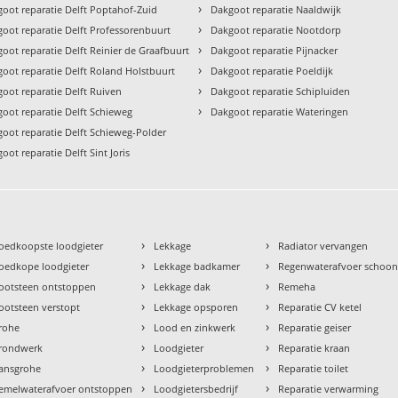
›
oot reparatie Delft Poptahof-Zuid
Dakgoot reparatie Naaldwijk
›
oot reparatie Delft Professorenbuurt
Dakgoot reparatie Nootdorp
›
oot reparatie Delft Reinier de Graafbuurt
Dakgoot reparatie Pijnacker
›
oot reparatie Delft Roland Holstbuurt
Dakgoot reparatie Poeldijk
›
oot reparatie Delft Ruiven
Dakgoot reparatie Schipluiden
›
oot reparatie Delft Schieweg
Dakgoot reparatie Wateringen
oot reparatie Delft Schieweg-Polder
oot reparatie Delft Sint Joris
›
›
oedkoopste loodgieter
Lekkage
Radiator vervangen
›
›
oedkope loodgieter
Lekkage badkamer
Regenwaterafvoer schoo
›
›
ootsteen ontstoppen
Lekkage dak
Remeha
›
›
ootsteen verstopt
Lekkage opsporen
Reparatie CV ketel
›
›
rohe
Lood en zinkwerk
Reparatie geiser
›
›
rondwerk
Loodgieter
Reparatie kraan
›
›
ansgrohe
Loodgieterproblemen
Reparatie toilet
›
›
emelwaterafvoer ontstoppen
Loodgietersbedrijf
Reparatie verwarming