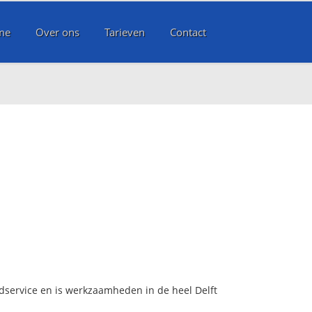
me
Over ons
Tarieven
Contact
edservice en is werkzaamheden in de heel Delft