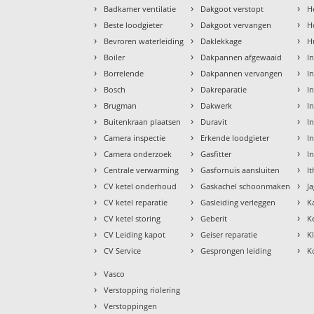
›
›
›
Badkamer ventilatie
Dakgoot verstopt
H
›
›
›
Beste loodgieter
Dakgoot vervangen
H
›
›
›
Bevroren waterleiding
Daklekkage
H
›
›
›
Boiler
Dakpannen afgewaaid
I
›
›
›
Borrelende
Dakpannen vervangen
I
›
›
›
Bosch
Dakreparatie
I
›
›
›
Brugman
Dakwerk
I
›
›
›
Buitenkraan plaatsen
Duravit
In
›
›
›
Camera inspectie
Erkende loodgieter
In
›
›
›
Camera onderzoek
Gasfitter
I
›
›
›
Centrale verwarming
Gasfornuis aansluiten
I
›
›
›
CV ketel onderhoud
Gaskachel schoonmaken
J
›
›
›
CV ketel reparatie
Gasleiding verleggen
K
›
›
›
CV ketel storing
Geberit
K
›
›
›
CV Leiding kapot
Geiser reparatie
K
›
›
›
CV Service
Gesprongen leiding
K
›
Vasco
›
Verstopping riolering
›
Verstoppingen