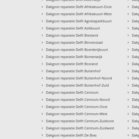
›
›
Dakgoot reparatie Delft Afrikabuurt-Oost
Dakg
›
›
Dakgoot reparatie Delft Afrikabuurt-West
Dakg
›
›
Dakgoot reparatie Delft Agnetaparkbuurt
Dakg
›
›
Dakgoot reparatie Delft Aziëbuurt
Dakg
›
›
Dakgoot reparatie Delft Biesland
Dakg
›
›
Dakgoot reparatie Delft Binnenstad
Dakg
›
›
Dakgoot reparatie Delft Boerderijbuurt
Dakg
›
›
Dakgoot reparatie Delft Bomenwijk
Dakg
›
›
Dakgoot reparatie Delft Bosrand
Dakg
›
›
Dakgoot reparatie Delft Buitenhof
Dakg
›
›
Dakgoot reparatie Delft Buitenhof-Noord
Dakg
›
›
Dakgoot reparatie Delft Buitenhof-Zuid
Dakg
›
›
Dakgoot reparatie Delft Centrum
Dakg
›
›
Dakgoot reparatie Delft Centrum-Noord
Dakg
›
›
Dakgoot reparatie Delft Centrum-Oost
Dakg
›
›
Dakgoot reparatie Delft Centrum-West
Dakg
›
›
Dakgoot reparatie Delft Centrum-Zuidoost
Dakg
›
›
Dakgoot reparatie Delft Centrum-Zuidwest
Dakg
›
›
Dakgoot reparatie Delft De Bras
Dakg