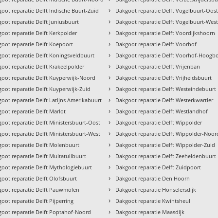
›
oot reparatie Delft Indische Buurt-Zuid
Dakgoot reparatie Delft Vogelbuurt-Oos
›
oot reparatie Delft Juniusbuurt
Dakgoot reparatie Delft Vogelbuurt-Wes
›
oot reparatie Delft Kerkpolder
Dakgoot reparatie Delft Voordijkshoorn
›
oot reparatie Delft Koepoort
Dakgoot reparatie Delft Voorhof
›
oot reparatie Delft Koningsveldbuurt
Dakgoot reparatie Delft Voorhof-Hoog
›
oot reparatie Delft Krakeelpolder
Dakgoot reparatie Delft Vrijenban
›
oot reparatie Delft Kuyperwijk-Noord
Dakgoot reparatie Delft Vrijheidsbuurt
›
oot reparatie Delft Kuyperwijk-Zuid
Dakgoot reparatie Delft Westeindebuurt
›
oot reparatie Delft Latijns Amerikabuurt
Dakgoot reparatie Delft Westerkwartier
›
oot reparatie Delft Marlot
Dakgoot reparatie Delft Westlandhof
›
oot reparatie Delft Ministersbuurt-Oost
Dakgoot reparatie Delft Wippolder
›
oot reparatie Delft Ministersbuurt-West
Dakgoot reparatie Delft Wippolder-Noor
›
oot reparatie Delft Molenbuurt
Dakgoot reparatie Delft Wippolder-Zuid
›
oot reparatie Delft Multatulibuurt
Dakgoot reparatie Delft Zeeheldenbuurt
›
oot reparatie Delft Mythologiebuurt
Dakgoot reparatie Delft Zuidpoort
›
oot reparatie Delft Olofsbuurt
Dakgoot reparatie Den Hoorn
›
oot reparatie Delft Pauwmolen
Dakgoot reparatie Honselersdijk
›
oot reparatie Delft Pijperring
Dakgoot reparatie Kwintsheul
›
oot reparatie Delft Poptahof-Noord
Dakgoot reparatie Maasdijk