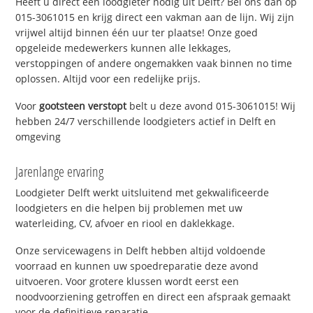
Heeft u direct een loodgieter nodig uit Delft? Bel ons dan op
015-3061015 en krijg direct een vakman aan de lijn. Wij zijn
vrijwel altijd binnen één uur ter plaatse! Onze goed
opgeleide medewerkers kunnen alle lekkages,
verstoppingen of andere ongemakken vaak binnen no time
oplossen. Altijd voor een redelijke prijs.
Voor
gootsteen verstopt
belt u deze avond 015-3061015! Wij
hebben 24/7 verschillende loodgieters actief in Delft en
omgeving
Jarenlange ervaring
Loodgieter Delft werkt uitsluitend met gekwalificeerde
loodgieters en die helpen bij problemen met uw
waterleiding, CV, afvoer en riool en daklekkage.
Onze servicewagens in Delft hebben altijd voldoende
voorraad en kunnen uw spoedreparatie deze avond
uitvoeren. Voor grotere klussen wordt eerst een
noodvoorziening getroffen en direct een afspraak gemaakt
voor de definitieve reparatie.