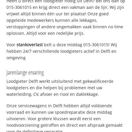
Heeft u direct een loodgieter nodig uit Delft? Bel ons dan op
015-3061015 en krijg direct een vakman aan de lijn. Wij zijn
vrijwel altijd binnen één uur ter plaatse! Onze goed
opgeleide medewerkers kunnen alle lekkages,
verstoppingen of andere ongemakken vaak binnen no time
oplossen. Altijd voor een redelijke prijs.
Voor
stankoverlast
belt u deze middag 015-3061015! Wij
hebben 24/7 verschillende loodgieters actief in Delft en
omgeving
Jarenlange ervaring
Loodgieter Delft werkt uitsluitend met gekwalificeerde
loodgieters en die helpen bij problemen met uw
waterleiding, CV, afvoer en riool en daklekkage.
Onze servicewagens in Delft hebben altijd voldoende
voorraad en kunnen uw spoedreparatie deze middag
uitvoeren. Voor grotere klussen wordt eerst een
noodvoorziening getroffen en direct een afspraak gemaakt
voor de definitieve reparatie.