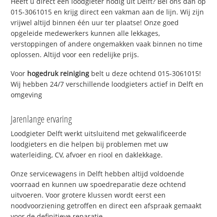
Heeft u direct een loodgieter nodig uit Delft? Bel ons dan op
015-3061015 en krijg direct een vakman aan de lijn. Wij zijn
vrijwel altijd binnen één uur ter plaatse! Onze goed
opgeleide medewerkers kunnen alle lekkages,
verstoppingen of andere ongemakken vaak binnen no time
oplossen. Altijd voor een redelijke prijs.
Voor
hogedruk reiniging
belt u deze ochtend 015-3061015!
Wij hebben 24/7 verschillende loodgieters actief in Delft en
omgeving
Jarenlange ervaring
Loodgieter Delft werkt uitsluitend met gekwalificeerde
loodgieters en die helpen bij problemen met uw
waterleiding, CV, afvoer en riool en daklekkage.
Onze servicewagens in Delft hebben altijd voldoende
voorraad en kunnen uw spoedreparatie deze ochtend
uitvoeren. Voor grotere klussen wordt eerst een
noodvoorziening getroffen en direct een afspraak gemaakt
voor de definitieve reparatie.