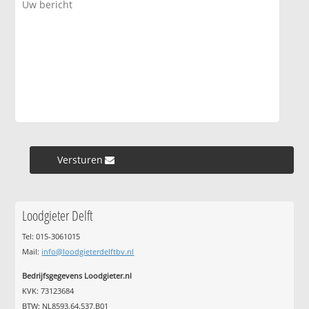
Versturen »
Loodgieter Delft
Tel: 015-3061015
Mail:
info@loodgieterdelftbv.nl
Bedrijfsgegevens Loodgieter.nl
KVK: 73123684
BTW: NL8593.64.537.B01