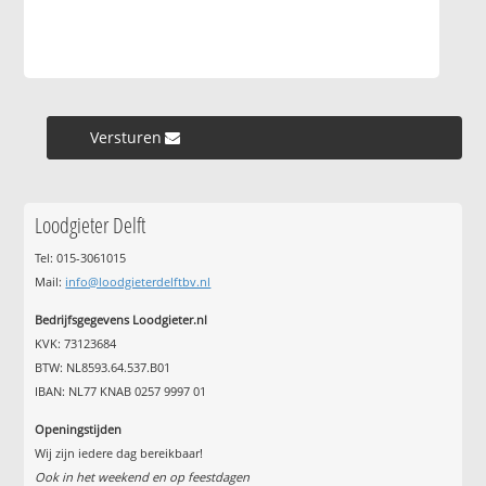
Versturen »
Loodgieter Delft
Tel: 015-3061015
Mail:
info@loodgieterdelftbv.nl
Bedrijfsgegevens Loodgieter.nl
KVK: 73123684
BTW: NL8593.64.537.B01
IBAN: NL77 KNAB 0257 9997 01
Openingstijden
Wij zijn iedere dag bereikbaar!
Ook in het weekend en op feestdagen