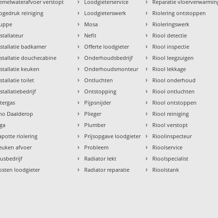
›
›
emelwaterafvoer verstopt
Loodgieterservice
Reparatie vloerverwarmin
›
›
ogedruk reiniging
Loodgieterswerk
Riolering ontstoppen
›
›
uppe
Mosa
Rioleringswerk
›
›
nstallateur
Nefit
Riool detectie
›
›
nstallatie badkamer
Offerte loodgieter
Riool inspectie
›
›
nstallatie douchecabine
Onderhoudsbedrijf
Riool leegzuigen
›
›
nstallatie keuken
Onderhoudsmonteur
Riool lekkage
›
›
stallatie toilet
Ontluchten
Riool onderhoud
›
›
stallatiebedrijf
Ontstopping
Riool ontluchten
›
›
ntergas
Pijpsnijder
Riool ontstoppen
›
›
tho Daalderop
Plieger
Riool reiniging
›
›
aga
Plumber
Riool verstopt
›
›
apotte riolering
Prijsopgave loodgieter
Rioolinspecteur
›
›
euken afvoer
Probleem
Rioolservice
›
›
lusbedrijf
Radiator lekt
Rioolspecialist
›
›
osten loodgieter
Radiator reparatie
Rioolstank