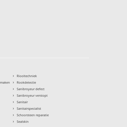
›
Riooltechniek
›
nmaken
Rookdetectie
›
Sanibroyeur defect
›
Sanibroyeur verstopt
›
Sanitair
›
Sanitairspecialist
›
Schoorsteen reparatie
›
Sealskin