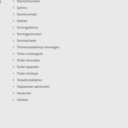
›
g
Servicemonteur
›
Sphinx
›
Stankoverlast
›
Stelrad
›
Storingsdienst
›
Storingsmonteur
›
Stormschade
›
Thermostaatknop vervangen
›
Toilet ontstoppen
›
Toilet renovatie
›
Toilet reparatie
›
Toilet verstopt
›
Totaalinstallateur
›
Vaatwasser aansluiten
›
Vacatures
›
Vaillant