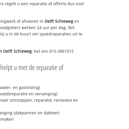
ons regelt u een reparatie of offerte dus snel
ingwerk of afvoeren in
Delft Schieweg
en
loodgieters werken 24 uur per dag, 365
bij u in de buurt om spoedreparaties uit te
in
Delft Schieweg
: bel ons 015-3061015
helpt u met de reparatie of
ater- en gasleiding)
spoed)reparatie en vervanging)
fvoer ontstoppen, reparatie, renovatie en
anging (dakpannen en dakleer)
onmaken