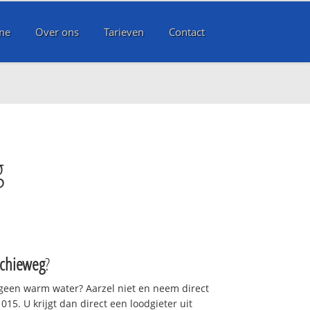
me
Over ons
Tarieven
Contact
g
Schieweg
?
 geen warm water? Aarzel niet en neem direct
15. U krijgt dan direct een loodgieter uit