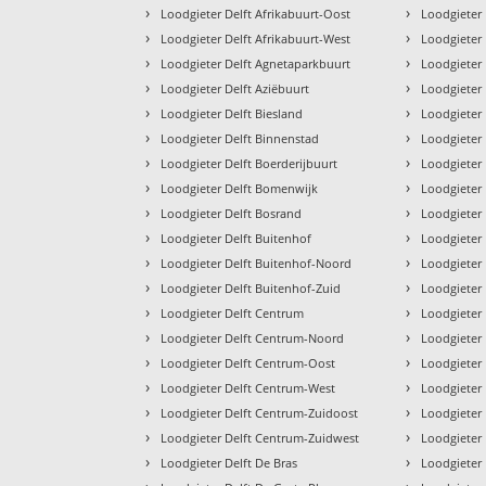
›
›
Loodgieter Delft Afrikabuurt-Oost
Loodgieter 
›
›
Loodgieter Delft Afrikabuurt-West
Loodgieter 
›
›
Loodgieter Delft Agnetaparkbuurt
Loodgieter 
›
›
Loodgieter Delft Aziëbuurt
Loodgieter
›
›
Loodgieter Delft Biesland
Loodgieter
›
›
Loodgieter Delft Binnenstad
Loodgieter 
›
›
Loodgieter Delft Boerderijbuurt
Loodgieter
›
›
Loodgieter Delft Bomenwijk
Loodgieter 
›
›
Loodgieter Delft Bosrand
Loodgieter 
›
›
Loodgieter Delft Buitenhof
Loodgieter 
›
›
Loodgieter Delft Buitenhof-Noord
Loodgieter 
›
›
Loodgieter Delft Buitenhof-Zuid
Loodgieter 
›
›
Loodgieter Delft Centrum
Loodgieter
›
›
Loodgieter Delft Centrum-Noord
Loodgieter 
›
›
Loodgieter Delft Centrum-Oost
Loodgieter
›
›
Loodgieter Delft Centrum-West
Loodgieter 
›
›
Loodgieter Delft Centrum-Zuidoost
Loodgieter
›
›
Loodgieter Delft Centrum-Zuidwest
Loodgieter 
›
›
Loodgieter Delft De Bras
Loodgieter