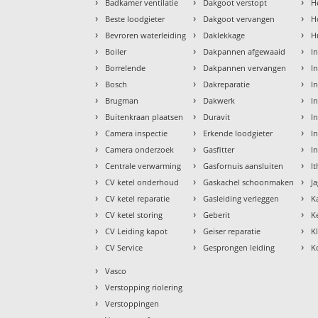
›
›
›
Badkamer ventilatie
Dakgoot verstopt
H
›
›
›
Beste loodgieter
Dakgoot vervangen
H
›
›
›
Bevroren waterleiding
Daklekkage
H
›
›
›
Boiler
Dakpannen afgewaaid
I
›
›
›
Borrelende
Dakpannen vervangen
I
›
›
›
Bosch
Dakreparatie
I
›
›
›
Brugman
Dakwerk
I
›
›
›
Buitenkraan plaatsen
Duravit
In
›
›
›
Camera inspectie
Erkende loodgieter
In
›
›
›
Camera onderzoek
Gasfitter
I
›
›
›
Centrale verwarming
Gasfornuis aansluiten
I
›
›
›
CV ketel onderhoud
Gaskachel schoonmaken
J
›
›
›
CV ketel reparatie
Gasleiding verleggen
K
›
›
›
CV ketel storing
Geberit
K
›
›
›
CV Leiding kapot
Geiser reparatie
K
›
›
›
CV Service
Gesprongen leiding
K
›
Vasco
›
Verstopping riolering
›
Verstoppingen