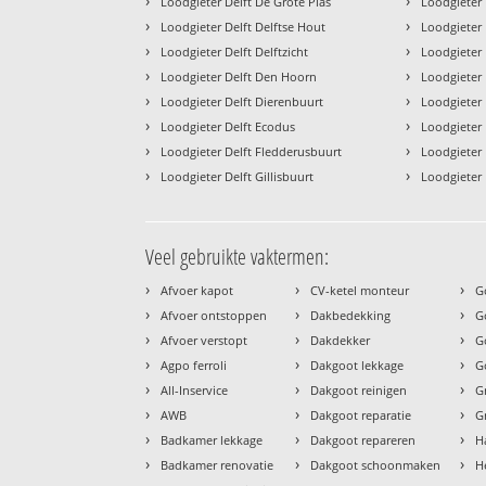
›
›
Loodgieter Delft De Grote Plas
Loodgieter
›
›
Loodgieter Delft Delftse Hout
Loodgieter 
›
›
Loodgieter Delft Delftzicht
Loodgieter 
›
›
Loodgieter Delft Den Hoorn
Loodgieter 
›
›
Loodgieter Delft Dierenbuurt
Loodgieter 
›
›
Loodgieter Delft Ecodus
Loodgieter 
›
›
Loodgieter Delft Fledderusbuurt
Loodgieter 
›
›
Loodgieter Delft Gillisbuurt
Loodgieter D
Veel gebruikte vaktermen:
›
›
›
Afvoer kapot
CV-ketel monteur
G
›
›
›
Afvoer ontstoppen
Dakbedekking
G
›
›
›
Afvoer verstopt
Dakdekker
G
›
›
›
Agpo ferroli
Dakgoot lekkage
G
›
›
›
All-Inservice
Dakgoot reinigen
G
›
›
›
AWB
Dakgoot reparatie
G
›
›
›
Badkamer lekkage
Dakgoot repareren
H
›
›
›
Badkamer renovatie
Dakgoot schoonmaken
H