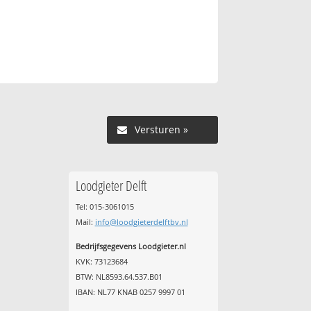
Versturen »
Loodgieter Delft
Tel: 015-3061015
Mail:
info@loodgieterdelftbv.nl
Bedrijfsgegevens Loodgieter.nl
KVK: 73123684
BTW: NL8593.64.537.B01
IBAN: NL77 KNAB 0257 9997 01