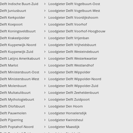
›
Delft Indische Buurt-Zuid
Loodgieter Delft Vogelbuurt-Oost
›
Delft Juniusbuurt
Loodgieter Delft Vogelbuurt-West
›
Delft Kerkpolder
Loodgieter Delft Voordijkshoorn
›
 Delft Koepoort
Loodgieter Delft Voorhof
›
 Delft Koningsveldbuurt
Loodgieter Delft Voorhof-Hoogbouw
›
Delft Krakeelpolder
Loodgieter Delft Vrijenban
›
 Delft Kuyperwijk-Noord
Loodgieter Delft Vrijheidsbuurt
›
Delft Kuyperwijk-Zuid
Loodgieter Delft Westeindebuurt
›
Delft Latijns Amerikabuurt
Loodgieter Delft Westerkwartier
›
Delft Marlot
Loodgieter Delft Westlandhof
›
Delft Ministersbuurt-Oost
Loodgieter Delft Wippolder
›
Delft Ministersbuurt-West
Loodgieter Delft Wippolder-Noord
›
 Delft Molenbuurt
Loodgieter Delft Wippolder-Zuid
›
Delft Multatulibuurt
Loodgieter Delft Zeeheldenbuurt
›
 Delft Mythologiebuurt
Loodgieter Delft Zuidpoort
›
Delft Olofsbuurt
Loodgieter Den Hoorn
›
 Delft Pauwmolen
Loodgieter Honselersdijk
›
Delft Pijperring
Loodgieter Kwintsheul
›
 Delft Poptahof-Noord
Loodgieter Maasdijk