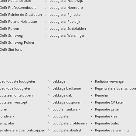
›
 Delft Poptahof-Zuid
Loodgieter Naaldwijk
›
Delft Professorenbuurt
Loodgieter Nootdorp
›
Delft Reinier de Graafbuurt
Loodgieter Pijnacker
›
Delft Roland Holstbuurt
Loodgieter Poeldijk
›
Delft Ruiven
Loodgieter Schipluiden
›
Delft Schieweg
Loodgieter Wateringen
Delft Schieweg-Polder
elft Sint Joris
›
›
oedkoopste loodgieter
Lekkage
Radiator vervangen
›
›
oedkope loodgieter
Lekkage badkamer
Regenwaterafvoer schoo
›
›
ootsteen ontstoppen
Lekkage dak
Remeha
›
›
ootsteen verstopt
Lekkage opsporen
Reparatie CV ketel
›
›
rohe
Lood en zinkwerk
Reparatie geiser
›
›
rondwerk
Loodgieter
Reparatie kraan
›
›
ansgrohe
Loodgieterproblemen
Reparatie toilet
›
›
emelwaterafvoer ontstoppen
Loodgietersbedrijf
Reparatie verwarming