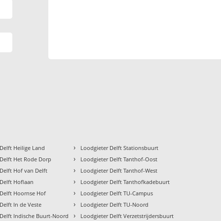
›
Delft Heilige Land
Loodgieter Delft Stationsbuurt
›
 Delft Het Rode Dorp
Loodgieter Delft Tanthof-Oost
›
Delft Hof van Delft
Loodgieter Delft Tanthof-West
›
Delft Hoflaan
Loodgieter Delft Tanthofkadebuurt
›
 Delft Hoornse Hof
Loodgieter Delft TU-Campus
›
Delft In de Veste
Loodgieter Delft TU-Noord
›
Delft Indische Buurt-Noord
Loodgieter Delft Verzetstrijdersbuurt