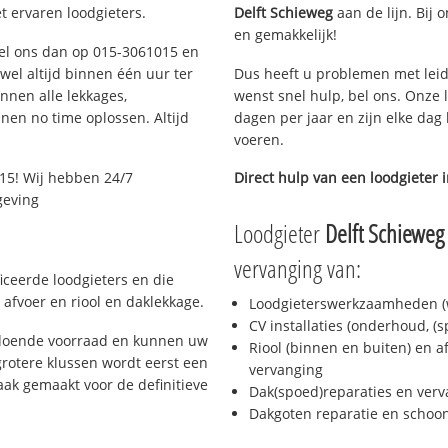
t ervaren loodgieters.
Delft Schieweg
aan de lijn. Bij 
en gemakkelijk!
 Bel ons dan op 015-3061015 en
ijwel altijd binnen één uur ter
Dus heeft u problemen met leid
nen alle lekkages,
wenst snel hulp, bel ons. Onze 
en no time oplossen. Altijd
dagen per jaar en zijn elke dag 
voeren.
15! Wij hebben 24/7
Direct hulp van een loodgieter 
geving
Loodgieter
Delft Schieweg
vervanging van:
ficeerde loodgieters en die
afvoer en riool en daklekkage.
Loodgieterswerkzaamheden (w
CV installaties (onderhoud, (
oldoende voorraad en kunnen uw
Riool (binnen en buiten) en a
rotere klussen wordt eerst een
vervanging
aak gemaakt voor de definitieve
Dak(spoed)reparaties en verv
Dakgoten reparatie en scho