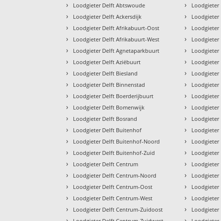
›
›
Loodgieter Delft Abtswoude
Loodgieter 
›
›
Loodgieter Delft Ackersdijk
Loodgieter 
›
›
Loodgieter Delft Afrikabuurt-Oost
Loodgieter 
›
›
Loodgieter Delft Afrikabuurt-West
Loodgieter 
›
›
Loodgieter Delft Agnetaparkbuurt
Loodgieter 
›
›
Loodgieter Delft Aziëbuurt
Loodgieter
›
›
Loodgieter Delft Biesland
Loodgieter
›
›
Loodgieter Delft Binnenstad
Loodgieter 
›
›
Loodgieter Delft Boerderijbuurt
Loodgieter
›
›
Loodgieter Delft Bomenwijk
Loodgieter 
›
›
Loodgieter Delft Bosrand
Loodgieter 
›
›
Loodgieter Delft Buitenhof
Loodgieter 
›
›
Loodgieter Delft Buitenhof-Noord
Loodgieter 
›
›
Loodgieter Delft Buitenhof-Zuid
Loodgieter 
›
›
Loodgieter Delft Centrum
Loodgieter
›
›
Loodgieter Delft Centrum-Noord
Loodgieter 
›
›
Loodgieter Delft Centrum-Oost
Loodgieter
›
›
Loodgieter Delft Centrum-West
Loodgieter 
›
›
Loodgieter Delft Centrum-Zuidoost
Loodgieter
›
›
Loodgieter Delft Centrum-Zuidwest
Loodgieter 