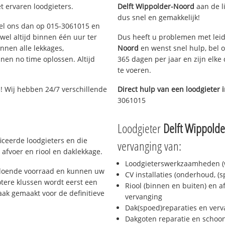
t ervaren loodgieters.
Delft Wippolder-Noord
aan de li
dus snel en gemakkelijk!
 Bel ons dan op 015-3061015 en
ijwel altijd binnen één uur ter
Dus heeft u problemen met leid
nen alle lekkages,
Noord
en wenst snel hulp, bel 
en no time oplossen. Altijd
365 dagen per jaar en zijn elke
te voeren.
! Wij hebben 24/7 verschillende
Direct hulp van een loodgieter 
3061015
Loodgieter
Delft Wippold
ficeerde loodgieters en die
vervanging van:
afvoer en riool en daklekkage.
Loodgieterswerkzaamheden (w
oldoende voorraad en kunnen uw
CV installaties (onderhoud, (
tere klussen wordt eerst een
Riool (binnen en buiten) en a
aak gemaakt voor de definitieve
vervanging
Dak(spoed)reparaties en verv
Dakgoten reparatie en scho