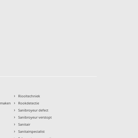
›
Riooltechniek
›
nmaken
Rookdetectie
›
Sanibroyeur defect
›
Sanibroyeur verstopt
›
Sanitair
›
Sanitairspecialist