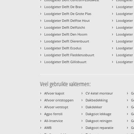
›
›
Loodgieter Delft De Bras
Loodgieter
›
›
Loodgieter Delft De Grote Plas
Loodgieter
›
›
Loodgieter Delft Delftse Hout
Loodgieter 
›
›
Loodgieter Delft Delftzicht
Loodgieter 
›
›
Loodgieter Delft Den Hoorn
Loodgieter 
›
›
Loodgieter Delft Dierenbuurt
Loodgieter 
›
›
Loodgieter Delft Ecodus
Loodgieter 
›
›
Loodgieter Delft Fledderusbuurt
Loodgieter 
›
›
Loodgieter Delft Gillisbuurt
Loodgieter D
Veel gebruikte vaktermen:
›
›
›
Afvoer kapot
CV-ketel monteur
G
›
›
›
Afvoer ontstoppen
Dakbedekking
G
›
›
›
Afvoer verstopt
Dakdekker
G
›
›
›
Agpo ferroli
Dakgoot lekkage
G
›
›
›
All-Inservice
Dakgoot reinigen
G
›
›
›
AWB
Dakgoot reparatie
G