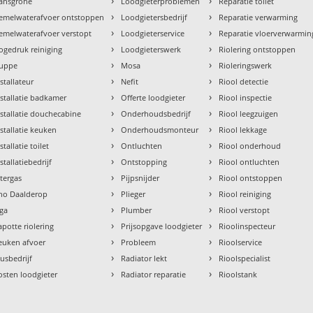
›
›
ansgrohe
Loodgieterproblemen
Reparatie toilet
›
›
emelwaterafvoer ontstoppen
Loodgietersbedrijf
Reparatie verwarming
›
›
emelwaterafvoer verstopt
Loodgieterservice
Reparatie vloerverwarmin
›
›
ogedruk reiniging
Loodgieterswerk
Riolering ontstoppen
›
›
uppe
Mosa
Rioleringswerk
›
›
nstallateur
Nefit
Riool detectie
›
›
nstallatie badkamer
Offerte loodgieter
Riool inspectie
›
›
nstallatie douchecabine
Onderhoudsbedrijf
Riool leegzuigen
›
›
nstallatie keuken
Onderhoudsmonteur
Riool lekkage
›
›
stallatie toilet
Ontluchten
Riool onderhoud
›
›
stallatiebedrijf
Ontstopping
Riool ontluchten
›
›
ntergas
Pijpsnijder
Riool ontstoppen
›
›
tho Daalderop
Plieger
Riool reiniging
›
›
aga
Plumber
Riool verstopt
›
›
apotte riolering
Prijsopgave loodgieter
Rioolinspecteur
›
›
euken afvoer
Probleem
Rioolservice
›
›
lusbedrijf
Radiator lekt
Rioolspecialist
›
›
osten loodgieter
Radiator reparatie
Rioolstank