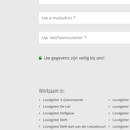
Uw gegevens zijn veilig bij ons!
Werkzaam in:
›
›
Loodgieter 's-Gravenzande
Loodgieter 
›
›
Loodgieter De Lier
Loodgieter
›
›
Loodgieter Delfgauw
Loodgieter 
›
›
Loodgieter Delft
Loodgieter 
›
›
Loodgieter Delft Aart van der Leeuwbuurt
Loodgieter