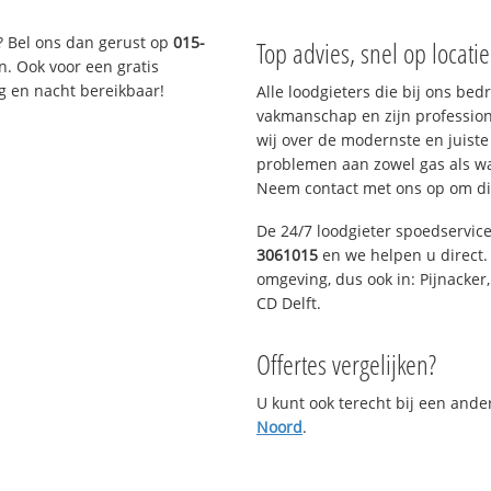
? Bel ons dan gerust op
015-
Top advies, snel op locati
n. Ook voor een gratis
g en nacht bereikbaar!
Alle loodgieters die bij ons be
vakmanschap en zijn profession
wij over de modernste en juist
problemen aan zowel gas als wat
Neem contact met ons op om di
De 24/7 loodgieter spoedservic
3061015
en we helpen u direct. 
omgeving, dus ook in: Pijnacker
CD Delft.
Offertes vergelijken?
U kunt ook terecht bij een and
Noord
.