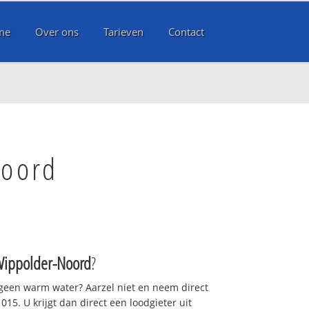
me
Over ons
Tarieven
Contact
Noord
Wippolder-Noord
?
 geen warm water? Aarzel niet en neem direct
15. U krijgt dan direct een loodgieter uit