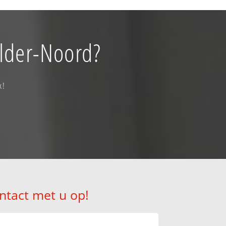
older-Noord?
k!
ntact met u op!