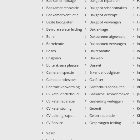
›
›
›
Badkamer lekkage
Dakgoot repareren
H
›
›
›
Badkamer renovatie
Dakgoot schoonmaken
H
›
›
›
Badkamer ventilatie
Dakgoot verstopt
H
›
›
›
Beste loodgieter
Dakgoot vervangen
H
›
›
›
Bevroren waterleiding
Daklekkage
H
›
›
›
Boiler
Dakpannen afgewaaid
I
›
›
›
Borrelende
Dakpannen vervangen
I
›
›
›
Bosch
Dakreparatie
I
›
›
›
Brugman
Dakwerk
I
›
›
›
Buitenkraan plaatsen
Duravit
In
›
›
›
Camera inspectie
Erkende loodgieter
In
›
›
›
Camera onderzoek
Gasfitter
I
›
›
›
Centrale verwarming
Gasfornuis aansluiten
I
›
›
›
CV ketel onderhoud
Gaskachel schoonmaken
J
›
›
›
CV ketel reparatie
Gasleiding verleggen
K
›
›
›
CV ketel storing
Geberit
K
›
›
›
CV Leiding kapot
Geiser reparatie
K
›
›
›
CV Service
Gesprongen leiding
K
›
Vasco
›