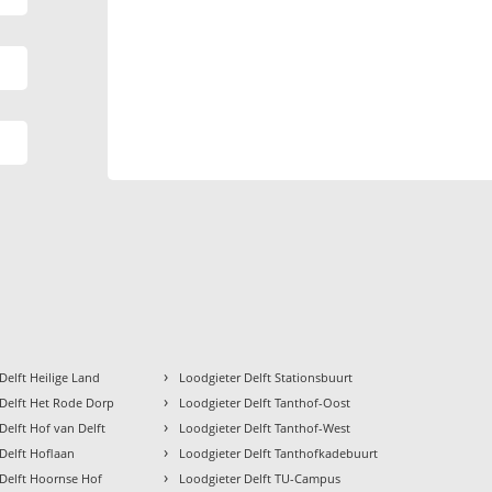
›
Delft Heilige Land
Loodgieter Delft Stationsbuurt
›
 Delft Het Rode Dorp
Loodgieter Delft Tanthof-Oost
›
Delft Hof van Delft
Loodgieter Delft Tanthof-West
›
Delft Hoflaan
Loodgieter Delft Tanthofkadebuurt
›
 Delft Hoornse Hof
Loodgieter Delft TU-Campus