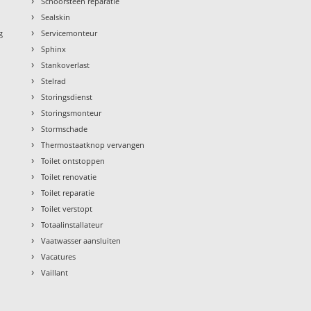
›
Schoorsteen reparatie
›
Sealskin
›
g
Servicemonteur
›
Sphinx
›
Stankoverlast
›
Stelrad
›
Storingsdienst
›
Storingsmonteur
›
Stormschade
›
Thermostaatknop vervangen
›
Toilet ontstoppen
›
Toilet renovatie
›
Toilet reparatie
›
Toilet verstopt
›
Totaalinstallateur
›
Vaatwasser aansluiten
›
Vacatures
›
Vaillant