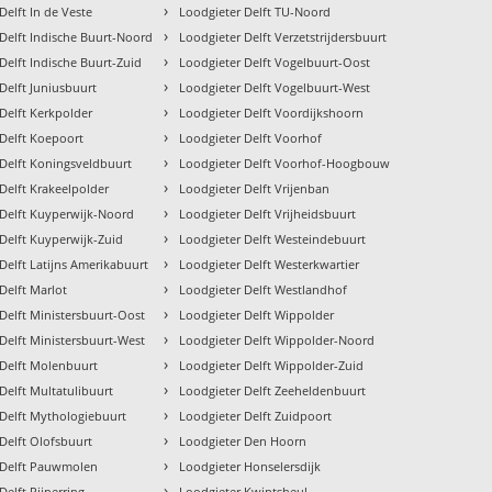
›
Delft In de Veste
Loodgieter Delft TU-Noord
›
Delft Indische Buurt-Noord
Loodgieter Delft Verzetstrijdersbuurt
›
Delft Indische Buurt-Zuid
Loodgieter Delft Vogelbuurt-Oost
›
Delft Juniusbuurt
Loodgieter Delft Vogelbuurt-West
›
Delft Kerkpolder
Loodgieter Delft Voordijkshoorn
›
 Delft Koepoort
Loodgieter Delft Voorhof
›
 Delft Koningsveldbuurt
Loodgieter Delft Voorhof-Hoogbouw
›
Delft Krakeelpolder
Loodgieter Delft Vrijenban
›
 Delft Kuyperwijk-Noord
Loodgieter Delft Vrijheidsbuurt
›
Delft Kuyperwijk-Zuid
Loodgieter Delft Westeindebuurt
›
Delft Latijns Amerikabuurt
Loodgieter Delft Westerkwartier
›
Delft Marlot
Loodgieter Delft Westlandhof
›
Delft Ministersbuurt-Oost
Loodgieter Delft Wippolder
›
Delft Ministersbuurt-West
Loodgieter Delft Wippolder-Noord
›
 Delft Molenbuurt
Loodgieter Delft Wippolder-Zuid
›
Delft Multatulibuurt
Loodgieter Delft Zeeheldenbuurt
›
 Delft Mythologiebuurt
Loodgieter Delft Zuidpoort
›
Delft Olofsbuurt
Loodgieter Den Hoorn
›
 Delft Pauwmolen
Loodgieter Honselersdijk
›
Delft Pijperring
Loodgieter Kwintsheul