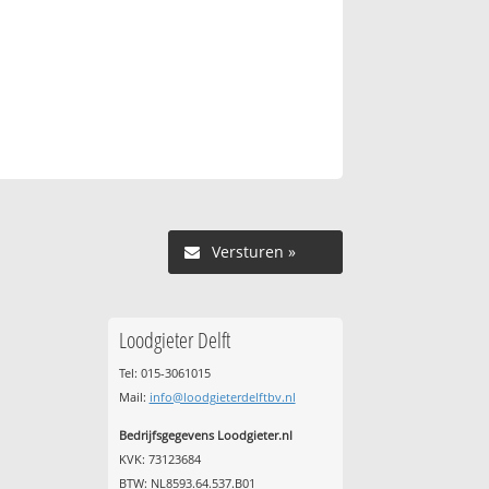
Versturen »
Loodgieter Delft
Tel: 015-3061015
Mail:
info@loodgieterdelftbv.nl
Bedrijfsgegevens Loodgieter.nl
KVK: 73123684
BTW: NL8593.64.537.B01