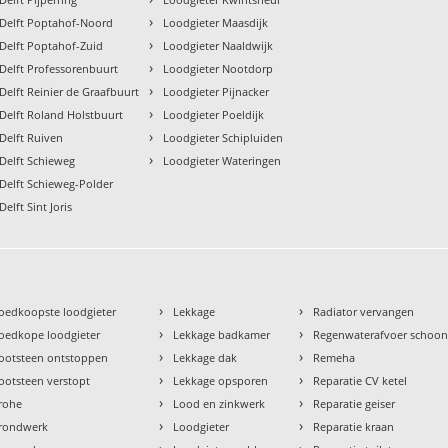
›
 Delft Poptahof-Noord
Loodgieter Maasdijk
›
 Delft Poptahof-Zuid
Loodgieter Naaldwijk
›
Delft Professorenbuurt
Loodgieter Nootdorp
›
Delft Reinier de Graafbuurt
Loodgieter Pijnacker
›
Delft Roland Holstbuurt
Loodgieter Poeldijk
›
Delft Ruiven
Loodgieter Schipluiden
›
Delft Schieweg
Loodgieter Wateringen
Delft Schieweg-Polder
elft Sint Joris
›
›
oedkoopste loodgieter
Lekkage
Radiator vervangen
›
›
oedkope loodgieter
Lekkage badkamer
Regenwaterafvoer schoo
›
›
ootsteen ontstoppen
Lekkage dak
Remeha
›
›
ootsteen verstopt
Lekkage opsporen
Reparatie CV ketel
›
›
rohe
Lood en zinkwerk
Reparatie geiser
›
›
rondwerk
Loodgieter
Reparatie kraan