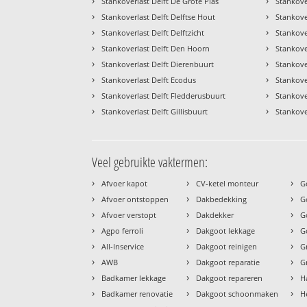
›
›
Stankoverlast Delft De Grote Plas
Stankove
›
›
Stankoverlast Delft Delftse Hout
Stankove
›
›
Stankoverlast Delft Delftzicht
Stankove
›
›
Stankoverlast Delft Den Hoorn
Stankove
›
›
Stankoverlast Delft Dierenbuurt
Stankove
›
›
Stankoverlast Delft Ecodus
Stankove
›
›
Stankoverlast Delft Fledderusbuurt
Stankove
›
›
Stankoverlast Delft Gillisbuurt
Stankover
Veel gebruikte vaktermen:
›
›
›
Afvoer kapot
CV-ketel monteur
G
›
›
›
Afvoer ontstoppen
Dakbedekking
G
›
›
›
Afvoer verstopt
Dakdekker
G
›
›
›
Agpo ferroli
Dakgoot lekkage
G
›
›
›
All-Inservice
Dakgoot reinigen
G
›
›
›
AWB
Dakgoot reparatie
G
›
›
›
Badkamer lekkage
Dakgoot repareren
H
›
›
›
Badkamer renovatie
Dakgoot schoonmaken
H