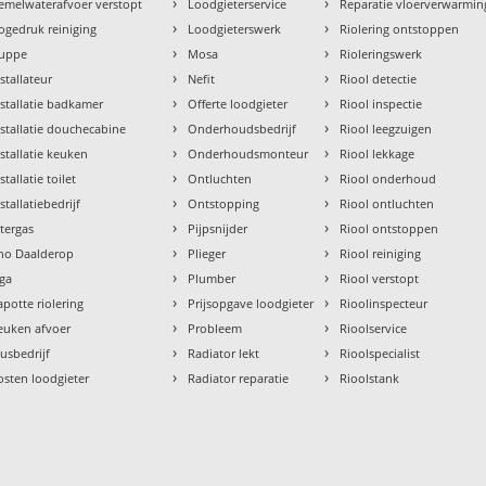
›
›
emelwaterafvoer verstopt
Loodgieterservice
Reparatie vloerverwarmin
›
›
ogedruk reiniging
Loodgieterswerk
Riolering ontstoppen
›
›
uppe
Mosa
Rioleringswerk
›
›
nstallateur
Nefit
Riool detectie
›
›
nstallatie badkamer
Offerte loodgieter
Riool inspectie
›
›
nstallatie douchecabine
Onderhoudsbedrijf
Riool leegzuigen
›
›
nstallatie keuken
Onderhoudsmonteur
Riool lekkage
›
›
stallatie toilet
Ontluchten
Riool onderhoud
›
›
stallatiebedrijf
Ontstopping
Riool ontluchten
›
›
ntergas
Pijpsnijder
Riool ontstoppen
›
›
tho Daalderop
Plieger
Riool reiniging
›
›
aga
Plumber
Riool verstopt
›
›
apotte riolering
Prijsopgave loodgieter
Rioolinspecteur
›
›
euken afvoer
Probleem
Rioolservice
›
›
lusbedrijf
Radiator lekt
Rioolspecialist
›
›
osten loodgieter
Radiator reparatie
Rioolstank