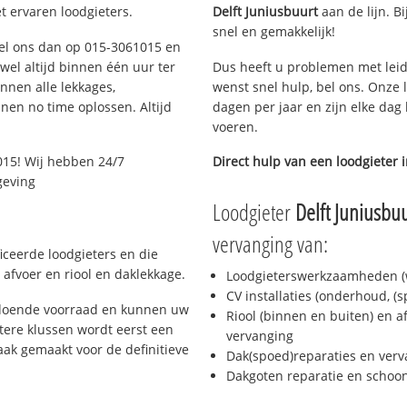
t ervaren loodgieters.
Delft Juniusbuurt
aan de lijn. Bi
snel en gemakkelijk!
 Bel ons dan op 015-3061015 en
ijwel altijd binnen één uur ter
Dus heeft u problemen met leid
nen alle lekkages,
wenst snel hulp, bel ons. Onze 
en no time oplossen. Altijd
dagen per jaar en zijn elke dag 
voeren.
015! Wij hebben 24/7
Direct hulp van een loodgieter 
geving
Loodgieter
Delft Juniusbuu
vervanging van:
ficeerde loodgieters en die
afvoer en riool en daklekkage.
Loodgieterswerkzaamheden (w
CV installaties (onderhoud, (
oldoende voorraad en kunnen uw
Riool (binnen en buiten) en a
tere klussen wordt eerst een
vervanging
aak gemaakt voor de definitieve
Dak(spoed)reparaties en verv
Dakgoten reparatie en scho