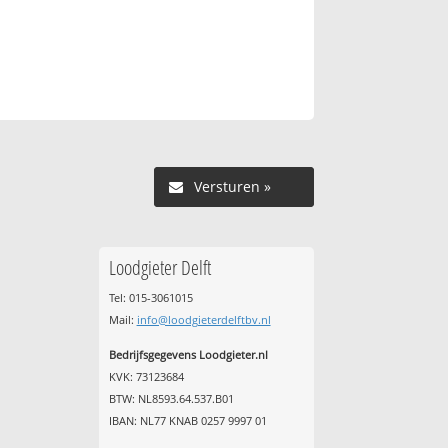
Versturen »
Loodgieter Delft
Tel: 015-3061015
Mail:
info@loodgieterdelftbv.nl
Bedrijfsgegevens Loodgieter.nl
KVK: 73123684
BTW: NL8593.64.537.B01
IBAN: NL77 KNAB 0257 9997 01