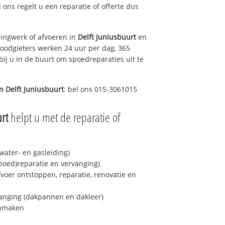
j ons regelt u een reparatie of offerte dus
ingwerk of afvoeren in
Delft Juniusbuurt
en
loodgieters werken 24 uur per dag, 365
bij u in de buurt om spoedreparaties uit te
in
Delft Juniusbuurt
: bel ons 015-3061015
rt
helpt u met de reparatie of
ater- en gasleiding)
spoed)reparatie en vervanging)
fvoer ontstoppen, reparatie, renovatie en
anging (dakpannen en dakleer)
onmaken