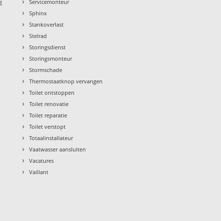
›
g
Servicemonteur
›
Sphinx
›
Stankoverlast
›
Stelrad
›
Storingsdienst
›
Storingsmonteur
›
Stormschade
›
Thermostaatknop vervangen
›
Toilet ontstoppen
›
Toilet renovatie
›
Toilet reparatie
›
Toilet verstopt
›
Totaalinstallateur
›
Vaatwasser aansluiten
›
Vacatures
›
Vaillant