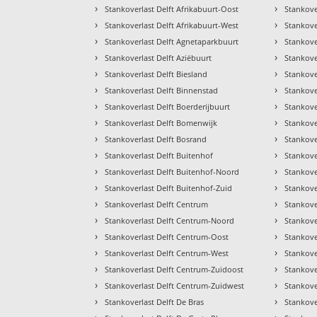
›
›
Stankoverlast Delft Afrikabuurt-Oost
Stankove
›
›
Stankoverlast Delft Afrikabuurt-West
Stankove
›
›
Stankoverlast Delft Agnetaparkbuurt
Stankove
›
›
Stankoverlast Delft Aziëbuurt
Stankove
›
›
Stankoverlast Delft Biesland
Stankove
›
›
Stankoverlast Delft Binnenstad
Stankove
›
›
Stankoverlast Delft Boerderijbuurt
Stankove
›
›
Stankoverlast Delft Bomenwijk
Stankove
›
›
Stankoverlast Delft Bosrand
Stankove
›
›
Stankoverlast Delft Buitenhof
Stankove
›
›
Stankoverlast Delft Buitenhof-Noord
Stankove
›
›
Stankoverlast Delft Buitenhof-Zuid
Stankove
›
›
Stankoverlast Delft Centrum
Stankove
›
›
Stankoverlast Delft Centrum-Noord
Stankove
›
›
Stankoverlast Delft Centrum-Oost
Stankove
›
›
Stankoverlast Delft Centrum-West
Stankove
›
›
Stankoverlast Delft Centrum-Zuidoost
Stankove
›
›
Stankoverlast Delft Centrum-Zuidwest
Stankover
›
›
Stankoverlast Delft De Bras
Stankove