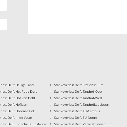
›
rlast Delft Heilige Land
Stankoverlast Delft Stationsbuurt
›
rlast Delft Het Rode Dorp
Stankoverlast Delft Tanthof-Oost
›
rlast Delft Hof van Delft
Stankoverlast Delft Tanthof-West
›
rlast Delft Hoflaan
Stankoverlast Delft Tanthofkadebuurt
›
rlast Delft Hoornse Hof
Stankoverlast Delft TU-Campus
›
rlast Delft In de Veste
Stankoverlast Delft TU-Noord
›
rlast Delft Indische Buurt-Noord
Stankoverlast Delft Verzetstrijdersbuurt