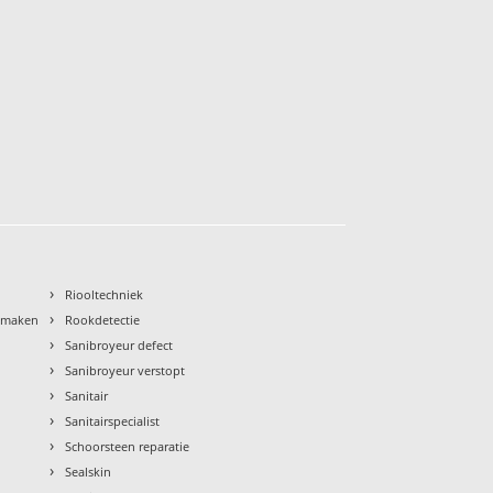
›
Riooltechniek
›
nmaken
Rookdetectie
›
Sanibroyeur defect
›
Sanibroyeur verstopt
›
Sanitair
›
Sanitairspecialist
›
Schoorsteen reparatie
›
Sealskin