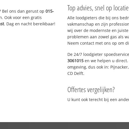
Top advies, snel op locati
? Bel ons dan gerust op
015-
n. Ook voor een gratis
Alle loodgieters die bij ons be
ast
. Dag en nacht bereikbaar!
vakmanschap en zijn profession
wij over de modernste en juist
problemen aan zowel gas als wat
Neem contact met ons op om di
De 24/7 loodgieter spoedservic
3061015
en we helpen u direct. 
omgeving, dus ook in: Pijnacker
CD Delft.
Offertes vergelijken?
U kunt ook terecht bij een and