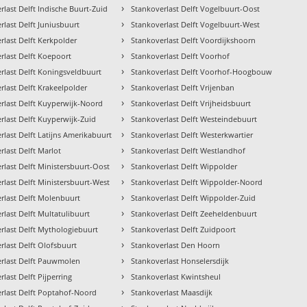
›
rlast Delft Indische Buurt-Zuid
Stankoverlast Delft Vogelbuurt-Oost
›
rlast Delft Juniusbuurt
Stankoverlast Delft Vogelbuurt-West
›
rlast Delft Kerkpolder
Stankoverlast Delft Voordijkshoorn
›
rlast Delft Koepoort
Stankoverlast Delft Voorhof
›
rlast Delft Koningsveldbuurt
Stankoverlast Delft Voorhof-Hoogbouw
›
rlast Delft Krakeelpolder
Stankoverlast Delft Vrijenban
›
rlast Delft Kuyperwijk-Noord
Stankoverlast Delft Vrijheidsbuurt
›
rlast Delft Kuyperwijk-Zuid
Stankoverlast Delft Westeindebuurt
›
rlast Delft Latijns Amerikabuurt
Stankoverlast Delft Westerkwartier
›
rlast Delft Marlot
Stankoverlast Delft Westlandhof
›
rlast Delft Ministersbuurt-Oost
Stankoverlast Delft Wippolder
›
rlast Delft Ministersbuurt-West
Stankoverlast Delft Wippolder-Noord
›
rlast Delft Molenbuurt
Stankoverlast Delft Wippolder-Zuid
›
rlast Delft Multatulibuurt
Stankoverlast Delft Zeeheldenbuurt
›
rlast Delft Mythologiebuurt
Stankoverlast Delft Zuidpoort
›
rlast Delft Olofsbuurt
Stankoverlast Den Hoorn
›
rlast Delft Pauwmolen
Stankoverlast Honselersdijk
›
last Delft Pijperring
Stankoverlast Kwintsheul
›
rlast Delft Poptahof-Noord
Stankoverlast Maasdijk