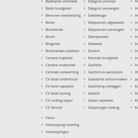
›
›
›
Badkamer ventilatie
Dakgoot verstopt
H
›
›
›
Beste loodgieter
Dakgoot vervangen
H
›
›
›
Bevroren waterleiding
Daklekkage
H
›
›
›
Boiler
Dakpannen afgewaaid
I
›
›
›
Borrelende
Dakpannen vervangen
I
›
›
›
Bosch
Dakreparatie
I
›
›
›
Brugman
Dakwerk
I
›
›
›
Buitenkraan plaatsen
Duravit
In
›
›
›
Camera inspectie
Erkende loodgieter
In
›
›
›
Camera onderzoek
Gasfitter
I
›
›
›
Centrale verwarming
Gasfornuis aansluiten
I
›
›
›
CV ketel onderhoud
Gaskachel schoonmaken
J
›
›
›
CV ketel reparatie
Gasleiding verleggen
K
›
›
›
CV ketel storing
Geberit
K
›
›
›
CV Leiding kapot
Geiser reparatie
K
›
›
›
CV Service
Gesprongen leiding
K
›
Vasco
›
Verstopping riolering
›
Verstoppingen