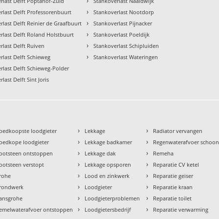
›
rlast Delft Poptahof-Zuid
Stankoverlast Naaldwijk
›
rlast Delft Professorenbuurt
Stankoverlast Nootdorp
›
rlast Delft Reinier de Graafbuurt
Stankoverlast Pijnacker
›
rlast Delft Roland Holstbuurt
Stankoverlast Poeldijk
›
rlast Delft Ruiven
Stankoverlast Schipluiden
›
rlast Delft Schieweg
Stankoverlast Wateringen
rlast Delft Schieweg-Polder
last Delft Sint Joris
›
›
oedkoopste loodgieter
Lekkage
Radiator vervangen
›
›
oedkope loodgieter
Lekkage badkamer
Regenwaterafvoer schoo
›
›
ootsteen ontstoppen
Lekkage dak
Remeha
›
›
ootsteen verstopt
Lekkage opsporen
Reparatie CV ketel
›
›
rohe
Lood en zinkwerk
Reparatie geiser
›
›
rondwerk
Loodgieter
Reparatie kraan
›
›
ansgrohe
Loodgieterproblemen
Reparatie toilet
›
›
emelwaterafvoer ontstoppen
Loodgietersbedrijf
Reparatie verwarming