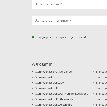
Uw gegevens zijn veilig bij ons!
Werkzaam in:
›
›
Stankoverlast 's-Gravenzande
Stankove
›
›
Stankoverlast De Lier
Stankove
›
›
Stankoverlast Delfgauw
Stankove
›
›
Stankoverlast Delft
Stankove
›
›
Stankoverlast Delft Aart van der Leeuwbuurt
Stankove
›
›
Stankoverlast Delft Abtswoude
Stankove
›
›
Stankoverlast Delft Ackersdijk
Stankove