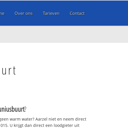
me
Over ons
Tarieven
Contact
uurt
Juniusbuurt
?
 geen warm water? Aarzel niet en neem direct
15. U krijgt dan direct een loodgieter uit