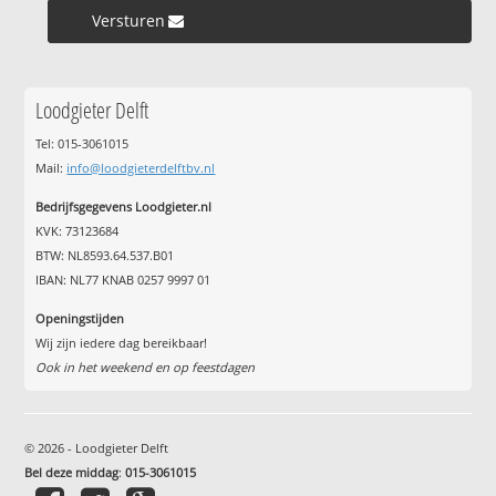
Versturen »
Loodgieter Delft
Tel: 015-3061015
Mail:
info@loodgieterdelftbv.nl
Bedrijfsgegevens Loodgieter.nl
KVK: 73123684
BTW: NL8593.64.537.B01
IBAN: NL77 KNAB 0257 9997 01
Openingstijden
Wij zijn iedere dag bereikbaar!
Ook in het weekend en op feestdagen
© 2026 - Loodgieter Delft
Bel deze middag
:
015-3061015