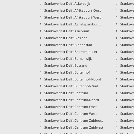
›
›
Stankoverlast Delft Ackersdijk
Stankove
›
›
Stankoverlast Delft Afrikabuurt-Oost
Stankove
›
›
Stankoverlast Delft Afrikabuurt-West
Stankove
›
›
Stankoverlast Delft Agnetaparkbuurt
Stankove
›
›
Stankoverlast Delft Aziëbuurt
Stankove
›
›
Stankoverlast Delft Biesland
Stankove
›
›
Stankoverlast Delft Binnenstad
Stankove
›
›
Stankoverlast Delft Boerderijbuurt
Stankove
›
›
Stankoverlast Delft Bomenwijk
Stankove
›
›
Stankoverlast Delft Bosrand
Stankove
›
›
Stankoverlast Delft Buitenhof
Stankove
›
›
Stankoverlast Delft Buitenhof-Noord
Stankove
›
›
Stankoverlast Delft Buitenhof-Zuid
Stankove
›
›
Stankoverlast Delft Centrum
Stankove
›
›
Stankoverlast Delft Centrum-Noord
Stankove
›
›
Stankoverlast Delft Centrum-Oost
Stankove
›
›
Stankoverlast Delft Centrum-West
Stankove
›
›
Stankoverlast Delft Centrum-Zuidoost
Stankove
›
›
Stankoverlast Delft Centrum-Zuidwest
Stankover
›
›