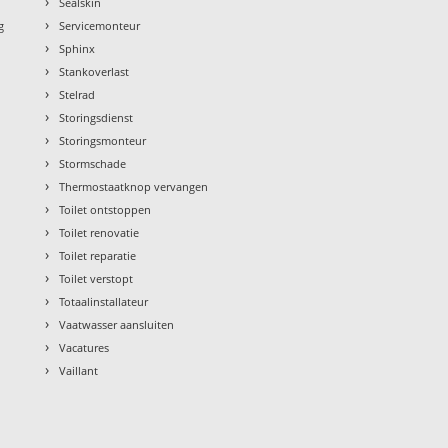
›
Sealskin
›
g
Servicemonteur
›
Sphinx
›
Stankoverlast
›
Stelrad
›
Storingsdienst
›
Storingsmonteur
›
Stormschade
›
Thermostaatknop vervangen
›
Toilet ontstoppen
›
Toilet renovatie
›
Toilet reparatie
›
Toilet verstopt
›
Totaalinstallateur
›
Vaatwasser aansluiten
›
Vacatures
›
Vaillant