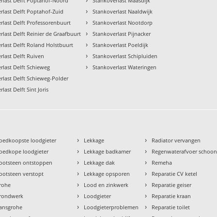
rlast Delft Poptahof-Noord
Stankoverlast Maasdijk
›
rlast Delft Poptahof-Zuid
Stankoverlast Naaldwijk
›
rlast Delft Professorenbuurt
Stankoverlast Nootdorp
›
rlast Delft Reinier de Graafbuurt
Stankoverlast Pijnacker
›
rlast Delft Roland Holstbuurt
Stankoverlast Poeldijk
›
rlast Delft Ruiven
Stankoverlast Schipluiden
›
rlast Delft Schieweg
Stankoverlast Wateringen
rlast Delft Schieweg-Polder
last Delft Sint Joris
›
›
oedkoopste loodgieter
Lekkage
Radiator vervangen
›
›
oedkope loodgieter
Lekkage badkamer
Regenwaterafvoer schoo
›
›
ootsteen ontstoppen
Lekkage dak
Remeha
›
›
ootsteen verstopt
Lekkage opsporen
Reparatie CV ketel
›
›
rohe
Lood en zinkwerk
Reparatie geiser
›
›
rondwerk
Loodgieter
Reparatie kraan
›
›
ansgrohe
Loodgieterproblemen
Reparatie toilet