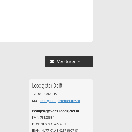
Versturen »
Loodgieter Delft
Tel: 015-3061015
Mail:
info@loodgieterdelftbv.nl
Bedrijfsgegevens Loodgieter.nl
KVK: 73123684
BTW: NL8593.64.537.B01
IBAN: NL77 KNAB 0257 9997 01