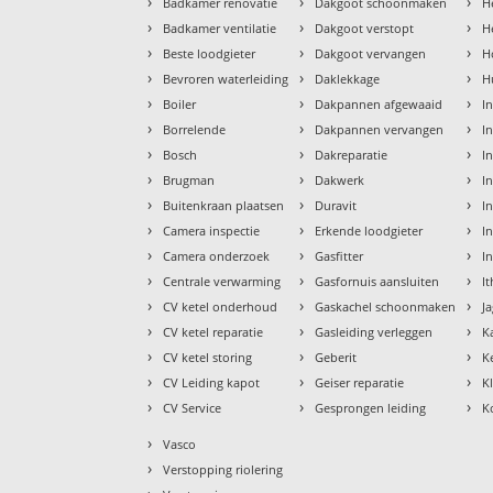
›
›
›
Badkamer renovatie
Dakgoot schoonmaken
H
›
›
›
Badkamer ventilatie
Dakgoot verstopt
H
›
›
›
Beste loodgieter
Dakgoot vervangen
H
›
›
›
Bevroren waterleiding
Daklekkage
H
›
›
›
Boiler
Dakpannen afgewaaid
I
›
›
›
Borrelende
Dakpannen vervangen
I
›
›
›
Bosch
Dakreparatie
I
›
›
›
Brugman
Dakwerk
I
›
›
›
Buitenkraan plaatsen
Duravit
In
›
›
›
Camera inspectie
Erkende loodgieter
In
›
›
›
Camera onderzoek
Gasfitter
I
›
›
›
Centrale verwarming
Gasfornuis aansluiten
I
›
›
›
CV ketel onderhoud
Gaskachel schoonmaken
J
›
›
›
CV ketel reparatie
Gasleiding verleggen
K
›
›
›
CV ketel storing
Geberit
K
›
›
›
CV Leiding kapot
Geiser reparatie
K
›
›
›
CV Service
Gesprongen leiding
K
›
Vasco
›
Verstopping riolering