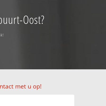
buurt-Oost?
ak!
ntact met u op!