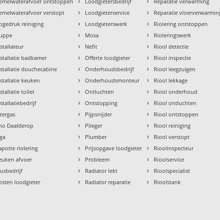
›
›
emelwaterafvoer ontstoppen
Loodgietersbedrijf
Reparatie verwarming
›
›
emelwaterafvoer verstopt
Loodgieterservice
Reparatie vloerverwarmin
›
›
ogedruk reiniging
Loodgieterswerk
Riolering ontstoppen
›
›
uppe
Mosa
Rioleringswerk
›
›
nstallateur
Nefit
Riool detectie
›
›
nstallatie badkamer
Offerte loodgieter
Riool inspectie
›
›
nstallatie douchecabine
Onderhoudsbedrijf
Riool leegzuigen
›
›
nstallatie keuken
Onderhoudsmonteur
Riool lekkage
›
›
stallatie toilet
Ontluchten
Riool onderhoud
›
›
stallatiebedrijf
Ontstopping
Riool ontluchten
›
›
ntergas
Pijpsnijder
Riool ontstoppen
›
›
tho Daalderop
Plieger
Riool reiniging
›
›
aga
Plumber
Riool verstopt
›
›
apotte riolering
Prijsopgave loodgieter
Rioolinspecteur
›
›
euken afvoer
Probleem
Rioolservice
›
›
lusbedrijf
Radiator lekt
Rioolspecialist
›
›
osten loodgieter
Radiator reparatie
Rioolstank