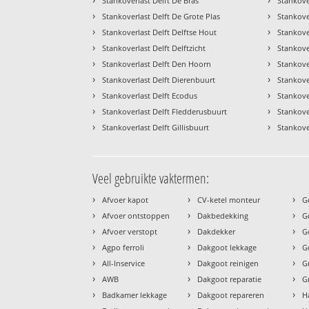
Stankoverlast Delft De Bras
Stankove
›
›
Stankoverlast Delft De Grote Plas
Stankove
›
›
Stankoverlast Delft Delftse Hout
Stankove
›
›
Stankoverlast Delft Delftzicht
Stankove
›
›
Stankoverlast Delft Den Hoorn
Stankove
›
›
Stankoverlast Delft Dierenbuurt
Stankove
›
›
Stankoverlast Delft Ecodus
Stankove
›
›
Stankoverlast Delft Fledderusbuurt
Stankove
›
›
Stankoverlast Delft Gillisbuurt
Stankover
Veel gebruikte vaktermen:
›
›
›
Afvoer kapot
CV-ketel monteur
G
›
›
›
Afvoer ontstoppen
Dakbedekking
G
›
›
›
Afvoer verstopt
Dakdekker
G
›
›
›
Agpo ferroli
Dakgoot lekkage
G
›
›
›
All-Inservice
Dakgoot reinigen
G
›
›
›
AWB
Dakgoot reparatie
G
›
›
›
Badkamer lekkage
Dakgoot repareren
H