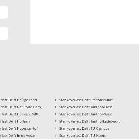
›
rlast Delft Heilige Land
Stankoverlast Delft Stationsbuurt
›
rlast Delft Het Rode Dorp
Stankoverlast Delft Tanthof-Oost
›
rlast Delft Hof van Delft
Stankoverlast Delft Tanthof-West
›
rlast Delft Hoflaan
Stankoverlast Delft Tanthofkadebuurt
›
rlast Delft Hoornse Hof
Stankoverlast Delft TU-Campus
›
rlast Delft In de Veste
Stankoverlast Delft TU-Noord