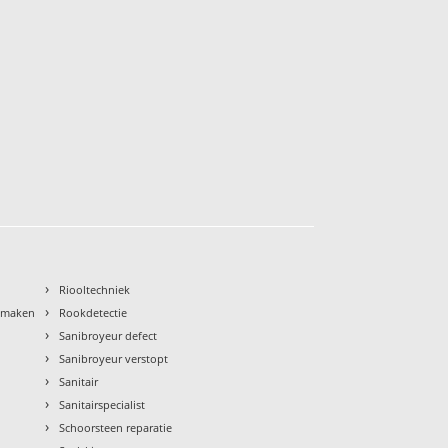
›
Riooltechniek
›
nmaken
Rookdetectie
›
Sanibroyeur defect
›
Sanibroyeur verstopt
›
Sanitair
›
Sanitairspecialist
›
Schoorsteen reparatie