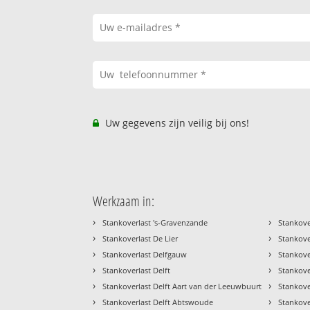
Uw gegevens zijn veilig bij ons!
Werkzaam in:
›
›
Stankoverlast 's-Gravenzande
Stankove
›
›
Stankoverlast De Lier
Stankove
›
›
Stankoverlast Delfgauw
Stankove
›
›
Stankoverlast Delft
Stankove
›
›
Stankoverlast Delft Aart van der Leeuwbuurt
Stankove
›
›
Stankoverlast Delft Abtswoude
Stankove