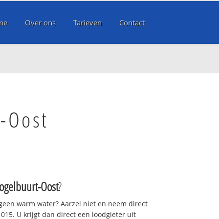
me
Over ons
Tarieven
Contact
t-Oost
Vogelbuurt-Oost
?
 geen warm water? Aarzel niet en neem direct
15. U krijgt dan direct een loodgieter uit