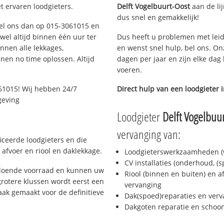
t ervaren loodgieters.
Delft Vogelbuurt-Oost
aan de lij
dus snel en gemakkelijk!
 Bel ons dan op 015-3061015 en
ijwel altijd binnen één uur ter
Dus heeft u problemen met leid
nen alle lekkages,
en wenst snel hulp, bel ons. On
en no time oplossen. Altijd
dagen per jaar en zijn elke dag 
voeren.
61015! Wij hebben 24/7
Direct hulp van een loodgieter 
geving
Loodgieter
Delft Vogelbuu
vervanging van:
ficeerde loodgieters en die
afvoer en riool en daklekkage.
Loodgieterswerkzaamheden (w
CV installaties (onderhoud, (
oldoende voorraad en kunnen uw
Riool (binnen en buiten) en a
rotere klussen wordt eerst een
vervanging
aak gemaakt voor de definitieve
Dak(spoed)reparaties en verv
Dakgoten reparatie en scho