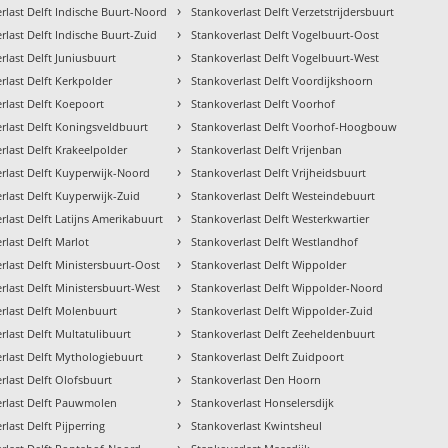
›
rlast Delft Indische Buurt-Noord
Stankoverlast Delft Verzetstrijdersbuurt
›
rlast Delft Indische Buurt-Zuid
Stankoverlast Delft Vogelbuurt-Oost
›
rlast Delft Juniusbuurt
Stankoverlast Delft Vogelbuurt-West
›
rlast Delft Kerkpolder
Stankoverlast Delft Voordijkshoorn
›
rlast Delft Koepoort
Stankoverlast Delft Voorhof
›
rlast Delft Koningsveldbuurt
Stankoverlast Delft Voorhof-Hoogbouw
›
rlast Delft Krakeelpolder
Stankoverlast Delft Vrijenban
›
rlast Delft Kuyperwijk-Noord
Stankoverlast Delft Vrijheidsbuurt
›
rlast Delft Kuyperwijk-Zuid
Stankoverlast Delft Westeindebuurt
›
rlast Delft Latijns Amerikabuurt
Stankoverlast Delft Westerkwartier
›
rlast Delft Marlot
Stankoverlast Delft Westlandhof
›
rlast Delft Ministersbuurt-Oost
Stankoverlast Delft Wippolder
›
rlast Delft Ministersbuurt-West
Stankoverlast Delft Wippolder-Noord
›
rlast Delft Molenbuurt
Stankoverlast Delft Wippolder-Zuid
›
rlast Delft Multatulibuurt
Stankoverlast Delft Zeeheldenbuurt
›
rlast Delft Mythologiebuurt
Stankoverlast Delft Zuidpoort
›
rlast Delft Olofsbuurt
Stankoverlast Den Hoorn
›
rlast Delft Pauwmolen
Stankoverlast Honselersdijk
›
last Delft Pijperring
Stankoverlast Kwintsheul
›