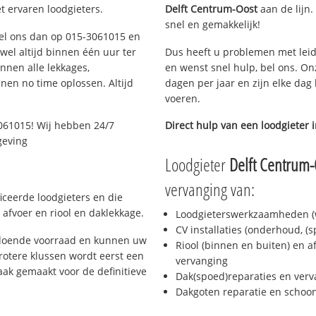
t ervaren loodgieters.
Delft Centrum-Oost
aan de lijn.
snel en gemakkelijk!
 Bel ons dan op 015-3061015 en
ijwel altijd binnen één uur ter
Dus heeft u problemen met leid
nen alle lekkages,
en wenst snel hulp, bel ons. On
en no time oplossen. Altijd
dagen per jaar en zijn elke dag 
voeren.
061015! Wij hebben 24/7
Direct hulp van een loodgieter 
geving
Loodgieter
Delft Centrum-
vervanging van:
ficeerde loodgieters en die
afvoer en riool en daklekkage.
Loodgieterswerkzaamheden (w
CV installaties (onderhoud, (
oldoende voorraad en kunnen uw
Riool (binnen en buiten) en a
rotere klussen wordt eerst een
vervanging
aak gemaakt voor de definitieve
Dak(spoed)reparaties en verv
Dakgoten reparatie en scho