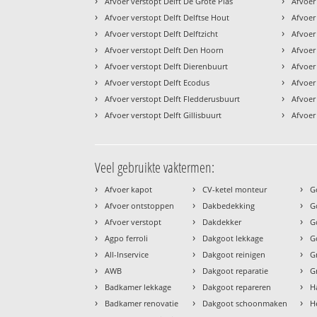
›
›
Afvoer verstopt Delft De Grote Plas
Afvoer
›
›
Afvoer verstopt Delft Delftse Hout
Afvoer
›
›
Afvoer verstopt Delft Delftzicht
Afvoer
›
›
Afvoer verstopt Delft Den Hoorn
Afvoer
›
›
Afvoer verstopt Delft Dierenbuurt
Afvoer
›
›
Afvoer verstopt Delft Ecodus
Afvoer
›
›
Afvoer verstopt Delft Fledderusbuurt
Afvoer
›
›
Afvoer verstopt Delft Gillisbuurt
Afvoer 
Veel gebruikte vaktermen:
›
›
›
Afvoer kapot
CV-ketel monteur
G
›
›
›
Afvoer ontstoppen
Dakbedekking
G
›
›
›
Afvoer verstopt
Dakdekker
G
›
›
›
Agpo ferroli
Dakgoot lekkage
G
›
›
›
All-Inservice
Dakgoot reinigen
G
›
›
›
AWB
Dakgoot reparatie
G
›
›
›
Badkamer lekkage
Dakgoot repareren
H
›
›
›
Badkamer renovatie
Dakgoot schoonmaken
H