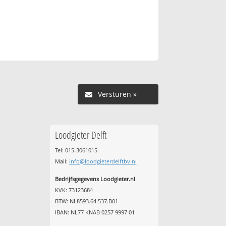
Versturen »
Loodgieter Delft
Tel: 015-3061015
Mail:
info@loodgieterdelftbv.nl
Bedrijfsgegevens Loodgieter.nl
KVK: 73123684
BTW: NL8593.64.537.B01
IBAN: NL77 KNAB 0257 9997 01