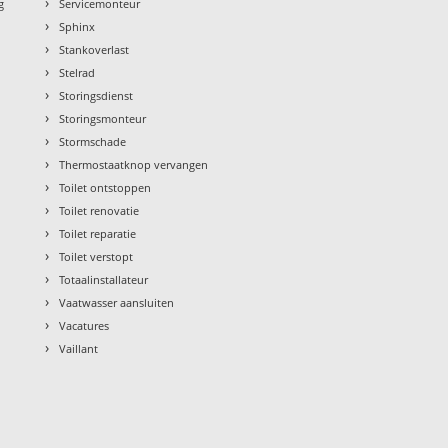
›
g
Servicemonteur
›
Sphinx
›
Stankoverlast
›
Stelrad
›
Storingsdienst
›
Storingsmonteur
›
Stormschade
›
Thermostaatknop vervangen
›
Toilet ontstoppen
›
Toilet renovatie
›
Toilet reparatie
›
Toilet verstopt
›
Totaalinstallateur
›
Vaatwasser aansluiten
›
Vacatures
›
Vaillant