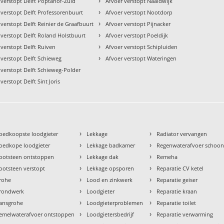
›
 verstopt Delft Poptahof-Zuid
Afvoer verstopt Naaldwijk
›
 verstopt Delft Professorenbuurt
Afvoer verstopt Nootdorp
›
 verstopt Delft Reinier de Graafbuurt
Afvoer verstopt Pijnacker
›
 verstopt Delft Roland Holstbuurt
Afvoer verstopt Poeldijk
›
 verstopt Delft Ruiven
Afvoer verstopt Schipluiden
›
 verstopt Delft Schieweg
Afvoer verstopt Wateringen
 verstopt Delft Schieweg-Polder
verstopt Delft Sint Joris
›
›
oedkoopste loodgieter
Lekkage
Radiator vervangen
›
›
oedkope loodgieter
Lekkage badkamer
Regenwaterafvoer schoo
›
›
ootsteen ontstoppen
Lekkage dak
Remeha
›
›
ootsteen verstopt
Lekkage opsporen
Reparatie CV ketel
›
›
rohe
Lood en zinkwerk
Reparatie geiser
›
›
rondwerk
Loodgieter
Reparatie kraan
›
›
ansgrohe
Loodgieterproblemen
Reparatie toilet
›
›
emelwaterafvoer ontstoppen
Loodgietersbedrijf
Reparatie verwarming