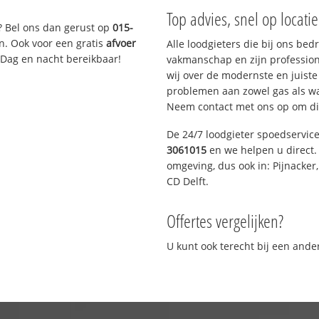
Top advies, snel op locati
? Bel ons dan gerust op
015-
n. Ook voor een gratis
afvoer
Alle loodgieters die bij ons be
 Dag en nacht bereikbaar!
vakmanschap en zijn profession
wij over de modernste en juist
problemen aan zowel gas als wat
Neem contact met ons op om di
De 24/7 loodgieter spoedservic
3061015
en we helpen u direct. 
omgeving, dus ook in: Pijnacker
CD Delft.
Offertes vergelijken?
U kunt ook terecht bij een and