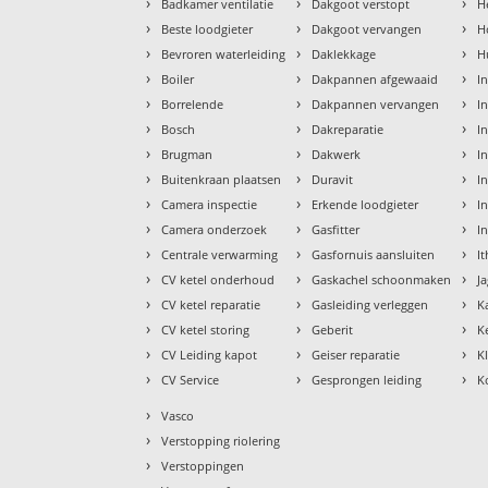
›
›
›
Badkamer ventilatie
Dakgoot verstopt
H
›
›
›
Beste loodgieter
Dakgoot vervangen
H
›
›
›
Bevroren waterleiding
Daklekkage
H
›
›
›
Boiler
Dakpannen afgewaaid
I
›
›
›
Borrelende
Dakpannen vervangen
I
›
›
›
Bosch
Dakreparatie
I
›
›
›
Brugman
Dakwerk
I
›
›
›
Buitenkraan plaatsen
Duravit
In
›
›
›
Camera inspectie
Erkende loodgieter
In
›
›
›
Camera onderzoek
Gasfitter
I
›
›
›
Centrale verwarming
Gasfornuis aansluiten
I
›
›
›
CV ketel onderhoud
Gaskachel schoonmaken
J
›
›
›
CV ketel reparatie
Gasleiding verleggen
K
›
›
›
CV ketel storing
Geberit
K
›
›
›
CV Leiding kapot
Geiser reparatie
K
›
›
›
CV Service
Gesprongen leiding
K
›
Vasco
›
Verstopping riolering
›
Verstoppingen