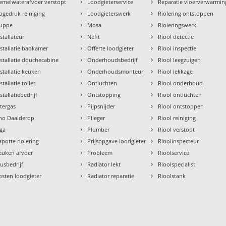
›
›
emelwaterafvoer verstopt
Loodgieterservice
Reparatie vloerverwarmin
›
›
ogedruk reiniging
Loodgieterswerk
Riolering ontstoppen
›
›
uppe
Mosa
Rioleringswerk
›
›
nstallateur
Nefit
Riool detectie
›
›
nstallatie badkamer
Offerte loodgieter
Riool inspectie
›
›
nstallatie douchecabine
Onderhoudsbedrijf
Riool leegzuigen
›
›
nstallatie keuken
Onderhoudsmonteur
Riool lekkage
›
›
stallatie toilet
Ontluchten
Riool onderhoud
›
›
stallatiebedrijf
Ontstopping
Riool ontluchten
›
›
ntergas
Pijpsnijder
Riool ontstoppen
›
›
tho Daalderop
Plieger
Riool reiniging
›
›
aga
Plumber
Riool verstopt
›
›
apotte riolering
Prijsopgave loodgieter
Rioolinspecteur
›
›
euken afvoer
Probleem
Rioolservice
›
›
lusbedrijf
Radiator lekt
Rioolspecialist
›
›
osten loodgieter
Radiator reparatie
Rioolstank