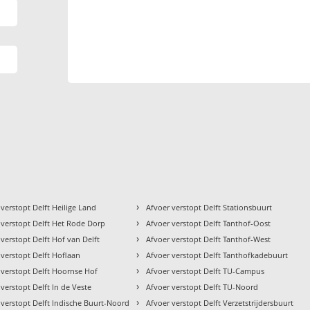
›
 verstopt Delft Heilige Land
Afvoer verstopt Delft Stationsbuurt
›
 verstopt Delft Het Rode Dorp
Afvoer verstopt Delft Tanthof-Oost
›
 verstopt Delft Hof van Delft
Afvoer verstopt Delft Tanthof-West
›
 verstopt Delft Hoflaan
Afvoer verstopt Delft Tanthofkadebuurt
›
 verstopt Delft Hoornse Hof
Afvoer verstopt Delft TU-Campus
›
 verstopt Delft In de Veste
Afvoer verstopt Delft TU-Noord
›
 verstopt Delft Indische Buurt-Noord
Afvoer verstopt Delft Verzetstrijdersbuurt