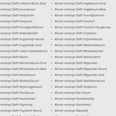
›
 verstopt Delft Indische Buurt-Zuid
Afvoer verstopt Delft Vogelbuurt-Oost
›
 verstopt Delft Juniusbuurt
Afvoer verstopt Delft Vogelbuurt-West
›
 verstopt Delft Kerkpolder
Afvoer verstopt Delft Voordijkshoorn
›
 verstopt Delft Koepoort
Afvoer verstopt Delft Voorhof
›
 verstopt Delft Koningsveldbuurt
Afvoer verstopt Delft Voorhof-Hoogbouw
›
 verstopt Delft Krakeelpolder
Afvoer verstopt Delft Vrijenban
›
 verstopt Delft Kuyperwijk-Noord
Afvoer verstopt Delft Vrijheidsbuurt
›
 verstopt Delft Kuyperwijk-Zuid
Afvoer verstopt Delft Westeindebuurt
›
 verstopt Delft Latijns Amerikabuurt
Afvoer verstopt Delft Westerkwartier
›
 verstopt Delft Marlot
Afvoer verstopt Delft Westlandhof
›
 verstopt Delft Ministersbuurt-Oost
Afvoer verstopt Delft Wippolder
›
 verstopt Delft Ministersbuurt-West
Afvoer verstopt Delft Wippolder-Noord
›
 verstopt Delft Molenbuurt
Afvoer verstopt Delft Wippolder-Zuid
›
 verstopt Delft Multatulibuurt
Afvoer verstopt Delft Zeeheldenbuurt
›
 verstopt Delft Mythologiebuurt
Afvoer verstopt Delft Zuidpoort
›
 verstopt Delft Olofsbuurt
Afvoer verstopt Den Hoorn
›
 verstopt Delft Pauwmolen
Afvoer verstopt Honselersdijk
›
verstopt Delft Pijperring
Afvoer verstopt Kwintsheul
›
 verstopt Delft Poptahof-Noord
Afvoer verstopt Maasdijk