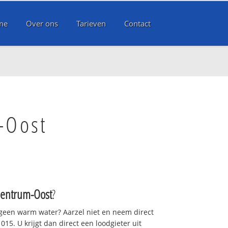
me
Over ons
Tarieven
Contact
-Oost
Centrum-Oost
?
 geen warm water? Aarzel niet en neem direct
15. U krijgt dan direct een loodgieter uit