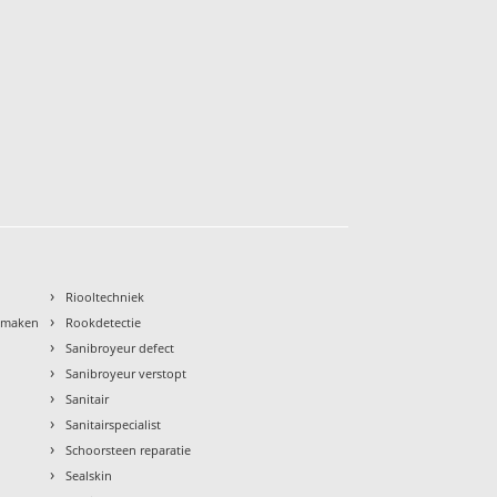
›
Riooltechniek
›
nmaken
Rookdetectie
›
Sanibroyeur defect
›
Sanibroyeur verstopt
›
Sanitair
›
Sanitairspecialist
›
Schoorsteen reparatie
›
Sealskin