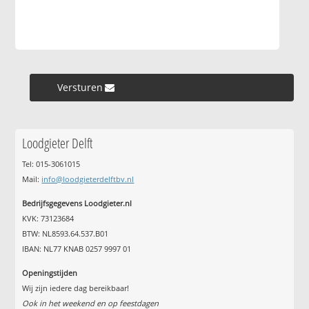
Versturen »
Loodgieter Delft
Tel: 015-3061015
Mail:
info@loodgieterdelftbv.nl
Bedrijfsgegevens Loodgieter.nl
KVK: 73123684
BTW: NL8593.64.537.B01
IBAN: NL77 KNAB 0257 9997 01
Openingstijden
Wij zijn iedere dag bereikbaar!
Ook in het weekend en op feestdagen