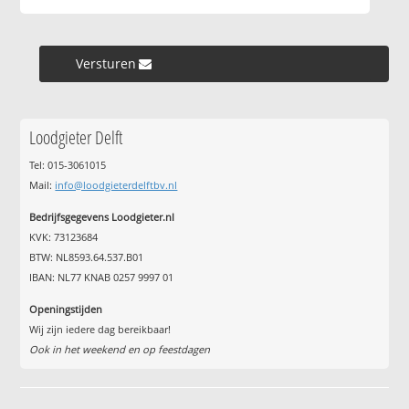
Versturen »
Loodgieter Delft
Tel: 015-3061015
Mail:
info@loodgieterdelftbv.nl
Bedrijfsgegevens Loodgieter.nl
KVK: 73123684
BTW: NL8593.64.537.B01
IBAN: NL77 KNAB 0257 9997 01
Openingstijden
Wij zijn iedere dag bereikbaar!
Ook in het weekend en op feestdagen