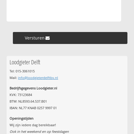
Versturen »
Loodgieter Delft
Tel: 015-3061015
Mail:
info@loodgieterdelftbv.nl
Bedrijfsgegevens Loodgieter.nl
KVK: 73123684
BTW: NL8593.64.537.B01
IBAN: NL77 KNAB 0257 9997 01
Openingstijden
Wij zijn iedere dag bereikbaar!
Ook in het weekend en op feestdagen