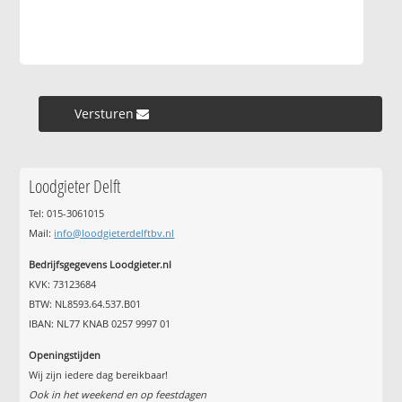
Versturen »
Loodgieter Delft
Tel: 015-3061015
Mail:
info@loodgieterdelftbv.nl
Bedrijfsgegevens Loodgieter.nl
KVK: 73123684
BTW: NL8593.64.537.B01
IBAN: NL77 KNAB 0257 9997 01
Openingstijden
Wij zijn iedere dag bereikbaar!
Ook in het weekend en op feestdagen