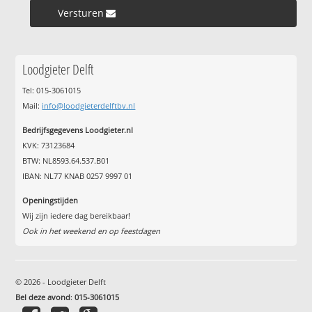
Versturen »
Loodgieter Delft
Tel: 015-3061015
Mail:
info@loodgieterdelftbv.nl
Bedrijfsgegevens Loodgieter.nl
KVK: 73123684
BTW: NL8593.64.537.B01
IBAN: NL77 KNAB 0257 9997 01
Openingstijden
Wij zijn iedere dag bereikbaar!
Ook in het weekend en op feestdagen
© 2026 - Loodgieter Delft
Bel deze avond
:
015-3061015