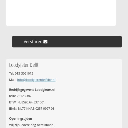
Versturen »
Loodgieter Delft
Tel: 015-3061015
Mail:
info@loodgieterdelftbv.nl
Bedrijfsgegevens Loodgieter.nl
KVK: 73123684
BTW: NL8593.64.537.B01
IBAN: NL77 KNAB 0257 9997 01
Openingstijden
Wij zijn iedere dag bereikbaar!