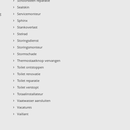
›
Schoorsteen reparatie
›
Sealskin
›
g
Servicemonteur
›
Sphinx
›
Stankoverlast
›
Stelrad
›
Storingsdienst
›
Storingsmonteur
›
Stormschade
›
Thermostaatknop vervangen
›
Toilet ontstoppen
›
Toilet renovatie
›
Toilet reparatie
›
Toilet verstopt
›
Totaalinstallateur
›
Vaatwasser aansluiten
›
Vacatures
›
Vaillant