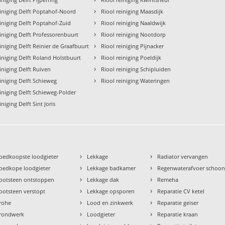
›
einiging Delft Poptahof-Noord
Riool reiniging Maasdijk
›
einiging Delft Poptahof-Zuid
Riool reiniging Naaldwijk
›
einiging Delft Professorenbuurt
Riool reiniging Nootdorp
›
iniging Delft Reinier de Graafbuurt
Riool reiniging Pijnacker
›
einiging Delft Roland Holstbuurt
Riool reiniging Poeldijk
›
iniging Delft Ruiven
Riool reiniging Schipluiden
›
einiging Delft Schieweg
Riool reiniging Wateringen
einiging Delft Schieweg-Polder
iniging Delft Sint Joris
›
›
oedkoopste loodgieter
Lekkage
Radiator vervangen
›
›
oedkope loodgieter
Lekkage badkamer
Regenwaterafvoer schoo
›
›
ootsteen ontstoppen
Lekkage dak
Remeha
›
›
ootsteen verstopt
Lekkage opsporen
Reparatie CV ketel
›
›
rohe
Lood en zinkwerk
Reparatie geiser
›
›
rondwerk
Loodgieter
Reparatie kraan