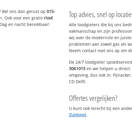
? Bel ons dan gerust op
015-
Top advies, snel op locati
n. Ook voor een gratis
riool
 Dag en nacht bereikbaar!
Alle loodgieters die bij ons be
vakmanschap en zijn profession
wij over de modernste en juist
problemen aan zowel gas als wat
Neem contact met ons op om di
De 24/7 loodgieter spoedservic
3061015
en we helpen u direct. 
omgeving, dus ook in: Pijnacker
CD Delft.
Offertes vergelijken?
U kunt ook terecht bij een and
Zuidoost
.