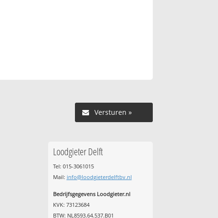
Versturen »
Loodgieter Delft
Tel: 015-3061015
Mail:
info@loodgieterdelftbv.nl
Bedrijfsgegevens Loodgieter.nl
KVK: 73123684
BTW: NL8593.64.537.B01