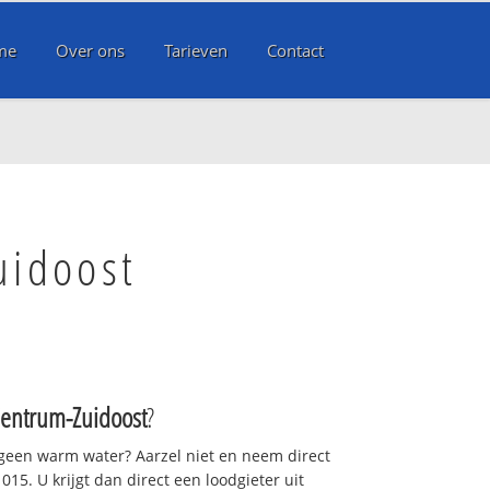
me
Over ons
Tarieven
Contact
uidoost
Centrum-Zuidoost
?
 geen warm water? Aarzel niet en neem direct
15. U krijgt dan direct een loodgieter uit