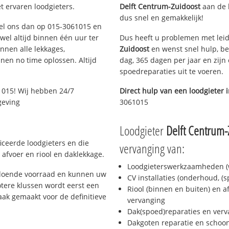
t ervaren loodgieters.
Delft Centrum-Zuidoost
aan de l
dus snel en gemakkelijk!
 Bel ons dan op 015-3061015 en
ijwel altijd binnen één uur ter
Dus heeft u problemen met leid
nen alle lekkages,
Zuidoost
en wenst snel hulp, be
en no time oplossen. Altijd
dag, 365 dagen per jaar en zijn 
spoedreparaties uit te voeren.
1015! Wij hebben 24/7
Direct hulp van een loodgieter 
geving
3061015
Loodgieter
Delft Centrum-
ficeerde loodgieters en die
vervanging van:
afvoer en riool en daklekkage.
Loodgieterswerkzaamheden (w
oldoende voorraad en kunnen uw
CV installaties (onderhoud, (
tere klussen wordt eerst een
Riool (binnen en buiten) en a
aak gemaakt voor de definitieve
vervanging
Dak(spoed)reparaties en verv
Dakgoten reparatie en scho