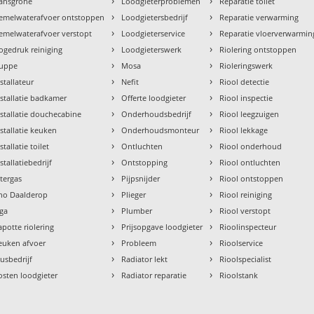
›
›
ansgrohe
Loodgieterproblemen
Reparatie toilet
›
›
emelwaterafvoer ontstoppen
Loodgietersbedrijf
Reparatie verwarming
›
›
emelwaterafvoer verstopt
Loodgieterservice
Reparatie vloerverwarmin
›
›
ogedruk reiniging
Loodgieterswerk
Riolering ontstoppen
›
›
uppe
Mosa
Rioleringswerk
›
›
nstallateur
Nefit
Riool detectie
›
›
nstallatie badkamer
Offerte loodgieter
Riool inspectie
›
›
nstallatie douchecabine
Onderhoudsbedrijf
Riool leegzuigen
›
›
nstallatie keuken
Onderhoudsmonteur
Riool lekkage
›
›
stallatie toilet
Ontluchten
Riool onderhoud
›
›
stallatiebedrijf
Ontstopping
Riool ontluchten
›
›
ntergas
Pijpsnijder
Riool ontstoppen
›
›
tho Daalderop
Plieger
Riool reiniging
›
›
aga
Plumber
Riool verstopt
›
›
apotte riolering
Prijsopgave loodgieter
Rioolinspecteur
›
›
euken afvoer
Probleem
Rioolservice
›
›
lusbedrijf
Radiator lekt
Rioolspecialist
›
›
osten loodgieter
Radiator reparatie
Rioolstank