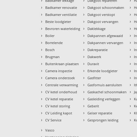
›
›
›
Badkamer lekkage
Dakgoot repareren
H
›
›
›
Badkamer renovatie
Dakgoot schoonmaken
H
›
›
›
Badkamer ventilatie
Dakgoot verstopt
H
›
›
›
Beste loodgieter
Dakgoot vervangen
H
›
›
›
Bevroren waterleiding
Daklekkage
H
›
›
›
Boiler
Dakpannen afgewaaid
I
›
›
›
Borrelende
Dakpannen vervangen
I
›
›
›
Bosch
Dakreparatie
I
›
›
›
Brugman
Dakwerk
I
›
›
›
Buitenkraan plaatsen
Duravit
In
›
›
›
Camera inspectie
Erkende loodgieter
In
›
›
›
Camera onderzoek
Gasfitter
I
›
›
›
Centrale verwarming
Gasfornuis aansluiten
I
›
›
›
CV ketel onderhoud
Gaskachel schoonmaken
J
›
›
›
CV ketel reparatie
Gasleiding verleggen
K
›
›
›
CV ketel storing
Geberit
K
›
›
›
CV Leiding kapot
Geiser reparatie
K
›
›
›
CV Service
Gesprongen leiding
K
›
Vasco
›