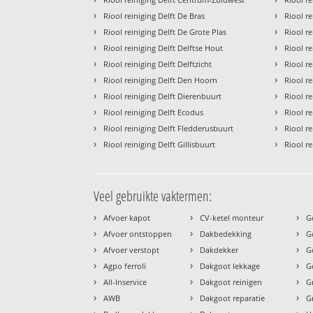
›
›
Riool reiniging Delft De Bras
Riool r
›
›
Riool reiniging Delft De Grote Plas
Riool r
›
›
Riool reiniging Delft Delftse Hout
Riool r
›
›
Riool reiniging Delft Delftzicht
Riool re
›
›
Riool reiniging Delft Den Hoorn
Riool r
›
›
Riool reiniging Delft Dierenbuurt
Riool re
›
›
Riool reiniging Delft Ecodus
Riool r
›
›
Riool reiniging Delft Fledderusbuurt
Riool r
›
›
Riool reiniging Delft Gillisbuurt
Riool re
Veel gebruikte vaktermen:
›
›
›
Afvoer kapot
CV-ketel monteur
G
›
›
›
Afvoer ontstoppen
Dakbedekking
G
›
›
›
Afvoer verstopt
Dakdekker
G
›
›
›
Agpo ferroli
Dakgoot lekkage
G
›
›
›
All-Inservice
Dakgoot reinigen
G
›
›
›
AWB
Dakgoot reparatie
G