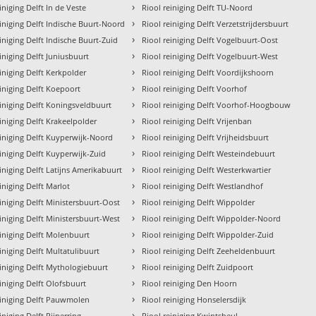
›
iniging Delft In de Veste
Riool reiniging Delft TU-Noord
›
einiging Delft Indische Buurt-Noord
Riool reiniging Delft Verzetstrijdersbuurt
›
iniging Delft Indische Buurt-Zuid
Riool reiniging Delft Vogelbuurt-Oost
›
iniging Delft Juniusbuurt
Riool reiniging Delft Vogelbuurt-West
›
einiging Delft Kerkpolder
Riool reiniging Delft Voordijkshoorn
›
einiging Delft Koepoort
Riool reiniging Delft Voorhof
›
einiging Delft Koningsveldbuurt
Riool reiniging Delft Voorhof-Hoogbouw
›
einiging Delft Krakeelpolder
Riool reiniging Delft Vrijenban
›
einiging Delft Kuyperwijk-Noord
Riool reiniging Delft Vrijheidsbuurt
›
einiging Delft Kuyperwijk-Zuid
Riool reiniging Delft Westeindebuurt
›
einiging Delft Latijns Amerikabuurt
Riool reiniging Delft Westerkwartier
›
iniging Delft Marlot
Riool reiniging Delft Westlandhof
›
einiging Delft Ministersbuurt-Oost
Riool reiniging Delft Wippolder
›
einiging Delft Ministersbuurt-West
Riool reiniging Delft Wippolder-Noord
›
einiging Delft Molenbuurt
Riool reiniging Delft Wippolder-Zuid
›
iniging Delft Multatulibuurt
Riool reiniging Delft Zeeheldenbuurt
›
einiging Delft Mythologiebuurt
Riool reiniging Delft Zuidpoort
›
einiging Delft Olofsbuurt
Riool reiniging Den Hoorn
›
einiging Delft Pauwmolen
Riool reiniging Honselersdijk
›
iniging Delft Pijperring
Riool reiniging Kwintsheul