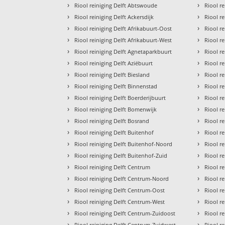
›
›
Riool reiniging Delft Abtswoude
Riool re
›
›
Riool reiniging Delft Ackersdijk
Riool r
›
›
Riool reiniging Delft Afrikabuurt-Oost
Riool re
›
›
Riool reiniging Delft Afrikabuurt-West
Riool re
›
›
Riool reiniging Delft Agnetaparkbuurt
Riool r
›
›
Riool reiniging Delft Aziëbuurt
Riool r
›
›
Riool reiniging Delft Biesland
Riool r
›
›
Riool reiniging Delft Binnenstad
Riool r
›
›
Riool reiniging Delft Boerderijbuurt
Riool r
›
›
Riool reiniging Delft Bomenwijk
Riool r
›
›
Riool reiniging Delft Bosrand
Riool r
›
›
Riool reiniging Delft Buitenhof
Riool re
›
›
Riool reiniging Delft Buitenhof-Noord
Riool r
›
›
Riool reiniging Delft Buitenhof-Zuid
Riool r
›
›
Riool reiniging Delft Centrum
Riool r
›
›
Riool reiniging Delft Centrum-Noord
Riool re
›
›
Riool reiniging Delft Centrum-Oost
Riool r
›
›
Riool reiniging Delft Centrum-West
Riool r
›
›
Riool reiniging Delft Centrum-Zuidoost
Riool r
›
›
Riool reiniging Delft Centrum-Zuidwest
Riool re