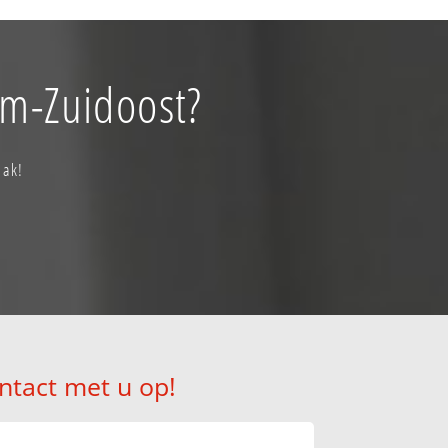
um-Zuidoost?
aak!
ntact met u op!