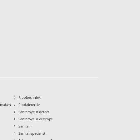
›
Riooltechniek
›
nmaken
Rookdetectie
›
Sanibroyeur defect
›
Sanibroyeur verstopt
›
Sanitair
›
Sanitairspecialist