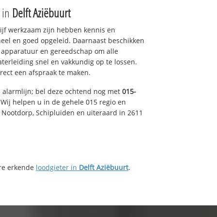
e in
Delft Aziëbuurt
drijf werkzaam zijn hebben kennis en
eel en goed opgeleid. Daarnaast beschikken
e apparatuur en gereedschap om alle
erleiding snel en vakkundig op te lossen.
rect een afspraak te maken.
e alarmlijn; bel deze ochtend nog met
015-
Wij helpen u in de gehele 015 regio en
, Nootdorp, Schipluiden en uiteraard in 2611
ere erkende
loodgieter in
Delft Aziëbuurt
.