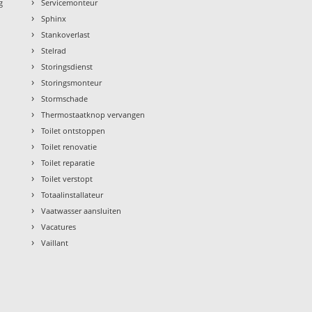
›
g
Servicemonteur
›
Sphinx
›
Stankoverlast
›
Stelrad
›
Storingsdienst
›
Storingsmonteur
›
Stormschade
›
Thermostaatknop vervangen
›
Toilet ontstoppen
›
Toilet renovatie
›
Toilet reparatie
›
Toilet verstopt
›
Totaalinstallateur
›
Vaatwasser aansluiten
›
Vacatures
›
Vaillant