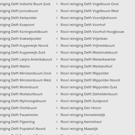
›
iniging Delft Indische Buurt-Zuid
Riool reiniging Delft Vogelbuurt-Oost
›
iniging Delft Juniusbuurt
Riool reiniging Delft Vogelbuurt-West
›
einiging Delft Kerkpolder
Riool reiniging Delft Voordijkshoorn
›
einiging Delft Koepoort
Riool reiniging Delft Voorhof
›
einiging Delft Koningsveldbuurt
Riool reiniging Delft Voorhof-Hoogbouw
›
einiging Delft Krakeelpolder
Riool reiniging Delft Vrijenban
›
einiging Delft Kuyperwijk-Noord
Riool reiniging Delft Vrijheidsbuurt
›
einiging Delft Kuyperwijk-Zuid
Riool reiniging Delft Westeindebuurt
›
einiging Delft Latijns Amerikabuurt
Riool reiniging Delft Westerkwartier
›
iniging Delft Marlot
Riool reiniging Delft Westlandhof
›
einiging Delft Ministersbuurt-Oost
Riool reiniging Delft Wippolder
›
einiging Delft Ministersbuurt-West
Riool reiniging Delft Wippolder-Noord
›
einiging Delft Molenbuurt
Riool reiniging Delft Wippolder-Zuid
›
iniging Delft Multatulibuurt
Riool reiniging Delft Zeeheldenbuurt
›
einiging Delft Mythologiebuurt
Riool reiniging Delft Zuidpoort
›
einiging Delft Olofsbuurt
Riool reiniging Den Hoorn
›
einiging Delft Pauwmolen
Riool reiniging Honselersdijk
›
iniging Delft Pijperring
Riool reiniging Kwintsheul
›
einiging Delft Poptahof-Noord
Riool reiniging Maasdijk