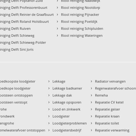
›
einiging Delft Poptahof-Zuid
Riool reiniging Naaldwijk
›
einiging Delft Professorenbuurt
Riool reiniging Nootdorp
›
iniging Delft Reinier de Graafbuurt
Riool reiniging Pijnacker
›
einiging Delft Roland Holstbuurt
Riool reiniging Poeldijk
›
iniging Delft Ruiven
Riool reiniging Schipluiden
›
einiging Delft Schieweg
Riool reiniging Wateringen
einiging Delft Schieweg-Polder
iniging Delft Sint Joris
›
›
oedkoopste loodgieter
Lekkage
Radiator vervangen
›
›
oedkope loodgieter
Lekkage badkamer
Regenwaterafvoer schoo
›
›
ootsteen ontstoppen
Lekkage dak
Remeha
›
›
ootsteen verstopt
Lekkage opsporen
Reparatie CV ketel
›
›
rohe
Lood en zinkwerk
Reparatie geiser
›
›
rondwerk
Loodgieter
Reparatie kraan
›
›
ansgrohe
Loodgieterproblemen
Reparatie toilet
›
›
emelwaterafvoer ontstoppen
Loodgietersbedrijf
Reparatie verwarming