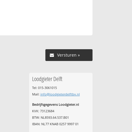
Versturen »
Loodgieter Delft
Tel: 015-3061015
Mail:
info@loodgieterdelftbv.nl
Bedrijfsgegevens Loodgieter.nl
KVK: 73123684
BTW: NL8593.64.537.B01
IBAN: NL77 KNAB 0257 9997 01