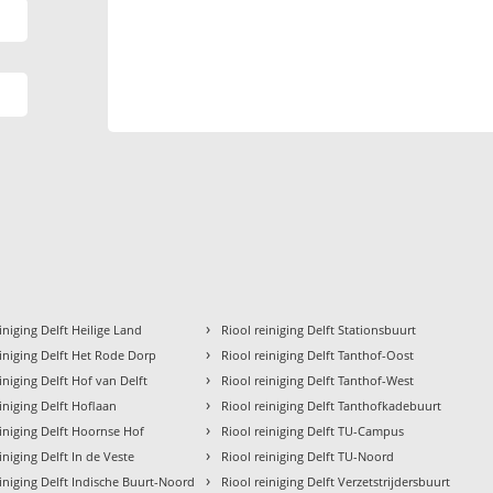
›
iniging Delft Heilige Land
Riool reiniging Delft Stationsbuurt
›
einiging Delft Het Rode Dorp
Riool reiniging Delft Tanthof-Oost
›
iniging Delft Hof van Delft
Riool reiniging Delft Tanthof-West
›
iniging Delft Hoflaan
Riool reiniging Delft Tanthofkadebuurt
›
einiging Delft Hoornse Hof
Riool reiniging Delft TU-Campus
›
iniging Delft In de Veste
Riool reiniging Delft TU-Noord
›
einiging Delft Indische Buurt-Noord
Riool reiniging Delft Verzetstrijdersbuurt