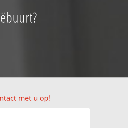
iëbuurt?
ntact met u op!