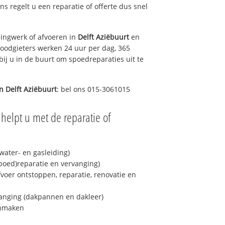
ons regelt u een reparatie of offerte dus snel
ingwerk of afvoeren in
Delft Aziëbuurt
en
loodgieters werken 24 uur per dag, 365
bij u in de buurt om spoedreparaties uit te
in
Delft Aziëbuurt
: bel ons 015-3061015
helpt u met de reparatie of
ater- en gasleiding)
spoed)reparatie en vervanging)
fvoer ontstoppen, reparatie, renovatie en
anging (dakpannen en dakleer)
onmaken