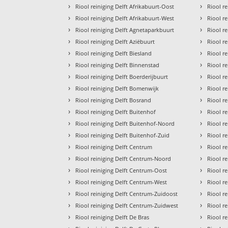
›
›
Riool reiniging Delft Afrikabuurt-Oost
Riool re
›
›
Riool reiniging Delft Afrikabuurt-West
Riool re
›
›
Riool reiniging Delft Agnetaparkbuurt
Riool r
›
›
Riool reiniging Delft Aziëbuurt
Riool r
›
›
Riool reiniging Delft Biesland
Riool r
›
›
Riool reiniging Delft Binnenstad
Riool r
›
›
Riool reiniging Delft Boerderijbuurt
Riool r
›
›
Riool reiniging Delft Bomenwijk
Riool r
›
›
Riool reiniging Delft Bosrand
Riool r
›
›
Riool reiniging Delft Buitenhof
Riool re
›
›
Riool reiniging Delft Buitenhof-Noord
Riool r
›
›
Riool reiniging Delft Buitenhof-Zuid
Riool r
›
›
Riool reiniging Delft Centrum
Riool r
›
›
Riool reiniging Delft Centrum-Noord
Riool re
›
›
Riool reiniging Delft Centrum-Oost
Riool r
›
›
Riool reiniging Delft Centrum-West
Riool r
›
›
Riool reiniging Delft Centrum-Zuidoost
Riool r
›
›
Riool reiniging Delft Centrum-Zuidwest
Riool re
›
›
Riool reiniging Delft De Bras
Riool r