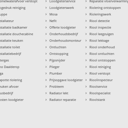
›
›
emelwaterafvoer verstopt
Loodgieterservice
Reparatie vloerverwarmin
›
›
ogedruk reiniging
Loodgieterswerk
Riolering ontstoppen
›
›
uppe
Mosa
Rioleringswerk
›
›
nstallateur
Nefit
Riool detectie
›
›
nstallatie badkamer
Offerte loodgieter
Riool inspectie
›
›
nstallatie douchecabine
Onderhoudsbedrijf
Riool leegzuigen
›
›
nstallatie keuken
Onderhoudsmonteur
Riool lekkage
›
›
stallatie toilet
Ontluchten
Riool onderhoud
›
›
stallatiebedrijf
Ontstopping
Riool ontluchten
›
›
ntergas
Pijpsnijder
Riool ontstoppen
›
›
tho Daalderop
Plieger
Riool reiniging
›
›
aga
Plumber
Riool verstopt
›
›
apotte riolering
Prijsopgave loodgieter
Rioolinspecteur
›
›
euken afvoer
Probleem
Rioolservice
›
›
lusbedrijf
Radiator lekt
Rioolspecialist
›
›
osten loodgieter
Radiator reparatie
Rioolstank