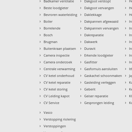
›
›
›
Badkamer ventilatie
Dakgoot verstopt
H
›
›
›
Beste loodgieter
Dakgoot vervangen
H
›
›
›
Bevroren waterleiding
Daklekkage
H
›
›
›
Boiler
Dakpannen afgewaaid
I
›
›
›
Borrelende
Dakpannen vervangen
I
›
›
›
Bosch
Dakreparatie
I
›
›
›
Brugman
Dakwerk
I
›
›
›
Buitenkraan plaatsen
Duravit
In
›
›
›
Camera inspectie
Erkende loodgieter
In
›
›
›
Camera onderzoek
Gasfitter
I
›
›
›
Centrale verwarming
Gasfornuis aansluiten
I
›
›
›
CV ketel onderhoud
Gaskachel schoonmaken
J
›
›
›
CV ketel reparatie
Gasleiding verleggen
K
›
›
›
CV ketel storing
Geberit
K
›
›
›
CV Leiding kapot
Geiser reparatie
K
›
›
›
CV Service
Gesprongen leiding
K
›
Vasco
›
Verstopping riolering
›
Verstoppingen