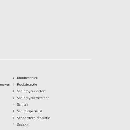
›
Riooltechniek
›
nmaken
Rookdetectie
›
Sanibroyeur defect
›
Sanibroyeur verstopt
›
Sanitair
›
Sanitairspecialist
›
Schoorsteen reparatie
›
Sealskin