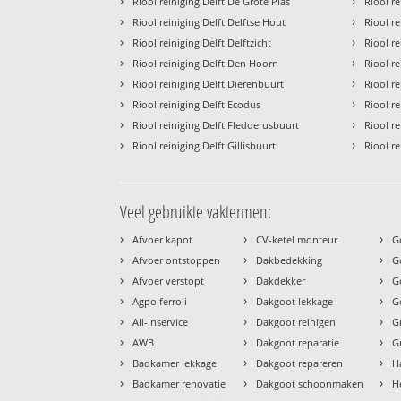
›
›
Riool reiniging Delft De Grote Plas
Riool r
›
›
Riool reiniging Delft Delftse Hout
Riool r
›
›
Riool reiniging Delft Delftzicht
Riool re
›
›
Riool reiniging Delft Den Hoorn
Riool r
›
›
Riool reiniging Delft Dierenbuurt
Riool re
›
›
Riool reiniging Delft Ecodus
Riool r
›
›
Riool reiniging Delft Fledderusbuurt
Riool r
›
›
Riool reiniging Delft Gillisbuurt
Riool re
Veel gebruikte vaktermen:
›
›
›
Afvoer kapot
CV-ketel monteur
G
›
›
›
Afvoer ontstoppen
Dakbedekking
G
›
›
›
Afvoer verstopt
Dakdekker
G
›
›
›
Agpo ferroli
Dakgoot lekkage
G
›
›
›
All-Inservice
Dakgoot reinigen
G
›
›
›
AWB
Dakgoot reparatie
G
›
›
›
Badkamer lekkage
Dakgoot repareren
H
›
›
›
Badkamer renovatie
Dakgoot schoonmaken
H