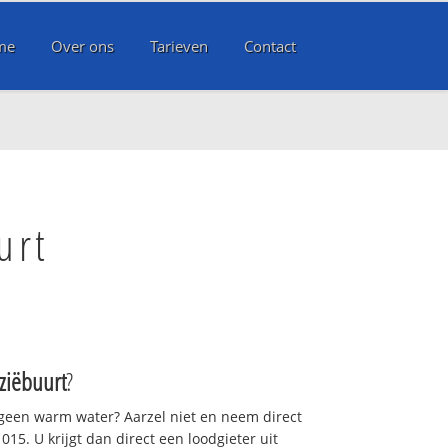
me
Over ons
Tarieven
Contact
urt
Aziëbuurt
?
 geen warm water? Aarzel niet en neem direct
15. U krijgt dan direct een loodgieter uit