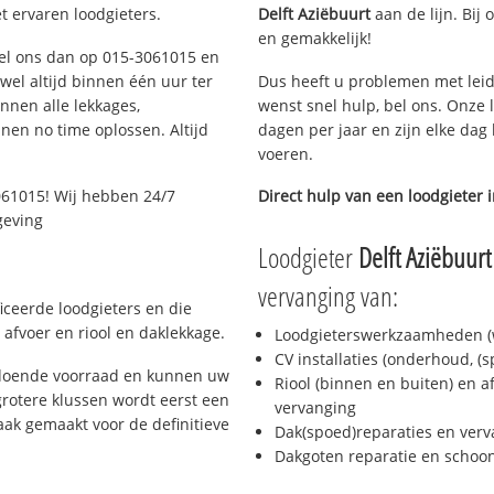
t ervaren loodgieters.
Delft Aziëbuurt
aan de lijn. Bij 
en gemakkelijk!
 Bel ons dan op 015-3061015 en
ijwel altijd binnen één uur ter
Dus heeft u problemen met leid
nen alle lekkages,
wenst snel hulp, bel ons. Onze 
en no time oplossen. Altijd
dagen per jaar en zijn elke dag 
voeren.
061015! Wij hebben 24/7
Direct hulp van een loodgieter 
geving
Loodgieter
Delft Aziëbuurt
vervanging van:
ficeerde loodgieters en die
afvoer en riool en daklekkage.
Loodgieterswerkzaamheden (w
CV installaties (onderhoud, (
oldoende voorraad en kunnen uw
Riool (binnen en buiten) en a
rotere klussen wordt eerst een
vervanging
aak gemaakt voor de definitieve
Dak(spoed)reparaties en verv
Dakgoten reparatie en scho