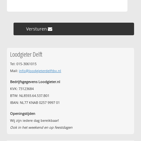
Versturen »
Loodgieter Delft
Tel: 015-3061015
Mail:
info@loodgieterdelftbv.nl
Bedrijfsgegevens Loodgieter.nl
KVK: 73123684
BTW: NL8593.64.537.B01
IBAN: NL77 KNAB 0257 9997 01
Openingstijden
Wij zijn iedere dag bereikbaar!
Ook in het weekend en op feestdagen