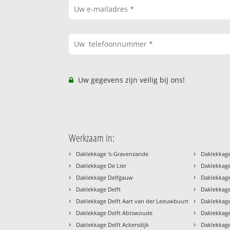
Uw gegevens zijn veilig bij ons!
Werkzaam in:
›
›
Daklekkage 's-Gravenzande
Daklekkage
›
›
Daklekkage De Lier
Daklekkage
›
›
Daklekkage Delfgauw
Daklekkage
›
›
Daklekkage Delft
Daklekkage
›
›
Daklekkage Delft Aart van der Leeuwbuurt
Daklekkage
›
›
Daklekkage Delft Abtswoude
Daklekkage
›
›
Daklekkage Delft Ackersdijk
Daklekkage