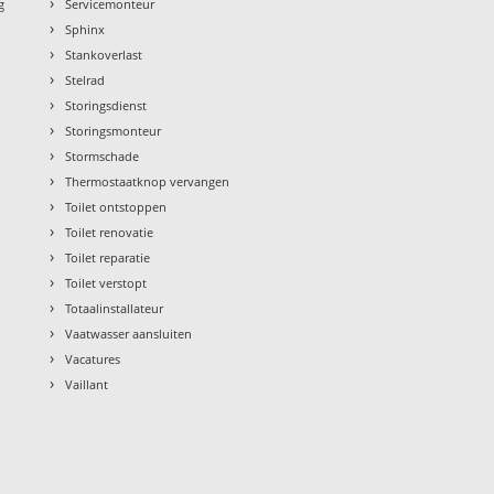
›
g
Servicemonteur
›
Sphinx
›
Stankoverlast
›
Stelrad
›
Storingsdienst
›
Storingsmonteur
›
Stormschade
›
Thermostaatknop vervangen
›
Toilet ontstoppen
›
Toilet renovatie
›
Toilet reparatie
›
Toilet verstopt
›
Totaalinstallateur
›
Vaatwasser aansluiten
›
Vacatures
›
Vaillant