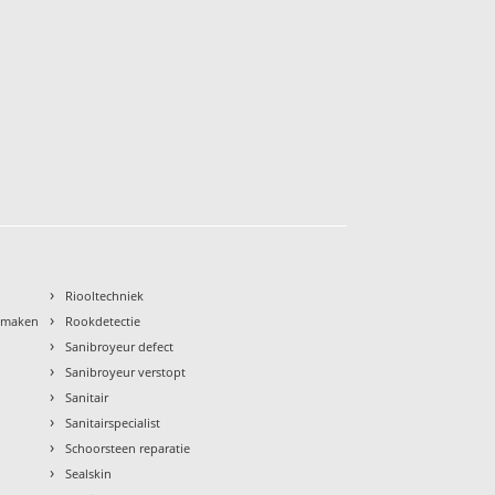
›
Riooltechniek
›
nmaken
Rookdetectie
›
Sanibroyeur defect
›
Sanibroyeur verstopt
›
Sanitair
›
Sanitairspecialist
›
Schoorsteen reparatie
›
Sealskin