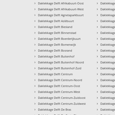
›
›
Daklekkage Delft Afrikabuurt-Oost
Daklekkage
›
›
Daklekkage Delft Afrikabuurt-West
Daklekkage
›
›
Daklekkage Delft Agnetaparkbuurt
Daklekkage
›
›
Daklekkage Delft Aziëbuurt
Daklekkage
›
›
Daklekkage Delft Biesland
Daklekkage
›
›
Daklekkage Delft Binnenstad
Daklekkage
›
›
Daklekkage Delft Boerderijbuurt
Daklekkage
›
›
Daklekkage Delft Bomenwijk
Daklekkage
›
›
Daklekkage Delft Bosrand
Daklekkage
›
›
Daklekkage Delft Buitenhof
Daklekkage
›
›
Daklekkage Delft Buitenhof-Noord
Daklekkage
›
›
Daklekkage Delft Buitenhof-Zuid
Daklekkage
›
›
Daklekkage Delft Centrum
Daklekkage
›
›
Daklekkage Delft Centrum-Noord
Daklekkage
›
›
Daklekkage Delft Centrum-Oost
Daklekkage
›
›
Daklekkage Delft Centrum-West
Daklekkage
›
›
Daklekkage Delft Centrum-Zuidoost
Daklekkag
›
›
Daklekkage Delft Centrum-Zuidwest
Daklekkage
›
›
Daklekkage Delft De Bras
Daklekkag