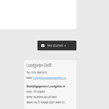
Versturen »
Loodgieter Delft
Tel: 015-3061015
Mail:
info@loodgieterdelftbv.nl
Bedrijfsgegevens Loodgieter.nl
KVK: 73123684
BTW: NL8593.64.537.B01
IBAN: NL77 KNAB 0257 9997 01