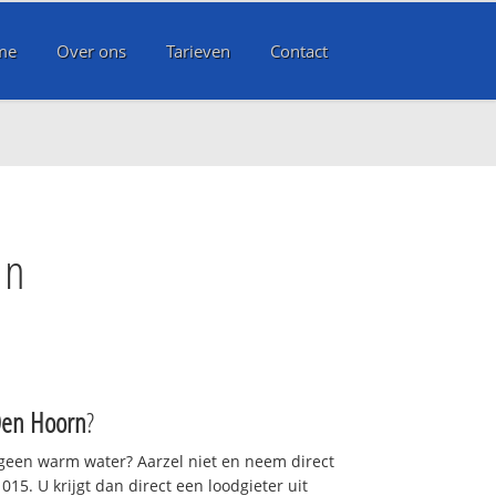
me
Over ons
Tarieven
Contact
rn
Den Hoorn
?
 geen warm water? Aarzel niet en neem direct
15. U krijgt dan direct een loodgieter uit