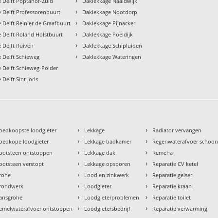
›
 Delft Poptahof-Zuid
Daklekkage Naaldwijk
›
 Delft Professorenbuurt
Daklekkage Nootdorp
›
 Delft Reinier de Graafbuurt
Daklekkage Pijnacker
›
 Delft Roland Holstbuurt
Daklekkage Poeldijk
›
 Delft Ruiven
Daklekkage Schipluiden
›
 Delft Schieweg
Daklekkage Wateringen
 Delft Schieweg-Polder
Delft Sint Joris
›
›
oedkoopste loodgieter
Lekkage
Radiator vervangen
›
›
oedkope loodgieter
Lekkage badkamer
Regenwaterafvoer schoo
›
›
ootsteen ontstoppen
Lekkage dak
Remeha
›
›
ootsteen verstopt
Lekkage opsporen
Reparatie CV ketel
›
›
rohe
Lood en zinkwerk
Reparatie geiser
›
›
rondwerk
Loodgieter
Reparatie kraan
›
›
ansgrohe
Loodgieterproblemen
Reparatie toilet
›
›
emelwaterafvoer ontstoppen
Loodgietersbedrijf
Reparatie verwarming