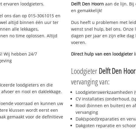
t ervaren loodgieters.
Delft Den Hoorn
aan de lijn. Bij
en gemakkelijk!
 Bel ons dan op 015-3061015 en
ijwel altijd binnen één uur ter
Dus heeft u problemen met leid
nen alle lekkages,
wenst snel hulp, bel ons. Onze 
en no time oplossen. Altijd
dagen per jaar en zijn elke dag 
voeren.
5! Wij hebben 24/7
Direct hulp van een loodgieter 
geving
Loodgieter
Delft Den Hoo
vervanging van:
ficeerde loodgieters en die
afvoer en riool en daklekkage.
Loodgieterswerkzaamheden (w
CV installaties (onderhoud, (
oldoende voorraad en kunnen uw
Riool (binnen en buiten) en a
tere klussen wordt eerst een
vervanging
aak gemaakt voor de definitieve
Dak(spoed)reparaties en verv
Dakgoten reparatie en scho