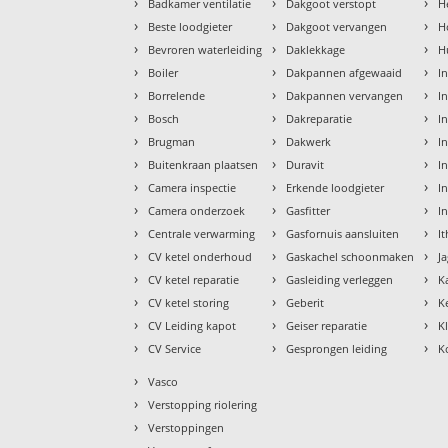
›
›
›
Badkamer ventilatie
Dakgoot verstopt
H
›
›
›
Beste loodgieter
Dakgoot vervangen
H
›
›
›
Bevroren waterleiding
Daklekkage
H
›
›
›
Boiler
Dakpannen afgewaaid
I
›
›
›
Borrelende
Dakpannen vervangen
I
›
›
›
Bosch
Dakreparatie
I
›
›
›
Brugman
Dakwerk
I
›
›
›
Buitenkraan plaatsen
Duravit
In
›
›
›
Camera inspectie
Erkende loodgieter
In
›
›
›
Camera onderzoek
Gasfitter
I
›
›
›
Centrale verwarming
Gasfornuis aansluiten
I
›
›
›
CV ketel onderhoud
Gaskachel schoonmaken
J
›
›
›
CV ketel reparatie
Gasleiding verleggen
K
›
›
›
CV ketel storing
Geberit
K
›
›
›
CV Leiding kapot
Geiser reparatie
K
›
›
›
CV Service
Gesprongen leiding
K
›
Vasco
›
Verstopping riolering
›
Verstoppingen