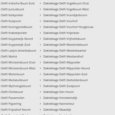
›
 Delft Indische Buurt-Zuid
Daklekkage Delft Vogelbuurt-Oost
›
 Delft Juniusbuurt
Daklekkage Delft Vogelbuurt-West
›
 Delft Kerkpolder
Daklekkage Delft Voordijkshoorn
›
 Delft Koepoort
Daklekkage Delft Voorhof
›
 Delft Koningsveldbuurt
Daklekkage Delft Voorhof-Hoogbouw
›
 Delft Krakeelpolder
Daklekkage Delft Vrijenban
›
 Delft Kuyperwijk-Noord
Daklekkage Delft Vrijheidsbuurt
›
 Delft Kuyperwijk-Zuid
Daklekkage Delft Westeindebuurt
›
 Delft Latijns Amerikabuurt
Daklekkage Delft Westerkwartier
›
 Delft Marlot
Daklekkage Delft Westlandhof
›
 Delft Ministersbuurt-Oost
Daklekkage Delft Wippolder
›
 Delft Ministersbuurt-West
Daklekkage Delft Wippolder-Noord
›
 Delft Molenbuurt
Daklekkage Delft Wippolder-Zuid
›
 Delft Multatulibuurt
Daklekkage Delft Zeeheldenbuurt
›
 Delft Mythologiebuurt
Daklekkage Delft Zuidpoort
›
 Delft Olofsbuurt
Daklekkage Den Hoorn
›
e Delft Pauwmolen
Daklekkage Honselersdijk
›
 Delft Pijperring
Daklekkage Kwintsheul
›
e Delft Poptahof-Noord
Daklekkage Maasdijk