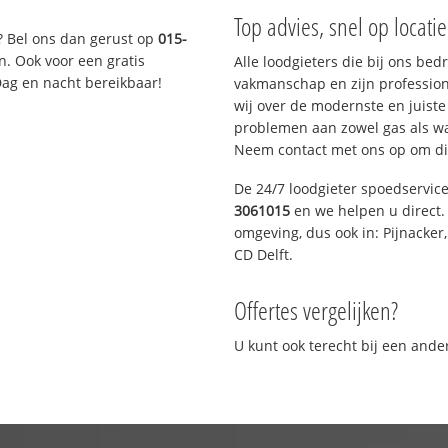
Top advies, snel op locati
? Bel ons dan gerust op
015-
n. Ook voor een gratis
Alle loodgieters die bij ons be
Dag en nacht bereikbaar!
vakmanschap en zijn profession
wij over de modernste en juist
problemen aan zowel gas als wat
Neem contact met ons op om di
De 24/7 loodgieter spoedservic
3061015
en we helpen u direct. 
omgeving, dus ook in: Pijnacker
CD Delft.
Offertes vergelijken?
U kunt ook terecht bij een and