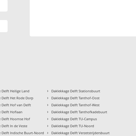
›
 Delft Heilige Land
Daklekkage Delft Stationsbuurt
›
 Delft Het Rode Dorp
Daklekkage Delft Tanthof-Oost
›
 Delft Hof van Delft
Daklekkage Delft Tanthof-West
›
 Delft Hoflaan
Daklekkage Delft Tanthofkadebuurt
›
 Delft Hoornse Hof
Daklekkage Delft TU-Campus
›
 Delft In de Veste
Daklekkage Delft TU-Noord
›
 Delft Indische Buurt-Noord
Daklekkage Delft Verzetstrijdersbuurt