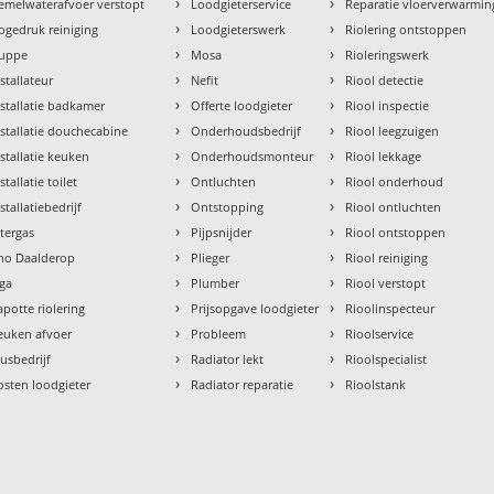
›
›
emelwaterafvoer verstopt
Loodgieterservice
Reparatie vloerverwarmin
›
›
ogedruk reiniging
Loodgieterswerk
Riolering ontstoppen
›
›
uppe
Mosa
Rioleringswerk
›
›
nstallateur
Nefit
Riool detectie
›
›
nstallatie badkamer
Offerte loodgieter
Riool inspectie
›
›
nstallatie douchecabine
Onderhoudsbedrijf
Riool leegzuigen
›
›
nstallatie keuken
Onderhoudsmonteur
Riool lekkage
›
›
stallatie toilet
Ontluchten
Riool onderhoud
›
›
stallatiebedrijf
Ontstopping
Riool ontluchten
›
›
ntergas
Pijpsnijder
Riool ontstoppen
›
›
tho Daalderop
Plieger
Riool reiniging
›
›
aga
Plumber
Riool verstopt
›
›
apotte riolering
Prijsopgave loodgieter
Rioolinspecteur
›
›
euken afvoer
Probleem
Rioolservice
›
›
lusbedrijf
Radiator lekt
Rioolspecialist
›
›
osten loodgieter
Radiator reparatie
Rioolstank