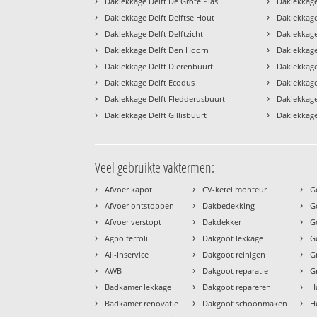
›
›
Daklekkage Delft De Grote Plas
Daklekkage
›
›
Daklekkage Delft Delftse Hout
Daklekkage
›
›
Daklekkage Delft Delftzicht
Daklekkage
›
›
Daklekkage Delft Den Hoorn
Daklekkage
›
›
Daklekkage Delft Dierenbuurt
Daklekkage
›
›
Daklekkage Delft Ecodus
Daklekkage
›
›
Daklekkage Delft Fledderusbuurt
Daklekkage
›
›
Daklekkage Delft Gillisbuurt
Daklekkage 
Veel gebruikte vaktermen:
›
›
›
Afvoer kapot
CV-ketel monteur
G
›
›
›
Afvoer ontstoppen
Dakbedekking
G
›
›
›
Afvoer verstopt
Dakdekker
G
›
›
›
Agpo ferroli
Dakgoot lekkage
G
›
›
›
All-Inservice
Dakgoot reinigen
G
›
›
›
AWB
Dakgoot reparatie
G
›
›
›
Badkamer lekkage
Dakgoot repareren
H
›
›
›
Badkamer renovatie
Dakgoot schoonmaken
H