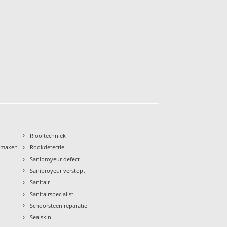
›
Riooltechniek
›
nmaken
Rookdetectie
›
Sanibroyeur defect
›
Sanibroyeur verstopt
›
Sanitair
›
Sanitairspecialist
›
Schoorsteen reparatie
›
Sealskin