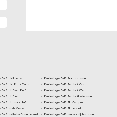
›
 Delft Heilige Land
Daklekkage Delft Stationsbuurt
›
 Delft Het Rode Dorp
Daklekkage Delft Tanthof-Oost
›
 Delft Hof van Delft
Daklekkage Delft Tanthof-West
›
 Delft Hoflaan
Daklekkage Delft Tanthofkadebuurt
›
 Delft Hoornse Hof
Daklekkage Delft TU-Campus
›
 Delft In de Veste
Daklekkage Delft TU-Noord
›
 Delft Indische Buurt-Noord
Daklekkage Delft Verzetstrijdersbuurt