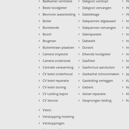
›
›
›
Badkamer ventilatie
Dakgoot verstopt
H
›
›
›
Beste loodgieter
Dakgoot vervangen
H
›
›
›
Bevroren waterleiding
Daklekkage
H
›
›
›
Boiler
Dakpannen afgewaaid
I
›
›
›
Borrelende
Dakpannen vervangen
I
›
›
›
Bosch
Dakreparatie
I
›
›
›
Brugman
Dakwerk
I
›
›
›
Buitenkraan plaatsen
Duravit
In
›
›
›
Camera inspectie
Erkende loodgieter
In
›
›
›
Camera onderzoek
Gasfitter
I
›
›
›
Centrale verwarming
Gasfornuis aansluiten
I
›
›
›
CV ketel onderhoud
Gaskachel schoonmaken
J
›
›
›
CV ketel reparatie
Gasleiding verleggen
K
›
›
›
CV ketel storing
Geberit
K
›
›
›
CV Leiding kapot
Geiser reparatie
K
›
›
›
CV Service
Gesprongen leiding
K
›
Vasco
›
Verstopping riolering
›
Verstoppingen