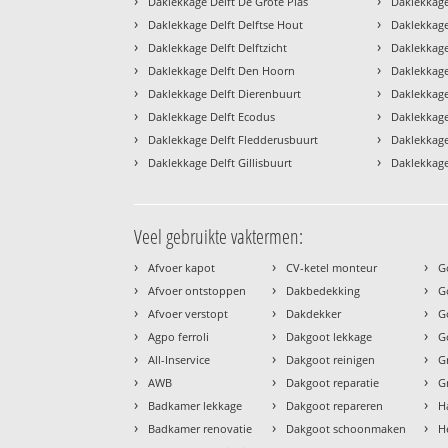
›
›
Daklekkage Delft De Grote Plas
Daklekkage
›
›
Daklekkage Delft Delftse Hout
Daklekkage
›
›
Daklekkage Delft Delftzicht
Daklekkage
›
›
Daklekkage Delft Den Hoorn
Daklekkage
›
›
Daklekkage Delft Dierenbuurt
Daklekkage
›
›
Daklekkage Delft Ecodus
Daklekkage
›
›
Daklekkage Delft Fledderusbuurt
Daklekkage
›
›
Daklekkage Delft Gillisbuurt
Daklekkage 
Veel gebruikte vaktermen:
›
›
›
Afvoer kapot
CV-ketel monteur
G
›
›
›
Afvoer ontstoppen
Dakbedekking
G
›
›
›
Afvoer verstopt
Dakdekker
G
›
›
›
Agpo ferroli
Dakgoot lekkage
G
›
›
›
All-Inservice
Dakgoot reinigen
G
›
›
›
AWB
Dakgoot reparatie
G
›
›
›
Badkamer lekkage
Dakgoot repareren
H
›
›
›
Badkamer renovatie
Dakgoot schoonmaken
H