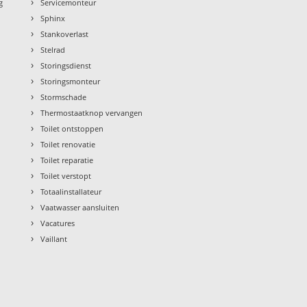
›
g
Servicemonteur
›
Sphinx
›
Stankoverlast
›
Stelrad
›
Storingsdienst
›
Storingsmonteur
›
Stormschade
›
Thermostaatknop vervangen
›
Toilet ontstoppen
›
Toilet renovatie
›
Toilet reparatie
›
Toilet verstopt
›
Totaalinstallateur
›
Vaatwasser aansluiten
›
Vacatures
›
Vaillant