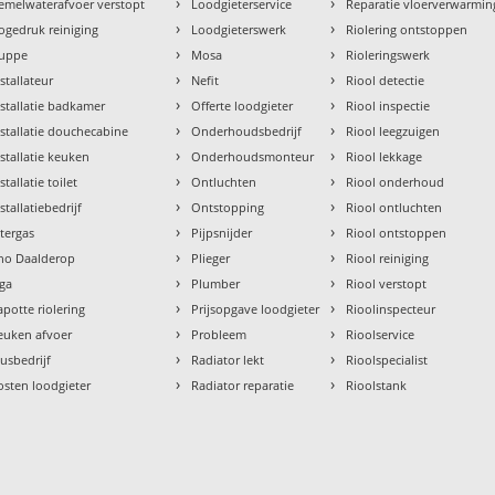
›
›
emelwaterafvoer verstopt
Loodgieterservice
Reparatie vloerverwarmin
›
›
ogedruk reiniging
Loodgieterswerk
Riolering ontstoppen
›
›
uppe
Mosa
Rioleringswerk
›
›
nstallateur
Nefit
Riool detectie
›
›
nstallatie badkamer
Offerte loodgieter
Riool inspectie
›
›
nstallatie douchecabine
Onderhoudsbedrijf
Riool leegzuigen
›
›
nstallatie keuken
Onderhoudsmonteur
Riool lekkage
›
›
stallatie toilet
Ontluchten
Riool onderhoud
›
›
stallatiebedrijf
Ontstopping
Riool ontluchten
›
›
ntergas
Pijpsnijder
Riool ontstoppen
›
›
tho Daalderop
Plieger
Riool reiniging
›
›
aga
Plumber
Riool verstopt
›
›
apotte riolering
Prijsopgave loodgieter
Rioolinspecteur
›
›
euken afvoer
Probleem
Rioolservice
›
›
lusbedrijf
Radiator lekt
Rioolspecialist
›
›
osten loodgieter
Radiator reparatie
Rioolstank