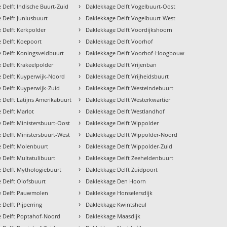
›
 Delft Indische Buurt-Zuid
Daklekkage Delft Vogelbuurt-Oost
›
 Delft Juniusbuurt
Daklekkage Delft Vogelbuurt-West
›
 Delft Kerkpolder
Daklekkage Delft Voordijkshoorn
›
 Delft Koepoort
Daklekkage Delft Voorhof
›
 Delft Koningsveldbuurt
Daklekkage Delft Voorhof-Hoogbouw
›
 Delft Krakeelpolder
Daklekkage Delft Vrijenban
›
 Delft Kuyperwijk-Noord
Daklekkage Delft Vrijheidsbuurt
›
 Delft Kuyperwijk-Zuid
Daklekkage Delft Westeindebuurt
›
 Delft Latijns Amerikabuurt
Daklekkage Delft Westerkwartier
›
 Delft Marlot
Daklekkage Delft Westlandhof
›
 Delft Ministersbuurt-Oost
Daklekkage Delft Wippolder
›
 Delft Ministersbuurt-West
Daklekkage Delft Wippolder-Noord
›
 Delft Molenbuurt
Daklekkage Delft Wippolder-Zuid
›
 Delft Multatulibuurt
Daklekkage Delft Zeeheldenbuurt
›
 Delft Mythologiebuurt
Daklekkage Delft Zuidpoort
›
 Delft Olofsbuurt
Daklekkage Den Hoorn
›
e Delft Pauwmolen
Daklekkage Honselersdijk
›
 Delft Pijperring
Daklekkage Kwintsheul
›
e Delft Poptahof-Noord
Daklekkage Maasdijk