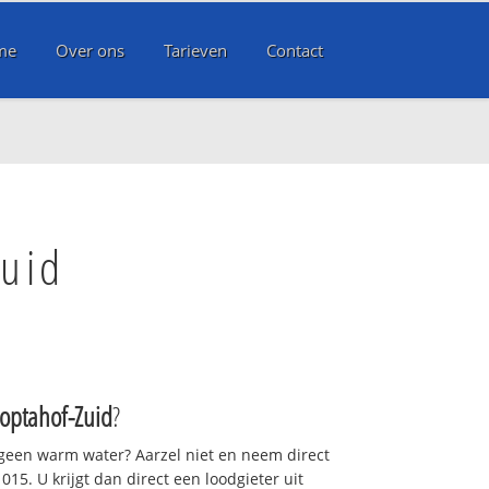
me
Over ons
Tarieven
Contact
Zuid
Poptahof-Zuid
?
 geen warm water? Aarzel niet en neem direct
15. U krijgt dan direct een loodgieter uit