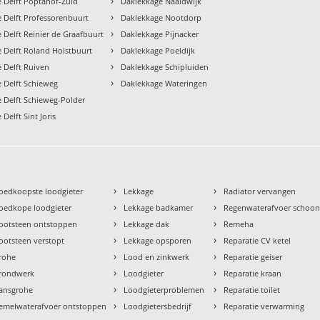
›
 Delft Poptahof-Zuid
Daklekkage Naaldwijk
›
 Delft Professorenbuurt
Daklekkage Nootdorp
›
 Delft Reinier de Graafbuurt
Daklekkage Pijnacker
›
 Delft Roland Holstbuurt
Daklekkage Poeldijk
›
 Delft Ruiven
Daklekkage Schipluiden
›
 Delft Schieweg
Daklekkage Wateringen
 Delft Schieweg-Polder
Delft Sint Joris
›
›
oedkoopste loodgieter
Lekkage
Radiator vervangen
›
›
oedkope loodgieter
Lekkage badkamer
Regenwaterafvoer schoo
›
›
ootsteen ontstoppen
Lekkage dak
Remeha
›
›
ootsteen verstopt
Lekkage opsporen
Reparatie CV ketel
›
›
rohe
Lood en zinkwerk
Reparatie geiser
›
›
rondwerk
Loodgieter
Reparatie kraan
›
›
ansgrohe
Loodgieterproblemen
Reparatie toilet
›
›
emelwaterafvoer ontstoppen
Loodgietersbedrijf
Reparatie verwarming