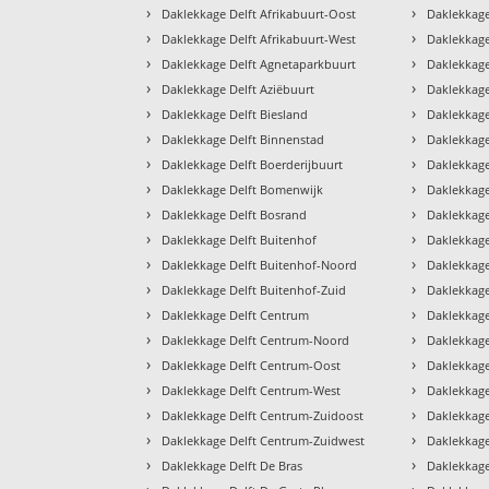
›
›
Daklekkage Delft Afrikabuurt-Oost
Daklekkage
›
›
Daklekkage Delft Afrikabuurt-West
Daklekkage
›
›
Daklekkage Delft Agnetaparkbuurt
Daklekkage
›
›
Daklekkage Delft Aziëbuurt
Daklekkage
›
›
Daklekkage Delft Biesland
Daklekkage
›
›
Daklekkage Delft Binnenstad
Daklekkage
›
›
Daklekkage Delft Boerderijbuurt
Daklekkage
›
›
Daklekkage Delft Bomenwijk
Daklekkage
›
›
Daklekkage Delft Bosrand
Daklekkage
›
›
Daklekkage Delft Buitenhof
Daklekkage
›
›
Daklekkage Delft Buitenhof-Noord
Daklekkage
›
›
Daklekkage Delft Buitenhof-Zuid
Daklekkage
›
›
Daklekkage Delft Centrum
Daklekkage
›
›
Daklekkage Delft Centrum-Noord
Daklekkage
›
›
Daklekkage Delft Centrum-Oost
Daklekkage
›
›
Daklekkage Delft Centrum-West
Daklekkage
›
›
Daklekkage Delft Centrum-Zuidoost
Daklekkag
›
›
Daklekkage Delft Centrum-Zuidwest
Daklekkage
›
›
Daklekkage Delft De Bras
Daklekkag