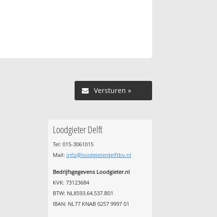
Versturen »
Loodgieter Delft
Tel: 015-3061015
Mail:
info@loodgieterdelftbv.nl
Bedrijfsgegevens Loodgieter.nl
KVK: 73123684
BTW: NL8593.64.537.B01
IBAN: NL77 KNAB 0257 9997 01