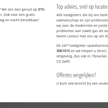
Top advies, snel op locati
? Bel ons dan gerust op
015-
n. Ook voor een gratis
Alle loodgieters die bij ons be
Dag en nacht bereikbaar!
vakmanschap en zijn profession
wij over de modernste en juist
problemen aan zowel gas als wat
Neem contact met ons op om di
De 24/7 loodgieter spoedservic
3061015
en we helpen u direct. 
omgeving, dus ook in: Pijnacker
CD Delft.
Offertes vergelijken?
U kunt ook terecht bij een and