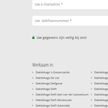
Uw gegevens zijn veilig bij ons!
Werkzaam in:
›
›
Daklekkage 's-Gravenzande
Daklekkage
›
›
Daklekkage De Lier
Daklekkage
›
›
Daklekkage Delfgauw
Daklekkage
›
›
Daklekkage Delft
Daklekkage
›
›
Daklekkage Delft Aart van der Leeuwbuurt
Daklekkage
›
›
Daklekkage Delft Abtswoude
Daklekkage
›
›
Daklekkage Delft Ackersdijk
Daklekkage