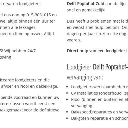
t ervaren loodgieters.
Delft Poptahof-Zuid
aan de lijn.
snel en gemakkelijk!
 Bel ons dan op 015-3061015 en
ijwel altijd binnen één uur ter
Dus heeft u problemen met leid
nen alle lekkages,
en wenst snel hulp, bel ons. On
en no time oplossen. Altijd
dagen per jaar en zijn elke dag 
voeren.
5! Wij hebben 24/7
Direct hulp van een loodgieter 
geving
Loodgieter
Delft Poptahof
vervanging van:
ficeerde loodgieters en die
afvoer en riool en daklekkage.
Loodgieterswerkzaamheden (w
CV installaties (onderhoud, (
oldoende voorraad en kunnen uw
Riool (binnen en buiten) en a
tere klussen wordt eerst een
vervanging
aak gemaakt voor de definitieve
Dak(spoed)reparaties en verv
Dakgoten reparatie en scho