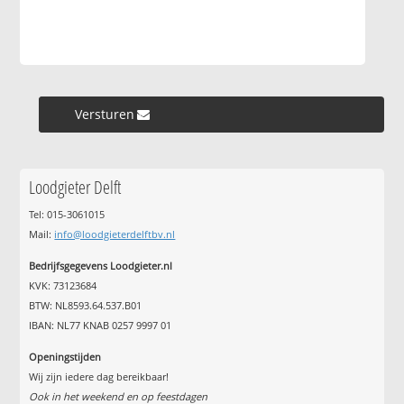
Versturen »
Loodgieter Delft
Tel: 015-3061015
Mail:
info@loodgieterdelftbv.nl
Bedrijfsgegevens Loodgieter.nl
KVK: 73123684
BTW: NL8593.64.537.B01
IBAN: NL77 KNAB 0257 9997 01
Openingstijden
Wij zijn iedere dag bereikbaar!
Ook in het weekend en op feestdagen