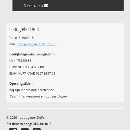
Versturen »
Loodgieter Delft
Tel: 015-3061015
Mail:
info@loodgieterdelftbv.nl
Bedrijfsgegevens Loodgieter.nl
KVK: 73123684
BTW: NL8593.64.537.B01
IBAN: NL77 KNAB 0257 9997 01
Openingstijden
Wij zijn iedere dag bereikbaar!
Ook in het weekend en op feestdagen
© 2026 - Loodgieter Delft
Bel deze middag
:
015-3061015