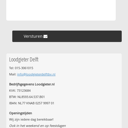
Versturen »
Loodgieter Delft
Tel: 015-3061015
Mail:
info@loodgieterdelftbv.nl
Bedrijfsgegevens Loodgieter.nl
KVK: 73123684
BTW: NL8593.64.537.B01
IBAN: NL77 KNAB 0257 9997 01
Openingstijden
Wij zijn iedere dag bereikbaar!
Ook in het weekend en op feestdagen