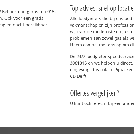
Top advies, snel op locati
? Bel ons dan gerust op
015-
n. Ook voor een gratis
Alle loodgieters die bij ons be
Dag en nacht bereikbaar!
vakmanschap en zijn profession
wij over de modernste en juist
problemen aan zowel gas als wat
Neem contact met ons op om di
De 24/7 loodgieter spoedservic
3061015
en we helpen u direct. 
omgeving, dus ook in: Pijnacker
CD Delft.
Offertes vergelijken?
U kunt ook terecht bij een and