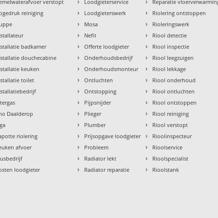
›
›
emelwaterafvoer verstopt
Loodgieterservice
Reparatie vloerverwarmin
›
›
ogedruk reiniging
Loodgieterswerk
Riolering ontstoppen
›
›
uppe
Mosa
Rioleringswerk
›
›
nstallateur
Nefit
Riool detectie
›
›
nstallatie badkamer
Offerte loodgieter
Riool inspectie
›
›
nstallatie douchecabine
Onderhoudsbedrijf
Riool leegzuigen
›
›
nstallatie keuken
Onderhoudsmonteur
Riool lekkage
›
›
stallatie toilet
Ontluchten
Riool onderhoud
›
›
stallatiebedrijf
Ontstopping
Riool ontluchten
›
›
ntergas
Pijpsnijder
Riool ontstoppen
›
›
tho Daalderop
Plieger
Riool reiniging
›
›
aga
Plumber
Riool verstopt
›
›
apotte riolering
Prijsopgave loodgieter
Rioolinspecteur
›
›
euken afvoer
Probleem
Rioolservice
›
›
lusbedrijf
Radiator lekt
Rioolspecialist
›
›
osten loodgieter
Radiator reparatie
Rioolstank