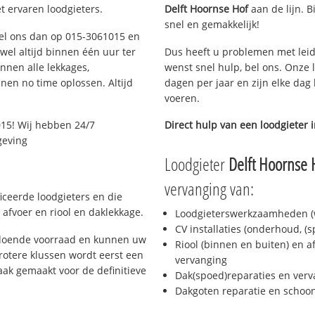
t ervaren loodgieters.
Delft Hoornse Hof
aan de lijn. B
snel en gemakkelijk!
 Bel ons dan op 015-3061015 en
ijwel altijd binnen één uur ter
Dus heeft u problemen met leid
nen alle lekkages,
wenst snel hulp, bel ons. Onze 
en no time oplossen. Altijd
dagen per jaar en zijn elke dag 
voeren.
15! Wij hebben 24/7
Direct hulp van een loodgieter 
geving
Loodgieter
Delft Hoornse 
vervanging van:
ficeerde loodgieters en die
afvoer en riool en daklekkage.
Loodgieterswerkzaamheden (w
CV installaties (onderhoud, (
oldoende voorraad en kunnen uw
Riool (binnen en buiten) en a
rotere klussen wordt eerst een
vervanging
aak gemaakt voor de definitieve
Dak(spoed)reparaties en verv
Dakgoten reparatie en scho