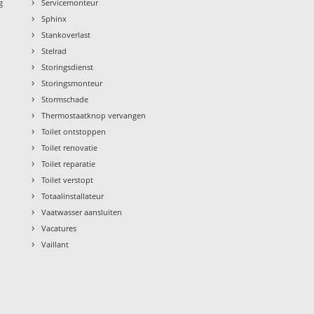
›
g
Servicemonteur
›
Sphinx
›
Stankoverlast
›
Stelrad
›
Storingsdienst
›
Storingsmonteur
›
Stormschade
›
Thermostaatknop vervangen
›
Toilet ontstoppen
›
Toilet renovatie
›
Toilet reparatie
›
Toilet verstopt
›
Totaalinstallateur
›
Vaatwasser aansluiten
›
Vacatures
›
Vaillant