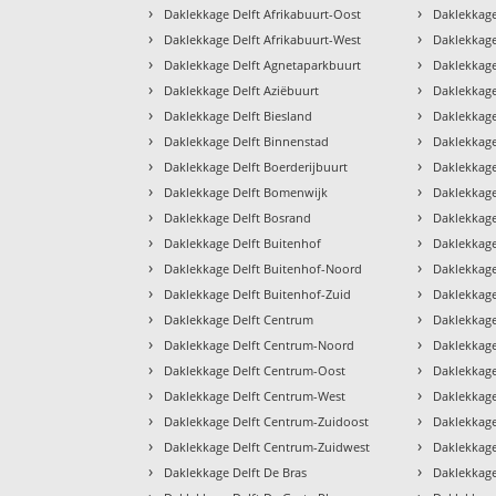
›
›
Daklekkage Delft Afrikabuurt-Oost
Daklekkage
›
›
Daklekkage Delft Afrikabuurt-West
Daklekkage
›
›
Daklekkage Delft Agnetaparkbuurt
Daklekkage
›
›
Daklekkage Delft Aziëbuurt
Daklekkage
›
›
Daklekkage Delft Biesland
Daklekkage
›
›
Daklekkage Delft Binnenstad
Daklekkage
›
›
Daklekkage Delft Boerderijbuurt
Daklekkage
›
›
Daklekkage Delft Bomenwijk
Daklekkage
›
›
Daklekkage Delft Bosrand
Daklekkage
›
›
Daklekkage Delft Buitenhof
Daklekkage
›
›
Daklekkage Delft Buitenhof-Noord
Daklekkage
›
›
Daklekkage Delft Buitenhof-Zuid
Daklekkage
›
›
Daklekkage Delft Centrum
Daklekkage
›
›
Daklekkage Delft Centrum-Noord
Daklekkage
›
›
Daklekkage Delft Centrum-Oost
Daklekkage
›
›
Daklekkage Delft Centrum-West
Daklekkage
›
›
Daklekkage Delft Centrum-Zuidoost
Daklekkag
›
›
Daklekkage Delft Centrum-Zuidwest
Daklekkage
›
›
Daklekkage Delft De Bras
Daklekkag