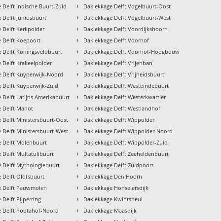
›
 Delft Indische Buurt-Zuid
Daklekkage Delft Vogelbuurt-Oost
›
 Delft Juniusbuurt
Daklekkage Delft Vogelbuurt-West
›
 Delft Kerkpolder
Daklekkage Delft Voordijkshoorn
›
 Delft Koepoort
Daklekkage Delft Voorhof
›
 Delft Koningsveldbuurt
Daklekkage Delft Voorhof-Hoogbouw
›
 Delft Krakeelpolder
Daklekkage Delft Vrijenban
›
 Delft Kuyperwijk-Noord
Daklekkage Delft Vrijheidsbuurt
›
 Delft Kuyperwijk-Zuid
Daklekkage Delft Westeindebuurt
›
 Delft Latijns Amerikabuurt
Daklekkage Delft Westerkwartier
›
 Delft Marlot
Daklekkage Delft Westlandhof
›
 Delft Ministersbuurt-Oost
Daklekkage Delft Wippolder
›
 Delft Ministersbuurt-West
Daklekkage Delft Wippolder-Noord
›
 Delft Molenbuurt
Daklekkage Delft Wippolder-Zuid
›
 Delft Multatulibuurt
Daklekkage Delft Zeeheldenbuurt
›
 Delft Mythologiebuurt
Daklekkage Delft Zuidpoort
›
 Delft Olofsbuurt
Daklekkage Den Hoorn
›
e Delft Pauwmolen
Daklekkage Honselersdijk
›
 Delft Pijperring
Daklekkage Kwintsheul
›
e Delft Poptahof-Noord
Daklekkage Maasdijk