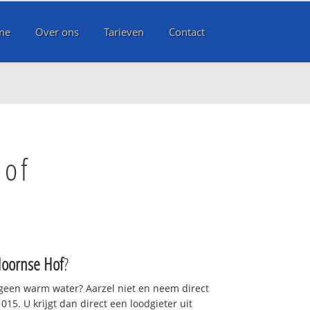
me
Over ons
Tarieven
Contact
Hof
Hoornse Hof
?
 geen warm water? Aarzel niet en neem direct
15. U krijgt dan direct een loodgieter uit