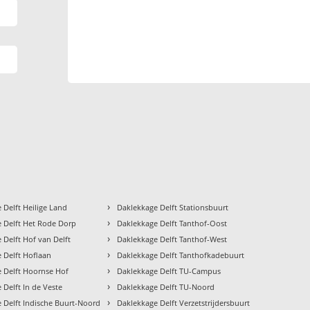
›
 Delft Heilige Land
Daklekkage Delft Stationsbuurt
›
 Delft Het Rode Dorp
Daklekkage Delft Tanthof-Oost
›
 Delft Hof van Delft
Daklekkage Delft Tanthof-West
›
 Delft Hoflaan
Daklekkage Delft Tanthofkadebuurt
›
 Delft Hoornse Hof
Daklekkage Delft TU-Campus
›
 Delft In de Veste
Daklekkage Delft TU-Noord
›
 Delft Indische Buurt-Noord
Daklekkage Delft Verzetstrijdersbuurt