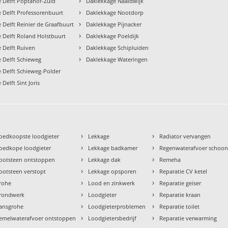
›
 Delft Poptahof-Zuid
Daklekkage Naaldwijk
›
 Delft Professorenbuurt
Daklekkage Nootdorp
›
 Delft Reinier de Graafbuurt
Daklekkage Pijnacker
›
 Delft Roland Holstbuurt
Daklekkage Poeldijk
›
 Delft Ruiven
Daklekkage Schipluiden
›
 Delft Schieweg
Daklekkage Wateringen
 Delft Schieweg-Polder
Delft Sint Joris
›
›
oedkoopste loodgieter
Lekkage
Radiator vervangen
›
›
oedkope loodgieter
Lekkage badkamer
Regenwaterafvoer schoo
›
›
ootsteen ontstoppen
Lekkage dak
Remeha
›
›
ootsteen verstopt
Lekkage opsporen
Reparatie CV ketel
›
›
rohe
Lood en zinkwerk
Reparatie geiser
›
›
rondwerk
Loodgieter
Reparatie kraan
›
›
ansgrohe
Loodgieterproblemen
Reparatie toilet
›
›
emelwaterafvoer ontstoppen
Loodgietersbedrijf
Reparatie verwarming