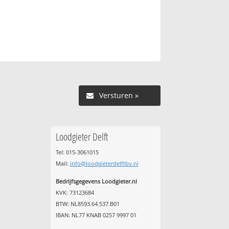
Versturen »
Loodgieter Delft
Tel: 015-3061015
Mail:
info@loodgieterdelftbv.nl
Bedrijfsgegevens Loodgieter.nl
KVK: 73123684
BTW: NL8593.64.537.B01
IBAN: NL77 KNAB 0257 9997 01