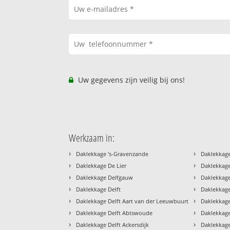
Uw gegevens zijn veilig bij ons!
Werkzaam in:
›
›
Daklekkage 's-Gravenzande
Daklekkage
›
›
Daklekkage De Lier
Daklekkage
›
›
Daklekkage Delfgauw
Daklekkage
›
›
Daklekkage Delft
Daklekkage
›
›
Daklekkage Delft Aart van der Leeuwbuurt
Daklekkage
›
›
Daklekkage Delft Abtswoude
Daklekkage
›
›
Daklekkage Delft Ackersdijk
Daklekkage