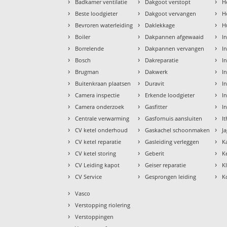
›
›
›
Badkamer ventilatie
Dakgoot verstopt
H
›
›
›
Beste loodgieter
Dakgoot vervangen
H
›
›
›
Bevroren waterleiding
Daklekkage
H
›
›
›
Boiler
Dakpannen afgewaaid
I
›
›
›
Borrelende
Dakpannen vervangen
I
›
›
›
Bosch
Dakreparatie
I
›
›
›
Brugman
Dakwerk
I
›
›
›
Buitenkraan plaatsen
Duravit
In
›
›
›
Camera inspectie
Erkende loodgieter
In
›
›
›
Camera onderzoek
Gasfitter
I
›
›
›
Centrale verwarming
Gasfornuis aansluiten
I
›
›
›
CV ketel onderhoud
Gaskachel schoonmaken
J
›
›
›
CV ketel reparatie
Gasleiding verleggen
K
›
›
›
CV ketel storing
Geberit
K
›
›
›
CV Leiding kapot
Geiser reparatie
K
›
›
›
CV Service
Gesprongen leiding
K
›
Vasco
›
Verstopping riolering
›
Verstoppingen