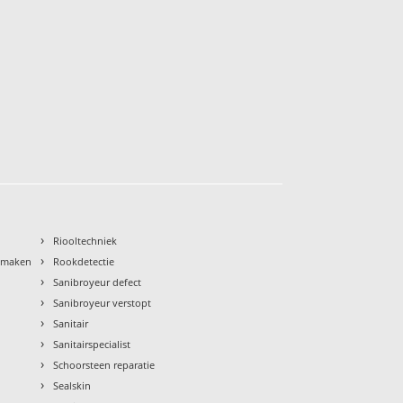
›
Riooltechniek
›
nmaken
Rookdetectie
›
Sanibroyeur defect
›
Sanibroyeur verstopt
›
Sanitair
›
Sanitairspecialist
›
Schoorsteen reparatie
›
Sealskin