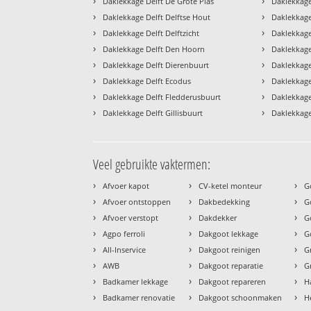
›
›
Daklekkage Delft De Grote Plas
Daklekkage
›
›
Daklekkage Delft Delftse Hout
Daklekkage
›
›
Daklekkage Delft Delftzicht
Daklekkage
›
›
Daklekkage Delft Den Hoorn
Daklekkage
›
›
Daklekkage Delft Dierenbuurt
Daklekkage
›
›
Daklekkage Delft Ecodus
Daklekkage
›
›
Daklekkage Delft Fledderusbuurt
Daklekkage
›
›
Daklekkage Delft Gillisbuurt
Daklekkage 
Veel gebruikte vaktermen:
›
›
›
Afvoer kapot
CV-ketel monteur
G
›
›
›
Afvoer ontstoppen
Dakbedekking
G
›
›
›
Afvoer verstopt
Dakdekker
G
›
›
›
Agpo ferroli
Dakgoot lekkage
G
›
›
›
All-Inservice
Dakgoot reinigen
G
›
›
›
AWB
Dakgoot reparatie
G
›
›
›
Badkamer lekkage
Dakgoot repareren
H
›
›
›
Badkamer renovatie
Dakgoot schoonmaken
H