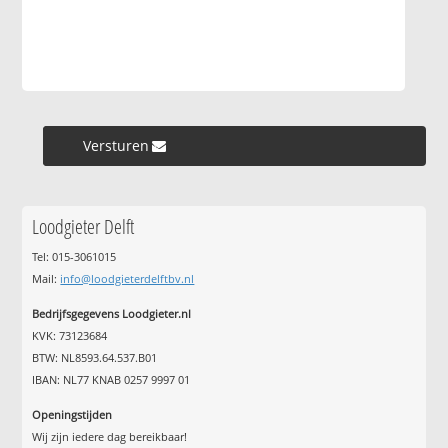
Versturen »
Loodgieter Delft
Tel: 015-3061015
Mail:
info@loodgieterdelftbv.nl
Bedrijfsgegevens Loodgieter.nl
KVK: 73123684
BTW: NL8593.64.537.B01
IBAN: NL77 KNAB 0257 9997 01
Openingstijden
Wij zijn iedere dag bereikbaar!