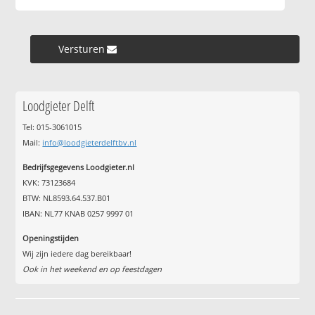
Versturen »
Loodgieter Delft
Tel: 015-3061015
Mail:
info@loodgieterdelftbv.nl
Bedrijfsgegevens Loodgieter.nl
KVK: 73123684
BTW: NL8593.64.537.B01
IBAN: NL77 KNAB 0257 9997 01
Openingstijden
Wij zijn iedere dag bereikbaar!
Ook in het weekend en op feestdagen