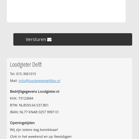
Versturen »
Loodgieter Delft
Tel: 015-3061015
Mail:
info@loodgieterdelftbv.nl
Bedrijfsgegevens Loodgieter.nl
KVK: 73123684
BTW: NL8593.64.537.B01
IBAN: NL77 KNAB 0257 9997 01
Openingstijden
Wij zijn iedere dag bereikbaar!
Ook in het weekend en op feestdagen