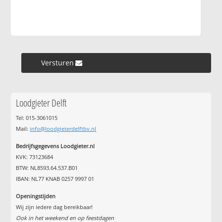
Versturen »
Loodgieter Delft
Tel: 015-3061015
Mail:
info@loodgieterdelftbv.nl
Bedrijfsgegevens Loodgieter.nl
KVK: 73123684
BTW: NL8593.64.537.B01
IBAN: NL77 KNAB 0257 9997 01
Openingstijden
Wij zijn iedere dag bereikbaar!
Ook in het weekend en op feestdagen