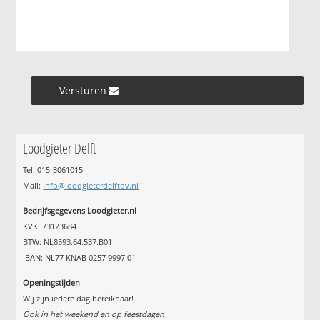
Versturen »
Loodgieter Delft
Tel: 015-3061015
Mail:
info@loodgieterdelftbv.nl
Bedrijfsgegevens Loodgieter.nl
KVK: 73123684
BTW: NL8593.64.537.B01
IBAN: NL77 KNAB 0257 9997 01
Openingstijden
Wij zijn iedere dag bereikbaar!
Ook in het weekend en op feestdagen