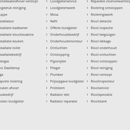
›
›
emelwaterafvoer verstopt
Loodgieterservice
Reparatie vloerverwarmin
›
›
ogedruk reiniging
Loodgieterswerk
Riolering ontstoppen
›
›
uppe
Mosa
Rioleringswerk
›
›
nstallateur
Nefit
Riool detectie
›
›
nstallatie badkamer
Offerte loodgieter
Riool inspectie
›
›
nstallatie douchecabine
Onderhoudsbedrijf
Riool leegzuigen
›
›
nstallatie keuken
Onderhoudsmonteur
Riool lekkage
›
›
stallatie toilet
Ontluchten
Riool onderhoud
›
›
stallatiebedrijf
Ontstopping
Riool ontluchten
›
›
ntergas
Pijpsnijder
Riool ontstoppen
›
›
tho Daalderop
Plieger
Riool reiniging
›
›
aga
Plumber
Riool verstopt
›
›
apotte riolering
Prijsopgave loodgieter
Rioolinspecteur
›
›
euken afvoer
Probleem
Rioolservice
›
›
lusbedrijf
Radiator lekt
Rioolspecialist
›
›
osten loodgieter
Radiator reparatie
Rioolstank