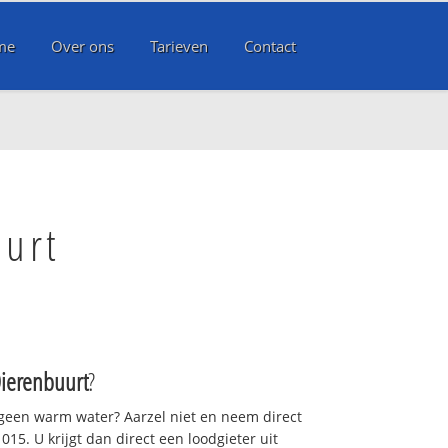
me
Over ons
Tarieven
Contact
uurt
Dierenbuurt
?
 geen warm water? Aarzel niet en neem direct
15. U krijgt dan direct een loodgieter uit