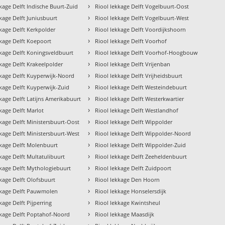
›
kkage Delft Indische Buurt-Zuid
Riool lekkage Delft Vogelbuurt-Oost
›
kkage Delft Juniusbuurt
Riool lekkage Delft Vogelbuurt-West
›
kkage Delft Kerkpolder
Riool lekkage Delft Voordijkshoorn
›
kkage Delft Koepoort
Riool lekkage Delft Voorhof
›
kkage Delft Koningsveldbuurt
Riool lekkage Delft Voorhof-Hoogbouw
›
kkage Delft Krakeelpolder
Riool lekkage Delft Vrijenban
›
kkage Delft Kuyperwijk-Noord
Riool lekkage Delft Vrijheidsbuurt
›
kkage Delft Kuyperwijk-Zuid
Riool lekkage Delft Westeindebuurt
›
kkage Delft Latijns Amerikabuurt
Riool lekkage Delft Westerkwartier
›
kage Delft Marlot
Riool lekkage Delft Westlandhof
›
kkage Delft Ministersbuurt-Oost
Riool lekkage Delft Wippolder
›
kkage Delft Ministersbuurt-West
Riool lekkage Delft Wippolder-Noord
›
kkage Delft Molenbuurt
Riool lekkage Delft Wippolder-Zuid
›
kage Delft Multatulibuurt
Riool lekkage Delft Zeeheldenbuurt
›
kkage Delft Mythologiebuurt
Riool lekkage Delft Zuidpoort
›
kkage Delft Olofsbuurt
Riool lekkage Den Hoorn
›
kkage Delft Pauwmolen
Riool lekkage Honselersdijk
›
kage Delft Pijperring
Riool lekkage Kwintsheul
›
kkage Delft Poptahof-Noord
Riool lekkage Maasdijk