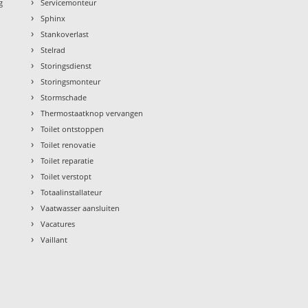
›
g
Servicemonteur
›
Sphinx
›
Stankoverlast
›
Stelrad
›
Storingsdienst
›
Storingsmonteur
›
Stormschade
›
Thermostaatknop vervangen
›
Toilet ontstoppen
›
Toilet renovatie
›
Toilet reparatie
›
Toilet verstopt
›
Totaalinstallateur
›
Vaatwasser aansluiten
›
Vacatures
›
Vaillant