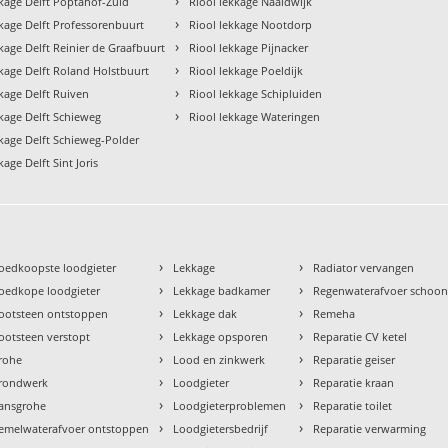
›
kkage Delft Poptahof-Zuid
Riool lekkage Naaldwijk
›
kkage Delft Professorenbuurt
Riool lekkage Nootdorp
›
kage Delft Reinier de Graafbuurt
Riool lekkage Pijnacker
›
kkage Delft Roland Holstbuurt
Riool lekkage Poeldijk
›
kkage Delft Ruiven
Riool lekkage Schipluiden
›
kkage Delft Schieweg
Riool lekkage Wateringen
kkage Delft Schieweg-Polder
kage Delft Sint Joris
›
›
oedkoopste loodgieter
Lekkage
Radiator vervangen
›
›
oedkope loodgieter
Lekkage badkamer
Regenwaterafvoer schoo
›
›
ootsteen ontstoppen
Lekkage dak
Remeha
›
›
ootsteen verstopt
Lekkage opsporen
Reparatie CV ketel
›
›
rohe
Lood en zinkwerk
Reparatie geiser
›
›
rondwerk
Loodgieter
Reparatie kraan
›
›
ansgrohe
Loodgieterproblemen
Reparatie toilet
›
›
emelwaterafvoer ontstoppen
Loodgietersbedrijf
Reparatie verwarming