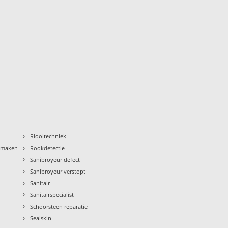
›
Riooltechniek
›
nmaken
Rookdetectie
›
Sanibroyeur defect
›
Sanibroyeur verstopt
›
Sanitair
›
Sanitairspecialist
›
Schoorsteen reparatie
›
Sealskin