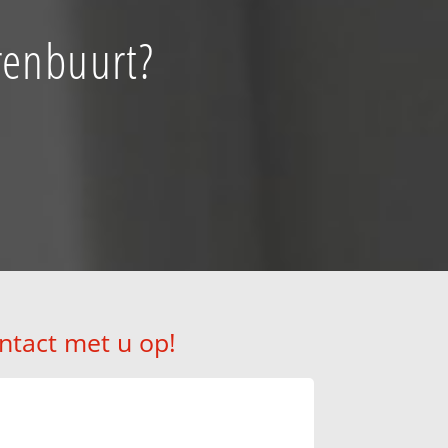
renbuurt?
!
ntact met u op!