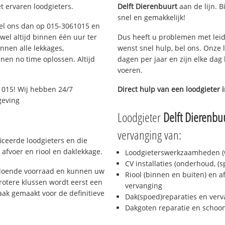
t ervaren loodgieters.
Delft Dierenbuurt
aan de lijn. B
snel en gemakkelijk!
 Bel ons dan op 015-3061015 en
ijwel altijd binnen één uur ter
Dus heeft u problemen met leid
nen alle lekkages,
wenst snel hulp, bel ons. Onze 
en no time oplossen. Altijd
dagen per jaar en zijn elke dag 
voeren.
1015! Wij hebben 24/7
Direct hulp van een loodgieter 
geving
Loodgieter
Delft Dierenbu
vervanging van:
ficeerde loodgieters en die
afvoer en riool en daklekkage.
Loodgieterswerkzaamheden (w
CV installaties (onderhoud, (
oldoende voorraad en kunnen uw
Riool (binnen en buiten) en a
rotere klussen wordt eerst een
vervanging
aak gemaakt voor de definitieve
Dak(spoed)reparaties en verv
Dakgoten reparatie en scho