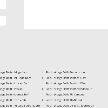
›
kage Delft Heilige Land
Riool lekkage Delft Stationsbuurt
›
kkage Delft Het Rode Dorp
Riool lekkage Delft Tanthof-Oost
›
kage Delft Hof van Delft
Riool lekkage Delft Tanthof-West
›
kkage Delft Hoflaan
Riool lekkage Delft Tanthofkadebuurt
›
kkage Delft Hoornse Hof
Riool lekkage Delft TU-Campus
›
kage Delft In de Veste
Riool lekkage Delft TU-Noord
›
kkage Delft Indische Buurt-Noord
Riool lekkage Delft Verzetstrijdersbuurt