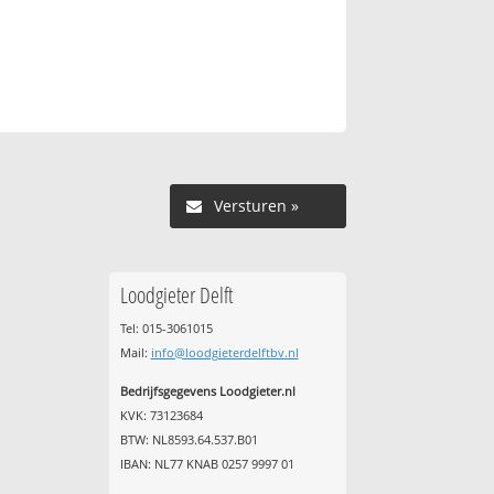
Versturen »
Loodgieter Delft
Tel: 015-3061015
Mail:
info@loodgieterdelftbv.nl
Bedrijfsgegevens Loodgieter.nl
KVK: 73123684
BTW: NL8593.64.537.B01
IBAN: NL77 KNAB 0257 9997 01