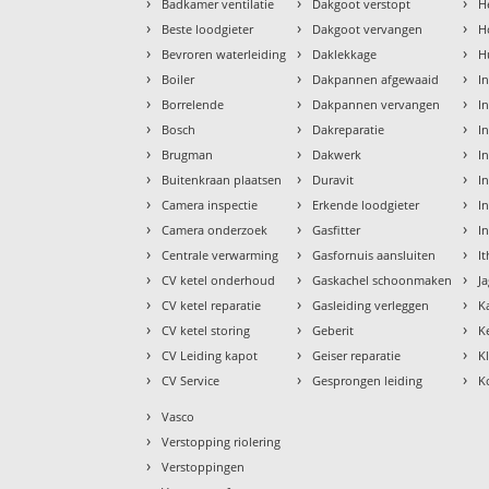
›
›
›
Badkamer ventilatie
Dakgoot verstopt
H
›
›
›
Beste loodgieter
Dakgoot vervangen
H
›
›
›
Bevroren waterleiding
Daklekkage
H
›
›
›
Boiler
Dakpannen afgewaaid
I
›
›
›
Borrelende
Dakpannen vervangen
I
›
›
›
Bosch
Dakreparatie
I
›
›
›
Brugman
Dakwerk
I
›
›
›
Buitenkraan plaatsen
Duravit
In
›
›
›
Camera inspectie
Erkende loodgieter
In
›
›
›
Camera onderzoek
Gasfitter
I
›
›
›
Centrale verwarming
Gasfornuis aansluiten
I
›
›
›
CV ketel onderhoud
Gaskachel schoonmaken
J
›
›
›
CV ketel reparatie
Gasleiding verleggen
K
›
›
›
CV ketel storing
Geberit
K
›
›
›
CV Leiding kapot
Geiser reparatie
K
›
›
›
CV Service
Gesprongen leiding
K
›
Vasco
›
Verstopping riolering
›
Verstoppingen