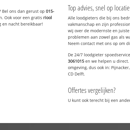
Top advies, snel op locati
? Bel ons dan gerust op
015-
n. Ook voor een gratis
riool
Alle loodgieters die bij ons be
g en nacht bereikbaar!
vakmanschap en zijn profession
wij over de modernste en juist
problemen aan zowel gas als wat
Neem contact met ons op om di
De 24/7 loodgieter spoedservic
3061015
en we helpen u direct. 
omgeving, dus ook in: Pijnacker
CD Delft.
Offertes vergelijken?
U kunt ook terecht bij een and