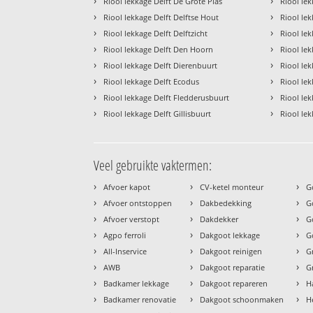
›
›
Riool lekkage Delft De Grote Plas
Riool le
›
›
Riool lekkage Delft Delftse Hout
Riool le
›
›
Riool lekkage Delft Delftzicht
Riool lek
›
›
Riool lekkage Delft Den Hoorn
Riool le
›
›
Riool lekkage Delft Dierenbuurt
Riool le
›
›
Riool lekkage Delft Ecodus
Riool le
›
›
Riool lekkage Delft Fledderusbuurt
Riool le
›
›
Riool lekkage Delft Gillisbuurt
Riool lek
Veel gebruikte vaktermen:
›
›
›
Afvoer kapot
CV-ketel monteur
G
›
›
›
Afvoer ontstoppen
Dakbedekking
G
›
›
›
Afvoer verstopt
Dakdekker
G
›
›
›
Agpo ferroli
Dakgoot lekkage
G
›
›
›
All-Inservice
Dakgoot reinigen
G
›
›
›
AWB
Dakgoot reparatie
G
›
›
›
Badkamer lekkage
Dakgoot repareren
H
›
›
›
Badkamer renovatie
Dakgoot schoonmaken
H