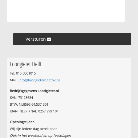
Versturen »
Loodgieter Delft
Tel: 015-3061015
Mail:
info@loodgieterdelftbv.nl
Bedrijfsgegevens Loodgieter.nl
KVK: 73123684
BTW: NL8593.64.537.B01
IBAN: NL77 KNAB 0257 9997 01
Openingstijden
Wij zijn iedere dag bereikbaar!
Ook in het weekend en op feestdagen