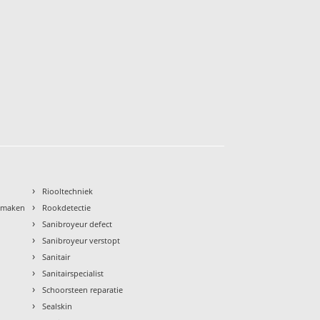
›
Riooltechniek
›
nmaken
Rookdetectie
›
Sanibroyeur defect
›
Sanibroyeur verstopt
›
Sanitair
›
Sanitairspecialist
›
Schoorsteen reparatie
›
Sealskin