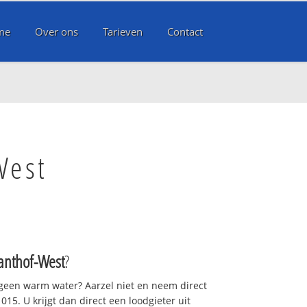
me
Over ons
Tarieven
Contact
West
Tanthof-West
?
 geen warm water? Aarzel niet en neem direct
15. U krijgt dan direct een loodgieter uit