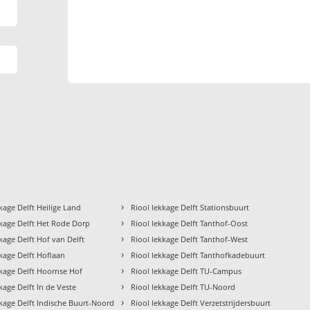
›
kage Delft Heilige Land
Riool lekkage Delft Stationsbuurt
›
kkage Delft Het Rode Dorp
Riool lekkage Delft Tanthof-Oost
›
kage Delft Hof van Delft
Riool lekkage Delft Tanthof-West
›
kkage Delft Hoflaan
Riool lekkage Delft Tanthofkadebuurt
›
kkage Delft Hoornse Hof
Riool lekkage Delft TU-Campus
›
kage Delft In de Veste
Riool lekkage Delft TU-Noord
›
kkage Delft Indische Buurt-Noord
Riool lekkage Delft Verzetstrijdersbuurt