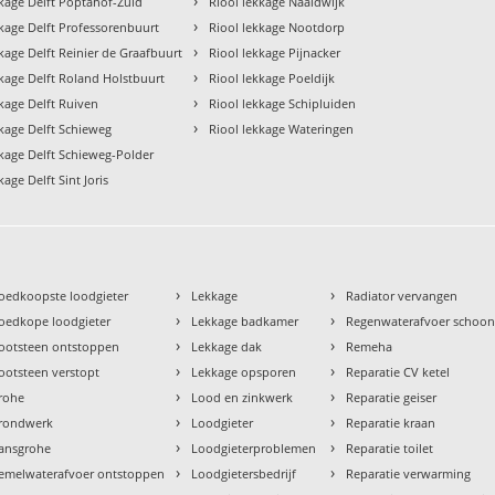
›
kkage Delft Poptahof-Zuid
Riool lekkage Naaldwijk
›
kkage Delft Professorenbuurt
Riool lekkage Nootdorp
›
kage Delft Reinier de Graafbuurt
Riool lekkage Pijnacker
›
kkage Delft Roland Holstbuurt
Riool lekkage Poeldijk
›
kkage Delft Ruiven
Riool lekkage Schipluiden
›
kkage Delft Schieweg
Riool lekkage Wateringen
kkage Delft Schieweg-Polder
kage Delft Sint Joris
›
›
oedkoopste loodgieter
Lekkage
Radiator vervangen
›
›
oedkope loodgieter
Lekkage badkamer
Regenwaterafvoer schoo
›
›
ootsteen ontstoppen
Lekkage dak
Remeha
›
›
ootsteen verstopt
Lekkage opsporen
Reparatie CV ketel
›
›
rohe
Lood en zinkwerk
Reparatie geiser
›
›
rondwerk
Loodgieter
Reparatie kraan
›
›
ansgrohe
Loodgieterproblemen
Reparatie toilet
›
›
emelwaterafvoer ontstoppen
Loodgietersbedrijf
Reparatie verwarming