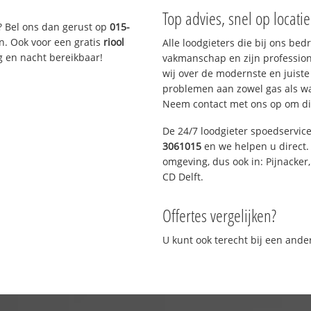
Top advies, snel op locati
? Bel ons dan gerust op
015-
n. Ook voor een gratis
riool
Alle loodgieters die bij ons be
g en nacht bereikbaar!
vakmanschap en zijn profession
wij over de modernste en juist
problemen aan zowel gas als wat
Neem contact met ons op om di
De 24/7 loodgieter spoedservic
3061015
en we helpen u direct. 
omgeving, dus ook in: Pijnacker
CD Delft.
Offertes vergelijken?
U kunt ook terecht bij een and