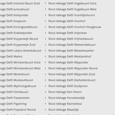
›
kkage Delft Indische Buurt-Zuid
Riool lekkage Delft Vogelbuurt-Oost
›
kkage Delft Juniusbuurt
Riool lekkage Delft Vogelbuurt-West
›
kkage Delft Kerkpolder
Riool lekkage Delft Voordijkshoorn
›
kkage Delft Koepoort
Riool lekkage Delft Voorhof
›
kkage Delft Koningsveldbuurt
Riool lekkage Delft Voorhof-Hoogbouw
›
kkage Delft Krakeelpolder
Riool lekkage Delft Vrijenban
›
kkage Delft Kuyperwijk-Noord
Riool lekkage Delft Vrijheidsbuurt
›
kkage Delft Kuyperwijk-Zuid
Riool lekkage Delft Westeindebuurt
›
kkage Delft Latijns Amerikabuurt
Riool lekkage Delft Westerkwartier
›
kage Delft Marlot
Riool lekkage Delft Westlandhof
›
kkage Delft Ministersbuurt-Oost
Riool lekkage Delft Wippolder
›
kkage Delft Ministersbuurt-West
Riool lekkage Delft Wippolder-Noord
›
kkage Delft Molenbuurt
Riool lekkage Delft Wippolder-Zuid
›
kage Delft Multatulibuurt
Riool lekkage Delft Zeeheldenbuurt
›
kkage Delft Mythologiebuurt
Riool lekkage Delft Zuidpoort
›
kkage Delft Olofsbuurt
Riool lekkage Den Hoorn
›
kkage Delft Pauwmolen
Riool lekkage Honselersdijk
›
kage Delft Pijperring
Riool lekkage Kwintsheul
›
kkage Delft Poptahof-Noord
Riool lekkage Maasdijk