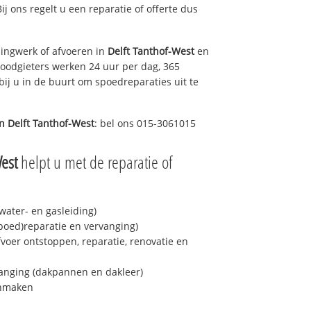
Bij ons regelt u een reparatie of offerte dus
ingwerk of afvoeren in
Delft Tanthof-West
en
loodgieters werken 24 uur per dag, 365
bij u in de buurt om spoedreparaties uit te
in
Delft Tanthof-West
: bel ons 015-3061015
West
helpt u met de reparatie of
ater- en gasleiding)
spoed)reparatie en vervanging)
fvoer ontstoppen, reparatie, renovatie en
anging (dakpannen en dakleer)
onmaken