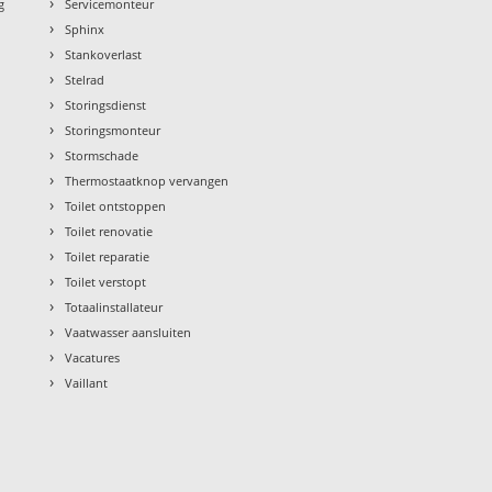
›
g
Servicemonteur
›
Sphinx
›
Stankoverlast
›
Stelrad
›
Storingsdienst
›
Storingsmonteur
›
Stormschade
›
Thermostaatknop vervangen
›
Toilet ontstoppen
›
Toilet renovatie
›
Toilet reparatie
›
Toilet verstopt
›
Totaalinstallateur
›
Vaatwasser aansluiten
›
Vacatures
›
Vaillant