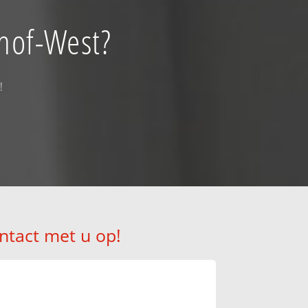
thof-West?
!
ntact met u op!