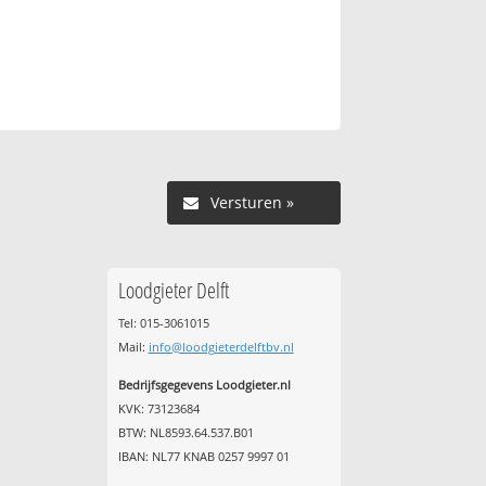
Versturen »
Loodgieter Delft
Tel: 015-3061015
Mail:
info@loodgieterdelftbv.nl
Bedrijfsgegevens Loodgieter.nl
KVK: 73123684
BTW: NL8593.64.537.B01
IBAN: NL77 KNAB 0257 9997 01