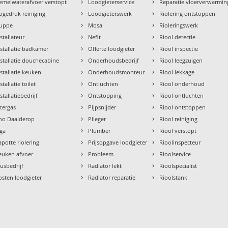
›
›
emelwaterafvoer verstopt
Loodgieterservice
Reparatie vloerverwarmin
›
›
ogedruk reiniging
Loodgieterswerk
Riolering ontstoppen
›
›
uppe
Mosa
Rioleringswerk
›
›
nstallateur
Nefit
Riool detectie
›
›
nstallatie badkamer
Offerte loodgieter
Riool inspectie
›
›
nstallatie douchecabine
Onderhoudsbedrijf
Riool leegzuigen
›
›
nstallatie keuken
Onderhoudsmonteur
Riool lekkage
›
›
stallatie toilet
Ontluchten
Riool onderhoud
›
›
stallatiebedrijf
Ontstopping
Riool ontluchten
›
›
ntergas
Pijpsnijder
Riool ontstoppen
›
›
tho Daalderop
Plieger
Riool reiniging
›
›
aga
Plumber
Riool verstopt
›
›
apotte riolering
Prijsopgave loodgieter
Rioolinspecteur
›
›
euken afvoer
Probleem
Rioolservice
›
›
lusbedrijf
Radiator lekt
Rioolspecialist
›
›
osten loodgieter
Radiator reparatie
Rioolstank