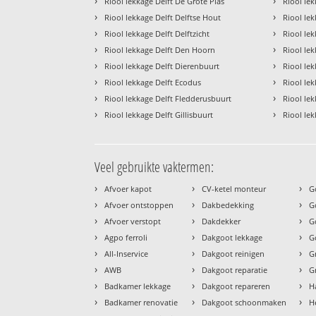
›
›
Riool lekkage Delft De Grote Plas
Riool le
›
›
Riool lekkage Delft Delftse Hout
Riool le
›
›
Riool lekkage Delft Delftzicht
Riool lek
›
›
Riool lekkage Delft Den Hoorn
Riool le
›
›
Riool lekkage Delft Dierenbuurt
Riool le
›
›
Riool lekkage Delft Ecodus
Riool le
›
›
Riool lekkage Delft Fledderusbuurt
Riool le
›
›
Riool lekkage Delft Gillisbuurt
Riool lek
Veel gebruikte vaktermen:
›
›
›
Afvoer kapot
CV-ketel monteur
G
›
›
›
Afvoer ontstoppen
Dakbedekking
G
›
›
›
Afvoer verstopt
Dakdekker
G
›
›
›
Agpo ferroli
Dakgoot lekkage
G
›
›
›
All-Inservice
Dakgoot reinigen
G
›
›
›
AWB
Dakgoot reparatie
G
›
›
›
Badkamer lekkage
Dakgoot repareren
H
›
›
›
Badkamer renovatie
Dakgoot schoonmaken
H