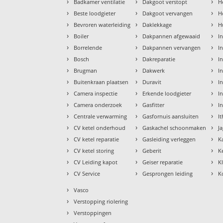
›
›
›
Badkamer ventilatie
Dakgoot verstopt
H
›
›
›
Beste loodgieter
Dakgoot vervangen
H
›
›
›
Bevroren waterleiding
Daklekkage
H
›
›
›
Boiler
Dakpannen afgewaaid
I
›
›
›
Borrelende
Dakpannen vervangen
I
›
›
›
Bosch
Dakreparatie
I
›
›
›
Brugman
Dakwerk
I
›
›
›
Buitenkraan plaatsen
Duravit
In
›
›
›
Camera inspectie
Erkende loodgieter
In
›
›
›
Camera onderzoek
Gasfitter
I
›
›
›
Centrale verwarming
Gasfornuis aansluiten
I
›
›
›
CV ketel onderhoud
Gaskachel schoonmaken
J
›
›
›
CV ketel reparatie
Gasleiding verleggen
K
›
›
›
CV ketel storing
Geberit
K
›
›
›
CV Leiding kapot
Geiser reparatie
K
›
›
›
CV Service
Gesprongen leiding
K
›
Vasco
›
Verstopping riolering
›
Verstoppingen