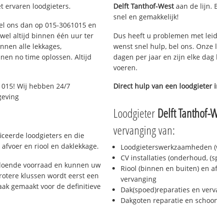
t ervaren loodgieters.
Delft Tanthof-West
aan de lijn. 
snel en gemakkelijk!
 Bel ons dan op 015-3061015 en
ijwel altijd binnen één uur ter
Dus heeft u problemen met leid
nen alle lekkages,
wenst snel hulp, bel ons. Onze 
en no time oplossen. Altijd
dagen per jaar en zijn elke dag 
voeren.
1015! Wij hebben 24/7
Direct hulp van een loodgieter 
geving
Loodgieter
Delft Tanthof-
vervanging van:
ficeerde loodgieters en die
afvoer en riool en daklekkage.
Loodgieterswerkzaamheden (w
CV installaties (onderhoud, (
oldoende voorraad en kunnen uw
Riool (binnen en buiten) en a
rotere klussen wordt eerst een
vervanging
aak gemaakt voor de definitieve
Dak(spoed)reparaties en verv
Dakgoten reparatie en scho