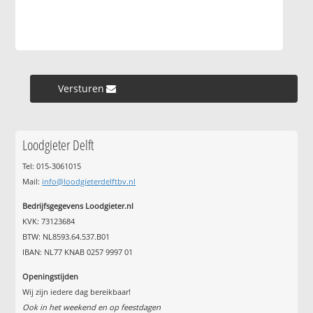
Versturen »
Loodgieter Delft
Tel: 015-3061015
Mail:
info@loodgieterdelftbv.nl
Bedrijfsgegevens Loodgieter.nl
KVK: 73123684
BTW: NL8593.64.537.B01
IBAN: NL77 KNAB 0257 9997 01
Openingstijden
Wij zijn iedere dag bereikbaar!
Ook in het weekend en op feestdagen