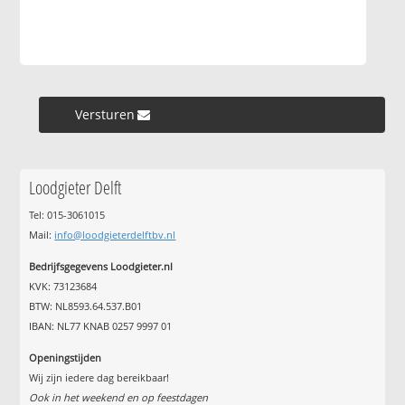
Versturen »
Loodgieter Delft
Tel: 015-3061015
Mail:
info@loodgieterdelftbv.nl
Bedrijfsgegevens Loodgieter.nl
KVK: 73123684
BTW: NL8593.64.537.B01
IBAN: NL77 KNAB 0257 9997 01
Openingstijden
Wij zijn iedere dag bereikbaar!
Ook in het weekend en op feestdagen