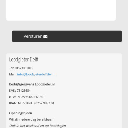
Versturen »
Loodgieter Delft
Tel: 015-3061015
Mail:
info@loodgieterdelftbv.nl
Bedrijfsgegevens Loodgieter.nl
KVK: 73123684
BTW: NL8593.64.537.B01
IBAN: NL77 KNAB 0257 9997 01
Openingstijden
Wij zijn iedere dag bereikbaar!
Ook in het weekend en op feestdagen