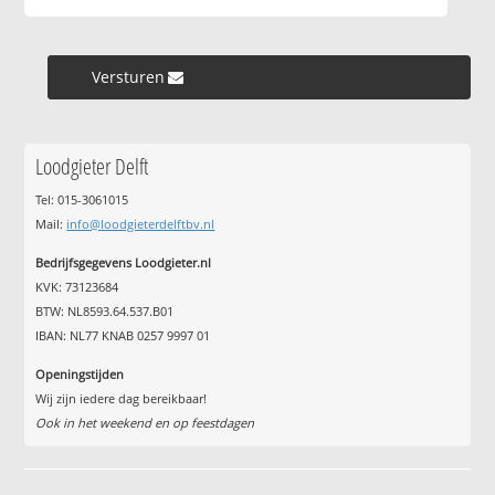
Versturen »
Loodgieter Delft
Tel: 015-3061015
Mail:
info@loodgieterdelftbv.nl
Bedrijfsgegevens Loodgieter.nl
KVK: 73123684
BTW: NL8593.64.537.B01
IBAN: NL77 KNAB 0257 9997 01
Openingstijden
Wij zijn iedere dag bereikbaar!
Ook in het weekend en op feestdagen