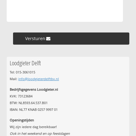
Versturen »
Loodgieter Delft
Tel: 015-3061015
Mail:
info@loodgieterdelftbv.nl
Bedrijfsgegevens Loodgieter.nl
KVK: 73123684
BTW: NL8593.64.537.B01
IBAN: NL77 KNAB 0257 9997 01
Openingstijden
Wij zijn iedere dag bereikbaar!
Ook in het weekend en op feestdagen