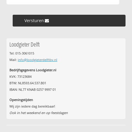
Versturen »
Loodgieter Delft
Tel: 015-3061015
Mail:
info@loodgieterdelftbv.nl
Bedrijfsgegevens Loodgieter.nl
KVK: 73123684
BTW: NL8593.64.537.B01
IBAN: NL77 KNAB 0257 9997 01
Openingstijden
Wij zijn iedere dag bereikbaar!
Ook in het weekend en op feestdagen