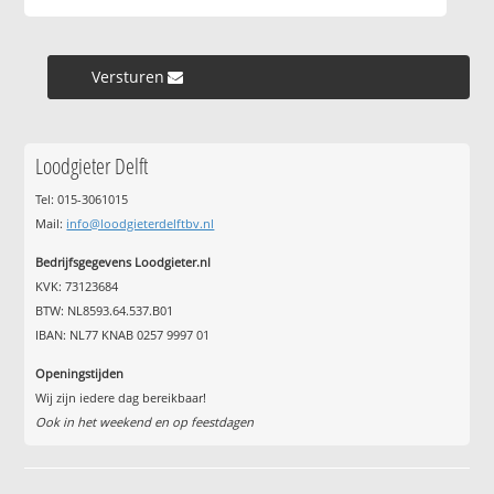
Versturen »
Loodgieter Delft
Tel: 015-3061015
Mail:
info@loodgieterdelftbv.nl
Bedrijfsgegevens Loodgieter.nl
KVK: 73123684
BTW: NL8593.64.537.B01
IBAN: NL77 KNAB 0257 9997 01
Openingstijden
Wij zijn iedere dag bereikbaar!
Ook in het weekend en op feestdagen