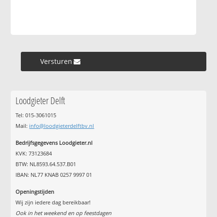
Versturen »
Loodgieter Delft
Tel: 015-3061015
Mail:
info@loodgieterdelftbv.nl
Bedrijfsgegevens Loodgieter.nl
KVK: 73123684
BTW: NL8593.64.537.B01
IBAN: NL77 KNAB 0257 9997 01
Openingstijden
Wij zijn iedere dag bereikbaar!
Ook in het weekend en op feestdagen