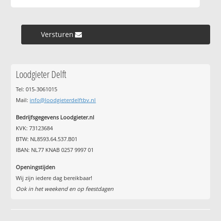
Versturen »
Loodgieter Delft
Tel: 015-3061015
Mail:
info@loodgieterdelftbv.nl
Bedrijfsgegevens Loodgieter.nl
KVK: 73123684
BTW: NL8593.64.537.B01
IBAN: NL77 KNAB 0257 9997 01
Openingstijden
Wij zijn iedere dag bereikbaar!
Ook in het weekend en op feestdagen