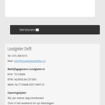
Versturen »
Loodgieter Delft
Tel: 015-3061015
Mail:
info@loodgieterdelftbv.nl
Bedrijfsgegevens Loodgieter.nl
KVK: 73123684
BTW: NL8593.64.537.B01
IBAN: NL77 KNAB 0257 9997 01
Openingstijden
Wij zijn iedere dag bereikbaar!
Ook in het weekend en op feestdagen