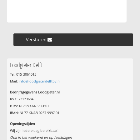
Versturen »
Loodgieter Delft
Tel: 015-3061015
Mail:
info@loodgieterdelftbv.nl
Bedrijfsgegevens Loodgieter.nl
KVK: 73123684
BTW: NL8593.64.537.B01
IBAN: NL77 KNAB 0257 9997 01
Openingstijden
Wij zijn iedere dag bereikbaar!
Ook in het weekend en op feestdagen